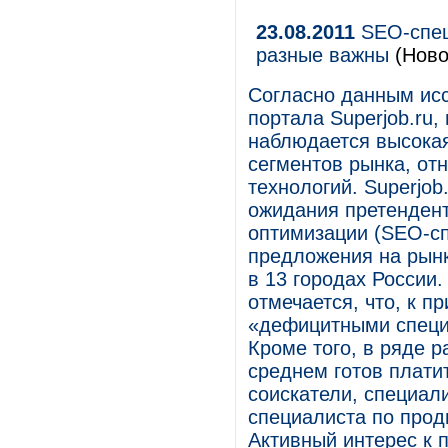
23.08.2011
SEO-спец
разные важны
(Ново
Согласно данным исс
портала Superjob.ru
наблюдается высокая
сегментов рынка, от
технологий. Superjo
ожидания претендент
оптимизации (SEO-сп
предложения на рын
в 13 городах России
отмечается, что, к п
«дефицитными специа
Кроме того, в ряде 
среднем готов плати
соискатели, специал
специалиста по про
Активный интерес к 