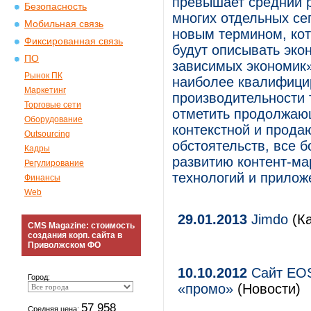
превышает средний р
Безопасность
многих отдельных се
Мобильная связь
новым термином, кот
Фиксированная связь
будут описывать экон
ПО
зависимых экономик»
Рынок ПК
наиболее квалифици
Маркетинг
производительности 
Торговые сети
отметить продолжаю
Оборудование
контекстной и прода
Outsourcing
обстоятельств, все 
Кадры
развитию контент-ма
Регулирование
технологий и прилож
Финансы
Web
29.01.2013
Jimdo
(Ка
CMS Magazine: стоимость
создания корп. сайта в
Приволжском ФО
10.10.2012
Сайт EOS 
Город:
«промо»
(Новости)
57 958
Средняя цена: