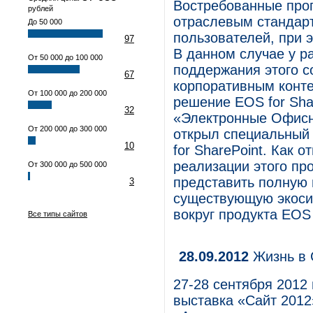
Востребованные про
рублей
отраслевым стандар
До 50 000
пользователей, при э
97
В данном случае у р
От 50 000 до 100 000
поддержания этого с
67
корпоративным конте
От 100 000 до 200 000
решение EOS for Sha
32
«Электронные Офис
От 200 000 до 300 000
открыл специальный
10
for SharePoint. Как 
реализации этого пр
От 300 000 до 500 000
представить полную
3
существующую экоси
вокруг продукта EOS 
Все типы сайтов
28.09.2012
Жизнь в 
27-28 сентября 2012
выставка «Сайт 2012