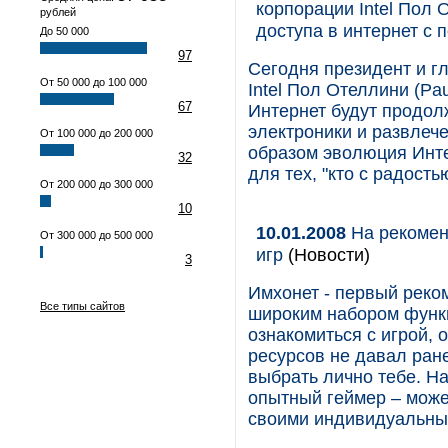
корпорации Intel Пол 
рублей
доступа в интернет с 
До 50 000
97
Сегодня президент и г
От 50 000 до 100 000
Intel Пол Отеллини (Pau
67
Интернет будут продол
электроники и развлече
От 100 000 до 200 000
образом эволюция Инте
32
для тех, "кто с радость
От 200 000 до 300 000
10
10.01.2008
На рекомен
От 300 000 до 500 000
игр
(Новости)
3
Имхонет - первый реко
Все типы сайтов
широким набором функц
ознакомиться с игрой, 
ресурсов не давал ране
выбрать лично тебе. Н
опытный геймер – може
своими индивидуальны