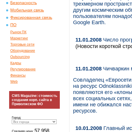
Безопасность
трехмерном пространст
другим космическим об
Мобильная связь
пользователям понадоб
Фиксированная связь
Google Earth.
ПО
Рынок ПК
Маркетинг
11.01.2008
Число прогр
Торговые сети
(Новости короткой стр
Оборудование
Outsourcing
Кадры
11.01.2008
Чичваркин м
Регулирование
Финансы
Совладелец «Евросети»
Web
на ресурс Odnoklassniki
появляются его «клоны
CMS Magazine: стоимость
всех социальных сетях,
создания корп. сайта в
имени не обижался нас
Приволжском ФО
ресурсов.
Город:
10.01.2008
Главный ис
57 958
Средняя цена: