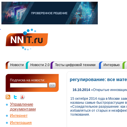
Новости
Новости 2.0
Тесты цифровой техники
Интервью
регулирование: все мат
Подписка на новости:
16.10.2014
«Открытые инновации
15 октября 2014 года в Москве з
названы самые быстрорастущие вы
Управление
«Созидательное разрушение: как с
документами
избавляться от старых и неэффек
толкования.
Интернет
Интеграция