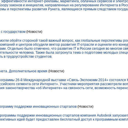
 эффективности интернет-рекламы, маркетинга, облачных сервисов и электр
бзору законов и инициатив, направленных на регулирование Интернета в Ро
емы и перспективы развития Рунета, являющиеся прямым следствием госуда
с государством
(Новости)
огли обойти стороной такой важный вопрос, как глобальные перспективы рос
омпаний и центров обсудили вектор развития IT-отрасли и оценили его конк
ми. Отдельно было отмечено, что развитие IT в России сегодня во многом с
тельности человека. Также была затронута тема о подготовке молодых специ
ь в трудоустройстве студентов.
нета. Дополнительное время
(Новости)
 программы 26-й Международной выставки «Связь-Экспокомм 2014» состоялся
сийского сегмента сети Интернет». Участники мероприятия рассмотрели в
ния законотворчества «об Интернете» на связность сети, возможность перен
рограмму поддержки инновационных стартапов
(Новости)
х программы поддержки инновационных стартапов компания Autodesk запуска
пективных идей будет предоставлен бесплатный доступ к программным компл