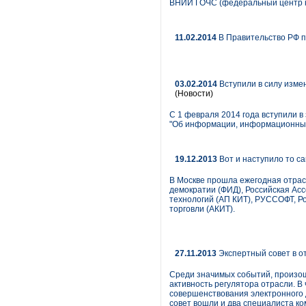
ВНИИ ГОЧС (федеральный центр на
11.02.2014
В Правительство РФ п
03.02.2014
Вступили в силу изме
(Новости)
С 1 февраля 2014 года вступили в
"Об информации, информационных
19.12.2013
Вот и наступило то с
В Москве прошла ежегодная отрас
демократии (ФИД), Российская А
технологий (АП КИТ), РУССОФТ, Р
торговли (АКИТ).
27.11.2013
Экспертный совет в о
Среди значимых событий, произош
активность регулятора отрасли. В
совершенствования электронного 
совет вошли и два специалиста 