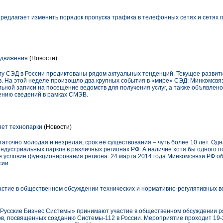
редлагает изменить порядок пропуска трафика в телефонных сетях и сетях 
 движения
(Новости)
лу СЭД в России продиктованы рядом актуальных тенденций. Текущее развит
в. На этой неделе произошло два крупных события в «мире» СЭД: Минкомсвя
ьной записи на посещение ведомств для получения услуг, а также объявлено
лению сведений в рамках СМЭВ.
ет технопарки
(Новости)
таточно молодая и незрелая, срок её существования – чуть более 10 лет. Одн
ндустриальных парков в различных регионах РФ. А наличие хотя бы одного 
е условие функционирования региона. 24 марта 2014 года Минкомсвязи РФ о
сии.
стие в общественном обсуждении технических и нормативно-регулятивных в
Русские Бизнес Системы» принимают участие в общественном обсуждении ря
в, посвященных созданию Системы-112 в России. Мероприятие проходит 19-