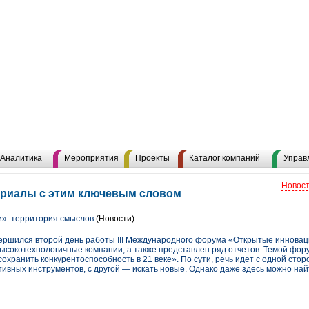
Аналитика
Мероприятия
Проекты
Каталог компаний
Управ
Новост
ериалы с этим ключевым словом
»: территория смыслов
(Новости)
авершился второй день работы III Международного форума «Открытые инновац
сокотехнологичные компании, а также представлен ряд отчетов. Темой форум
охранить конкурентоспособность в 21 веке». По сути, речь идет с одной сто
тивных инструментов, с другой — искать новые. Однако даже здесь можно н