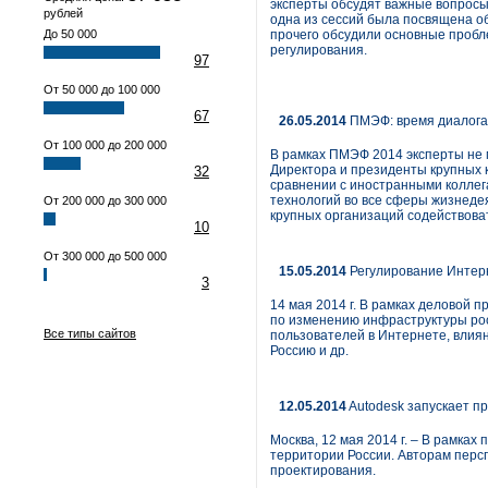
эксперты обсудят важные вопросы
рублей
одна из сессий была посвящена о
До 50 000
прочего обсудили основные пробл
регулирования.
97
От 50 000 до 100 000
67
26.05.2014
ПМЭФ: время диалога 
От 100 000 до 200 000
В рамках ПМЭФ 2014 эксперты не м
Директора и президенты крупных к
32
сравнении с иностранными коллега
технологий во все сферы жизнедея
От 200 000 до 300 000
крупных организаций содействоват
10
От 300 000 до 500 000
15.05.2014
Регулирование Интер
3
14 мая 2014 г. В рамках деловой
по изменению инфраструктуры рос
Все типы сайтов
пользователей в Интернете, влия
Россию и др.
12.05.2014
Autodesk запускает п
Москва, 12 мая 2014 г. – В рамка
территории России. Авторам перс
проектирования.