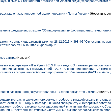
уки и высоких технологий) в Москве при участии ведущих разработчиков и о
редставлен законопроект об акционировании «Почты России»
(Новости коро
нения в федеральном законе "Об информации, информационных технологиях
 законную силу Федеральный закон от 28.12.2013 N 398-ФЗ "О внесении изме
 технологиях и о защите информации".
амое завтра
(Новости)
левая конференция «IT и Рунет 2013: Итоги года». Организаторы мероприя
ссоциация электронных коммуникаций (РАЭК), Ассоциация предприятий комп
оссийская ассоциация свободного программного обеспечения (РАСПО), Ассо
трасли электронного документооборота. В споре рождается истина
(Аналитик
едших в отрасли электронного документооборота в нашей стране в текущем 
 частности, в 2013 году был создан и начал свою работу «Экспертный совет п
документооборота в органах государственной власти при Минкомсвязи». Сре
компании «Электронные Офисные Системы» (ЭОС): председатель совета дир