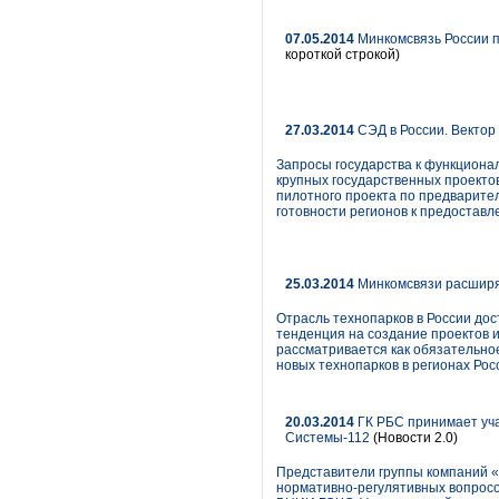
07.05.2014
Минкомсвязь России п
короткой строкой)
27.03.2014
СЭД в России. Вектор
Запросы государства к функциона
крупных государственных проекто
пилотного проекта по предварител
готовности регионов к предостав
25.03.2014
Минкомсвязи расширя
Отрасль технопарков в России дос
тенденция на создание проектов и
рассматривается как обязательно
новых технопарков в регионах Рос
20.03.2014
ГК РБС принимает уча
Системы-112
(Новости 2.0)
Представители группы компаний «
нормативно-регулятивных вопросо