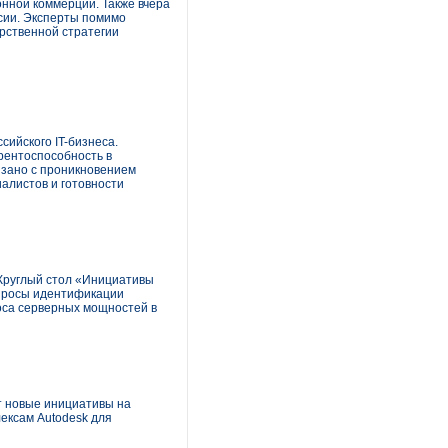
онной коммерции. Также вчера
ссии. Эксперты помимо
рственной стратегии
сийского IT-бизнеса.
урентоспособность в
вязано с проникновением
алистов и готовности
 Круглый стол «Инициативы
опросы идентификации
оса серверных мощностей в
ет новые инициативы на
ексам Autodesk для