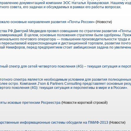
управлению документацией компании ЭОС Наталья Храмцовская. Нашему изд
ного совета, его задачах и обсуждаемых в рамках его работы вопросах.
ржало основные направления развития «Почты России»
(Новости)
тва РФ Дмитрий Медведев провел совещание по стратегии развития «Почты
коммуникаций. В целом, основные положения стратегии были одобрены. Прежд
ионального почтового оператора — повышении производительности труда и
 пересылаемой корреспонденции и дистанционной торговли, развитии почтово
лай Никифоров, перед предприятием стоит амбициозная задача по увеличени
отный спектр для сетей четвертого поколения (4G) – текущая ситуация и перс
тотного спектра является необходимым условием для развития полноценных с
лее остро. Компания J’son & Partners Consulting представляет основные ре
ертого поколения (4G): текущая ситуация и перспективы в мире и в России».
ты исковые претензии Росреестра
(Новости короткой строкой)
дарственные информационные системы обсудили на ПМИФ-2013
(Новости)