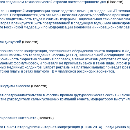
ся созданием технологической отрасли послезавтрашнего дня
(Новости)
ланы широкой модернизации производства с помощью внедрения ИТ-технолог
лия. Предполагается, что эти меры позволят сделать российское производс
роизводительность труда и снизить издержки. Национальная технологическ
оторая планируется быть представленной в следующем году, была анонсиров
е Российской Федерации по модернизации экономики и инновационному раз
ля дискуссий
(Новости)
БК прошла пресс-конференция, посвященная обсуждению пакета поправок в Ф
ации кабельного телевидения России» (АКТР), Национальной Ассоциации Те
абоченность скоростью принятия поправок, а также отказом депутатов от об
аемых формулировок, и призвали не принимать закон в таком виде. Игроки р
ных медийных холдингов. Запрет рекламы на платных каналах приведет к ре
ской платы в сетях платного ТВ у миллионов российских абонентов.
бсудили в Москве
(Новости)
ет-предпринимательство в России» прошла футурологическая сессия «Ключ
астие руководители самых успешных компаний Рунета, модератором выступил
лирования Интернета
(Новости)
вала Санкт-Петербургская интернет-конференция (СПИК 2014). Традиционно в