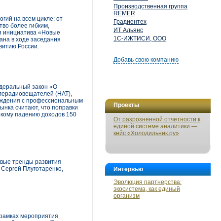
Производственная группа
REMER
ий на всем цикле: от
Градиентех
тво более гибким,
ИТ Альянс
ая инициатива «Новые
1С-ИЖТИСИ, ООО
ана в ходе заседания
витию России.
Добавь свою компанию
едеральный закон «О
лерадиовещателей (НАТ),
суждения с профессиональным
Проекты
ынка считают, что поправки
зкому падению доходов 150
От разрозненной отчетности к
единой системе аналитики —
кейс «Холодильник.ру»
евые тренды развития
 Сергей Плуготаренко,
Интервью
Эволюция партнерства:
экосистема, как единый
организм
 рамках мероприятия