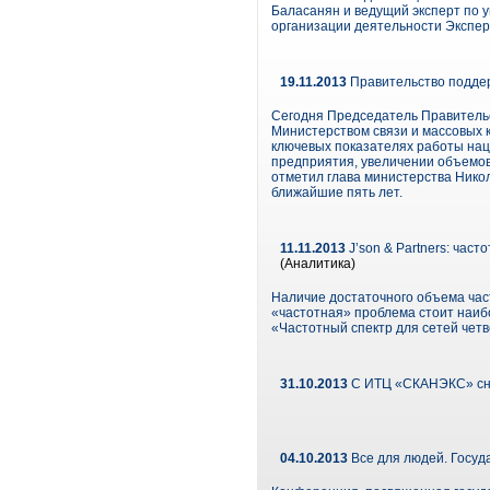
Баласанян и ведущий эксперт по 
организации деятельности Эксперт
19.11.2013
Правительство подде
Сегодня Председатель Правительс
Министерством связи и массовых 
ключевых показателях работы нац
предприятия, увеличении объемов
отметил глава министерства Нико
ближайшие пять лет.
11.11.2013
J’son & Partners: част
(Аналитика)
Наличие достаточного объема час
«частотная» проблема стоит наибо
«Частотный спектр для сетей четв
31.10.2013
С ИТЦ «СКАНЭКС» сня
04.10.2013
Все для людей. Госу