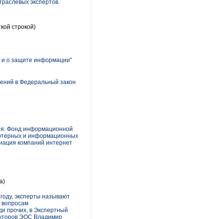
траслевых экспертов.
ткой строкой)
 и о защите информации"
нений в Федеральный закон
тия: Фонд информационной
ьютерных и информационных
циация компаний интернет
а)
году, эксперты называют
о вопросам
ди прочих, в Экспертный
екторов ЭОС Владимир