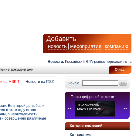
Добавить
новость
мероприятие
компанию
Новости:
Российский RPA-рынок переходит от автомат
ление документами
О нас
и на MSKIT
Новости на ITSZ
Поиск:
Тесты цифровой техники
ии». Во второй день были
а в этом году стало
роны, о необходимости
айти совершенно различные
Каталог компаний
Кит-системс