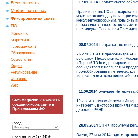
17.09.2014
Правительство займет
Безопасность
Мобильная связь
Правительство РФ анонсировало п
моделирования до утилизации изде
Фиксированная связь
конкурентоспособным, повысить п
производственные технологии», к
ПО
президиума Совета при Президент
Рынок ПК
Маркетинг
08.07.2014
Поправки - не повод д
Торговые сети
Оборудование
7 июля 2014 г. в пресс-центре Р
рекламе». Представители «Ассоци
Outsourcing
«Первый ТВЧ» и др., выразили оз
Кадры
сообществом и неясностью предлаг
пролоббированы в интересах круп
Регулирование
телеканалов и повышению абонент
Финансы
Web
11.06.2014
Будущее Интернета. О
CMS Magazine: стоимость
10 июня в рамках Форума «Интерн
создания корп. сайта в
интернет», в которой приняли уч
Приволжском ФО
директор РАЭК.
Город:
28.05.2014
СПИК: проблемы регу
Вчера, 27 мая 2014 года, старто
57 958
Средняя цена: