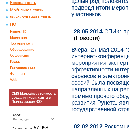
целый ряд положител
Безопасность
подводя итоги мероп
Мобильная связь
участников.
Фиксированная связь
ПО
28.05.2014
СПИК: пр
Рынок ПК
(Новости)
Маркетинг
Торговые сети
Вчера, 27 мая 2014 г
Оборудование
интернет-конференци
Outsourcing
Кадры
мероприятия экспер
Регулирование
эффективности интер
Финансы
сервисов и электрон
Web
сессий была посвяще
направленных на рег
CMS Magazine: стоимость
помимо прочего обс
создания корп. сайта в
развития Рунета, я
Приволжском ФО
государственной стр
Город:
02.02.2012
Роскомна
57 958
Средняя цена: