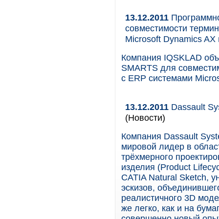
13.12.2011
Программно
совместимости терми
Microsoft Dynamics AX
Компания IQSKLAD объя
SMARTS для совмести
с ERP системами Micro
13.12.2011
Dassault Sy
(Новости)
Компания Dassault Syst
мировой лидер в облас
трёхмерного проектиро
изделия (Product Lifec
CATIA Natural Sketch, 
эскизов, объединившег
реалистичного 3D модел
же легко, как и на бума
совершенно новый опыт