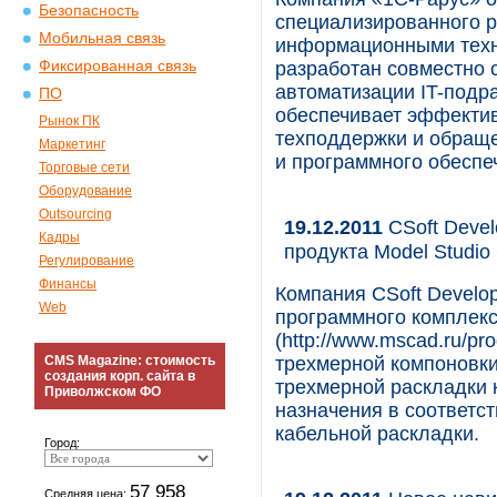
Безопасность
специализированного р
Мобильная связь
информационными техн
Фиксированная связь
разработан совместно 
автоматизации IT-подр
ПО
обеспечивает эффекти
Рынок ПК
техподдержки и обраще
Маркетинг
и программного обеспе
Торговые сети
Оборудование
Outsourcing
19.12.2011
CSoft Devel
Кадры
продукта Model Studio
Регулирование
Финансы
Компания CSoft Develo
Web
программного комплекс
(http://www.mscad.ru/pr
CMS Magazine: стоимость
трехмерной компоновки
создания корп. сайта в
трехмерной раскладки 
Приволжском ФО
назначения в соответс
кабельной раскладки.
Город:
57 958
Средняя цена: