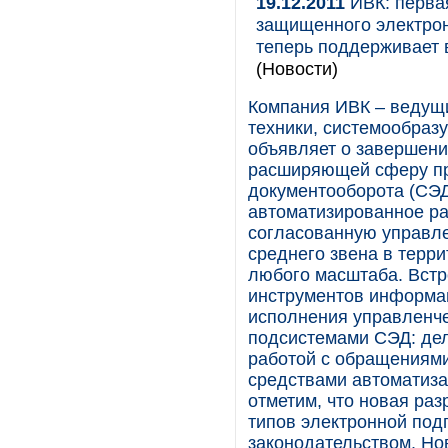
19.12.2011
ИВК: перва
защищенного электрон
теперь поддерживает 
(Новости)
Компания ИВК – ведущ
техники, системообраз
объявляет о завершени
расширяющей сферу пр
документооборота (СЭД
автоматизированное р
согласованную управл
среднего звена в терр
любого масштаба. Вст
инструментов информа
исполнения управленче
подсистемами СЭД: де
работой с обращениям
средствами автоматиза
отметим, что новая ра
типов электронной под
законодательством. Но