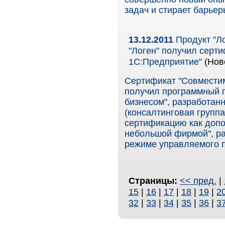
задач и стирает барьер
13.12.2011
Продукт "Л
"Логен" получил серт
1С:Предприятие"
(Ново
Сертификат "Совмести
получил программный п
бизнесом", разработа
(консалтинговая группа
сертификацию как допо
небольшой фирмой", ра
режиме управляемого 
Страницы:
<< пред.
|
15
|
16
|
17
|
18
|
19
|
2
32
|
33
|
34
|
35
|
36
|
3