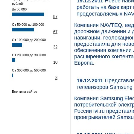
19.12.2011
Новое нави
рублей
работать на базе карт
До 50 000
предоставляемых N
97
Компания NAVTEQ, веду
От 50 000 до 100 000
дорожном движении и 
67
навигации, геолокацио
От 100 000 до 200 000
предоставила для ново
32
обеспечения компании A
От 200 000 до 300 000
расширенного контента 
Европа.
10
От 300 000 до 500 000
3
19.12.2011
Представлен
телевизоров Samsung 
Все типы сайтов
Компания Samsung Elec
потребительской элект
России ivi.ru представл
проигрывателей Samsun