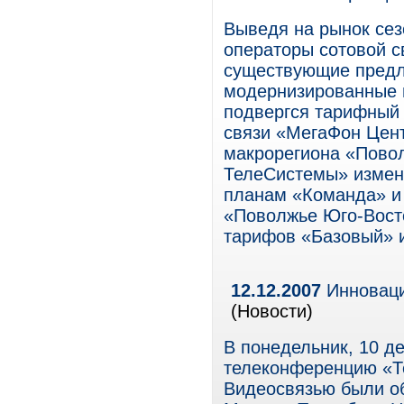
Выведя на рынок се
операторы сотовой с
существующие предл
модернизированные в
подвергся тарифный 
связи «МегаФон Цент
макрорегиона «Пово
ТелеСистемы» измен
планам «Команда» и 
«Поволжье Юго-Вост
тарифов «Базовый» и
12.12.2007
Инновации
(Новости)
В понедельник, 10 де
телеконференцию «Те
Видеосвязью были о