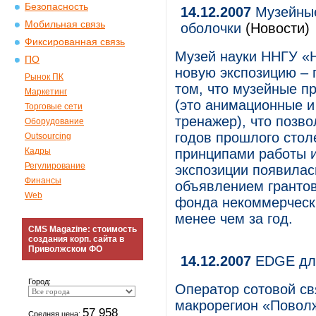
Безопасность
14.12.2007
Музейные
Мобильная связь
оболочки
(Новости)
Фиксированная связь
Музей науки ННГУ «
ПО
новую экспозицию – 
Рынок ПК
том, что музейные п
Маркетинг
(это анимационные и
Торговые сети
тренажер), что позво
Оборудование
годов прошлого стол
Outsourcing
Кадры
принципами работы и
Регулирование
экспозиции появилась
Финансы
объявлением грантов
Web
фонда некоммерческ
менее чем за год.
CMS Magazine: стоимость
создания корп. сайта в
Приволжском ФО
14.12.2007
EDGE для
Город:
Оператор сотовой с
макрорегион «Поволж
57 958
Средняя цена: