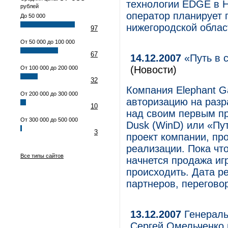
технологии EDGE в 
рублей
оператор планирует
До 50 000
нижегородской облас
97
От 50 000 до 100 000
67
14.12.2007
«Путь в с
(Новости)
От 100 000 до 200 000
32
Компания Elephant G
От 200 000 до 300 000
авторизацию на разра
10
над своим первым пр
От 300 000 до 500 000
Dusk (WinD) или «Пу
3
проект компании, пр
реализации. Пока что
Все типы сайтов
начнется продажа иг
происходить. Дата ре
партнеров, перегово
13.12.2007
Генераль
Сергей Омельченко 