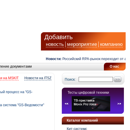
Добавить
новость
мероприятие
компанию
Новости:
Российский RPA-рынок переходит от автомат
ление документами
О нас
и на MSKIT
Новости на ITSZ
Поиск:
ый процесс на "GS-
Тесты цифровой техники
а система "GS-Ведомости"
Каталог компаний
Кит-системс