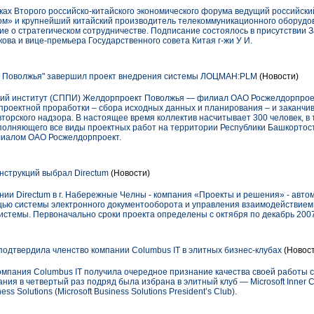
ах Второго российско-китайского экономического форума ведущий российски
м» и крупнейший китайский производитель телекоммуникационного оборудо
ие о стратегическом сотрудничестве. Подписание состоялось в присутствии
ва и вице-премьера Государственного совета Китая г-жи У И.
Поволжья" завершил проект внедрения системы ЛОЦМАН:PLM
(Новости)
кий институт (СППИ) Желдорпроект Поволжья — филиал ОАО Росжелдорпроек
дпроектной проработки – сбора исходных данных и планирования – и заканчи
торского надзора. В настоящее время коллектив насчитывает 300 человек, в т
полняющего все виды проектных работ на территории Республики Башкортост
иалом ОАО Росжелдорпроект.
струкций выбрал Directum
(Новости)
и Directum в г. Набережные Челны - компания «Проекты и решения» - авто
щью системы электронного документооборота и управления взаимодействием D
истемы. Первоначально сроки проекта определены с октября по декабрь 2007
подтвердила членство компании Columbus IT в элитных бизнес-клубах
(Новост
мпания Columbus IT получила очередное признание качества своей работы 
пания в четвертый раз подряд была избрана в элитный клуб — Microsoft Inner C
ss Solutions (Microsoft Business Solutions President’s Club).