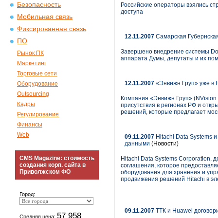
Безопасность
Российские операторы взялись ст
доступа
Мобильная связь
Фиксированная связь
12.11.2007
Самарская Губернская
ПО
Завершено внедрение системы Doc
Рынок ПК
аппарата Думы, депутаты и их по
Маркетинг
Торговые сети
12.11.2007
«Энвижн Груп» уже в
Оборудование
Outsourcing
Компания «Энвижн Груп» (NVision
Кадры
присутствия в регионах РФ и откр
решений, которые предлагает моск
Регулирование
Финансы
Web
09.11.2007
Hitachi Data Systems
данными
(Новости)
CMS Magazine: стоимость
Hitachi Data Systems Corporation,
создания корп. сайта в
соглашения, которое предоставл
Приволжском ФО
оборудования для хранения и упр
продвижения решений Hitachi в эл
Город:
09.11.2007
ТТК и Huawei договор
57 958
Средняя цена: