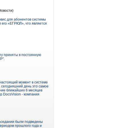
Новости)
рвис для абонентов системы
и его «ЕГРЮЛ», что является
ту приняты в постоянную
Р".
 настоящий момент в системе
а сегодняшний день это самое
ение ближайших 6 месяцев
р DocsVision - компания
заседании были подведены
периодом прошлого года и