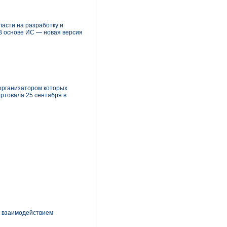
ласти на разработку и
В основе ИС — новая версия
 организатором которых
артовала 25 сентября в
я взаимодействием