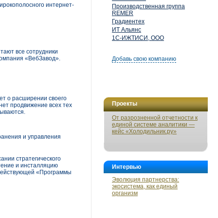
широкополосного интернет-
Производственная группа
REMER
Градиентех
ИТ Альянс
1С-ИЖТИСИ, ООО
тают все сотрудники
компания «ВебЗавод».
Добавь свою компанию
ет о расширении своего
Проекты
нет продвижение всех тех
зываются.
От разрозненной отчетности к
единой системе аналитики —
кейс «Холодильник.ру»
ранения и управления
сании стратегического
тение и инсталляцию
Интервью
х действующей «Программы
Эволюция партнерства:
экосистема, как единый
организм