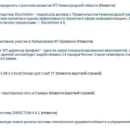
определить стратегию развития ИТ Нижегородской области
(Новости)
партнер DocsVision – подписала договор с Правительстом Нижегородской об
ем проектов и оценка эффективности проектов в сфере информатизации». 
и бизнес-процессами — DocsVision 4.0.
ктивное участие в Хабаровском ИТ-брифинге
(Новости)
я "ИТ-директор брифинг" - одно из серии специализированных мероприятий,
ках данной сессиибудет задействовано 13 городов России. Серия семинаров ст
 в Самаре.
TLAB и Circuit Design для СамГТУ
(Новости короткой строкой)
партнерскую сеть в Самаре
(Новости короткой строкой)
истемы DIRECTUM 4.4.1
(Новости)
ыходе нового релиза системы электронного документооборота и управлени