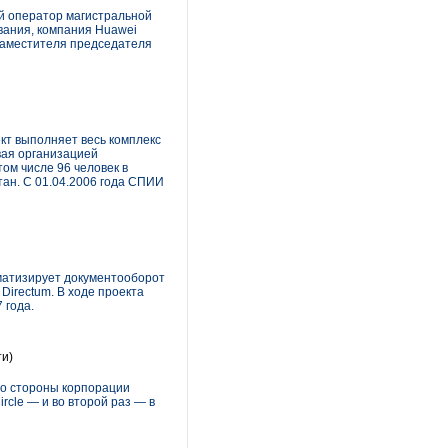
й оператор магистральной
вания, компания Huawei
 Заместителя председателя
т выполняет весь комплекс
вая организацией
ом числе 96 человек в
ан. С 01.04.2006 года СПИИ
матизирует документооборот
irectum. В ходе проекта
 года.
и)
со стороны корпорации
ircle — и во второй раз — в