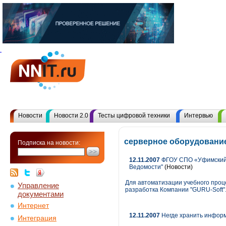
Новости
Новости 2.0
Тесты цифровой техники
Интервью
серверное оборудование
Подписка на новости:
12.11.2007
ФГОУ СПО «Уфимский т
Ведомости"
(Новости)
Для автоматизации учебного про
Управление
разработка Компании "GURU-Soft"
документами
Интернет
12.11.2007
Негде хранить инфор
Интеграция