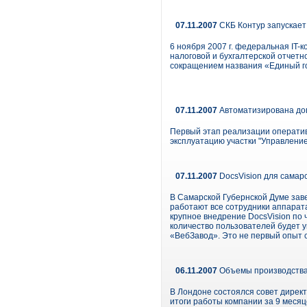
07.11.2007
СКБ Контур запускает
6 ноября 2007 г. федеральная IT
налоговой и бухгалтерской отчетн
сокращением названия «Единый г
07.11.2007
Автоматизирована до
Первый этап реализации оператив
эксплуатацию участки "Управлени
07.11.2007
DocsVision для самар
В Самарской Губернской Думе зав
работают все сотрудники аппарата
крупное внедрение DocsVision по 
количество пользователей будет у
«ВебЗавод». Это не первый опыт 
06.11.2007
Объемы производства
В Лондоне состоялся совет дирек
итоги работы компании за 9 месяц