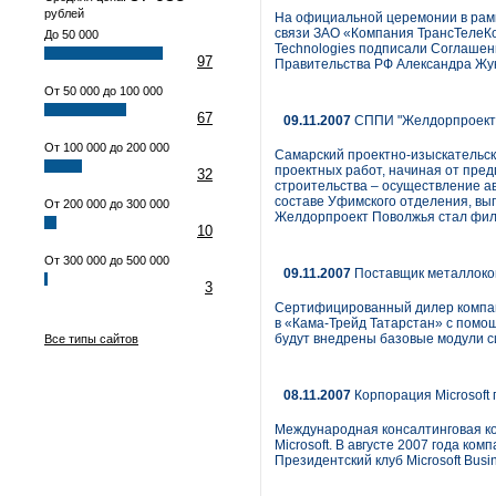
рублей
На официальной церемонии в рамк
связи ЗАО «Компания ТрансТелеКо
До 50 000
Technologies подписали Соглашен
97
Правительства РФ Александра Жуко
От 50 000 до 100 000
67
09.11.2007
СППИ "Желдорпроект 
От 100 000 до 200 000
Самарский проектно-изыскательс
проектных работ, начиная от пре
32
строительства – осуществление ав
составе Уфимского отделения, вы
От 200 000 до 300 000
Желдорпроект Поволжья стал фил
10
От 300 000 до 500 000
09.11.2007
Поставщик металлокон
3
Сертифицированный дилер компани
в «Кама-Трейд Татарстан» с помо
будут внедрены базовые модули с
Все типы сайтов
08.11.2007
Корпорация Microsoft 
Международная консалтинговая ко
Microsoft. В августе 2007 года ком
Президентский клуб Microsoft Busine