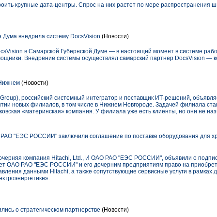
роить крупные дата-центры. Спрос на них растет по мере распространения 
 Дума внедрила систему DocsVision
(Новости)
sVision в Самарской Губернской Думе — в настоящий момент в системе рабо
мощники. Внедрение системы осуществлял самарский партнер DocsVision — 
 Нижнем
(Новости)
 Group), российский системный интегратор и поставщик ИТ-решений, объявля
ытии новых филиалов, в том числе в Нижнем Новгороде. Задачей филиала ста
овская «материнская» компания. У филиала уже есть клиенты, но они не на
 и РАО "ЕЭС РОССИИ" заключили соглашение по поставке оборудования для х
 дочерняя компания Hitachi, Ltd., И ОАО РАО "ЕЭС РОССИИ", объявили о подпи
яет ОАО РАО "ЕЭС РОССИИ" и его дочерним предприятиям право на приобре
авления данными Hitachi, а также сопутствующие сервисные услуги в рамка
ектроэнергетике».
ились о стратегическом партнерстве
(Новости)