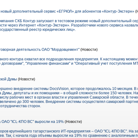
 новый дополнительный сервис «ЕГРЮЛ» для абонентов «Контур-Экстерн»
(
-компания СКБ Контур запускает в тестовом режиме новый дополнительный се
ости через Интернет «Контур-Экстерн». Разработчики нового сервиса назвал
осударственный реестр юридических лиц».
говорная деятельность ОАО "Мордовцемент"
(Новости)
ного контура охватил все подразделения предприятия. К настоящему момен
е договорами", "Управление финансами" и "Оперативный учет поступления МТ
ской Думы
(Новости)
ершено внедрение системы DocsVision, которое продолжалось 10 месяцев. В
 Думы, депутаты и их помощники – в общей сложности более 150 человек. Н
числу рабочих мест в органах власти и управления Самарской области. В теч
величено до 300 человек. Внедрение системы осуществлял самарский партне
сотрудничества сторон.
 ОАО "ICL-КПО ВС" выросли на 19%
(Новости)
торов крупнейшего татарстанского ИТ-предприятия – ОАО "ICL-КПО ВС". На 
ев. Так, с начала года объемы выросли на 19% по сравнению с аналогичным 