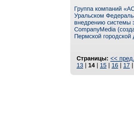
Группа компаний «АС
Уральском Федеральн
внедрению системы 
CompanyMedia (созда
Пермской городской 
Страницы:
<< пред
13
|
14
|
15
|
16
|
17