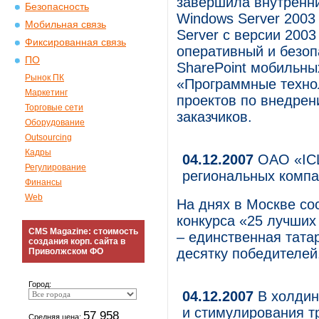
завершила внутренн
Безопасность
Windows Server 2003
Мобильная связь
Server с версии 200
Фиксированная связь
оперативный и безоп
ПО
SharePoint мобильны
Рынок ПК
«Программные техно
Маркетинг
проектов по внедрен
Торговые сети
заказчиков.
Оборудование
Outsourcing
Кадры
04.12.2007
ОАО «ICL
Регулирование
региональных комп
Финансы
Web
На днях в Москве со
конкурса «25 лучших
CMS Magazine: стоимость
– единственная тата
создания корп. сайта в
десятку победителей
Приволжском ФО
Город:
04.12.2007
В холдин
и стимулирования т
57 958
Средняя цена: