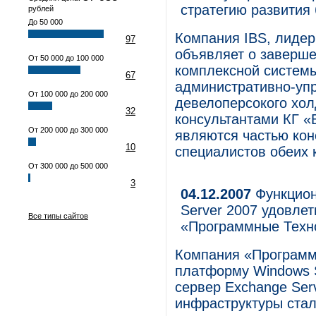
стратегию развития
рублей
До 50 000
Компания IBS, лидер
97
объявляет о заверше
От 50 000 до 100 000
комплексной системы
67
административно-упр
От 100 000 до 200 000
девелоперсокого хол
32
консультантами КГ «
От 200 000 до 300 000
являются частью ко
10
специалистов обеих 
От 300 000 до 500 000
3
04.12.2007
Функцион
Server 2007 удовле
Все типы сайтов
«Программные Техн
Компания «Программ
платформу Windows S
сервер Exchange Serv
инфраструктуры стал