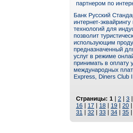
партнером по интер
Банк Русский Станд
интернет-эквайрингу
технологий для инду
позволит туристичес
использующим продукт
предназначенный для
услуг в режиме онла
принимать в оплату у
международных плате
Express, Diners Club I
Страницы:
1
|
2
|
3
16
|
17
|
18
|
19
|
20
31
|
32
|
33
|
34
|
35