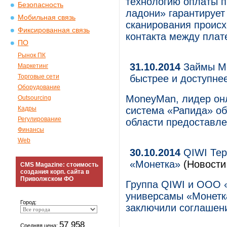
технологию оплаты п
Безопасность
ладони» гарантирует
Мобильная связь
сканирования происхо
Фиксированная связь
контакта между плат
ПО
Рынок ПК
31.10.2014
Займы Mo
Маркетинг
Торговые сети
быстрее и доступне
Оборудование
MoneyMan, лидер онл
Outsourcing
Кадры
система «Рапида» об
Регулирование
области предоставле
Финансы
Web
30.10.2014
QIWI Тер
«Монетка»
(Новости 
CMS Magazine: стоимость
создания корп. сайта в
Приволжском ФО
Группа QIWI и ООО 
универсамы «Монетка
Город:
заключили соглашени
57 958
Средняя цена: