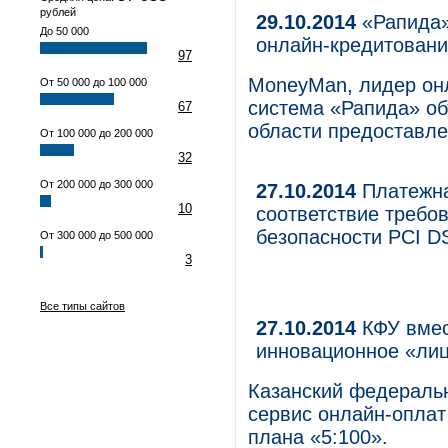
рублей
29.10.2014
«Рапида»
До 50 000
онлайн-кредитован
97
MoneyMan, лидер онл
От 50 000 до 100 000
система «Рапида» об
67
области предоставле
От 100 000 до 200 000
32
От 200 000 до 300 000
27.10.2014
Платежна
10
соответствие требо
безопасности PCI D
От 300 000 до 500 000
3
Все типы сайтов
27.10.2014
КФУ вмест
инновационное «ли
Казанский федераль
сервис онлайн-оплат
плана «5:100».