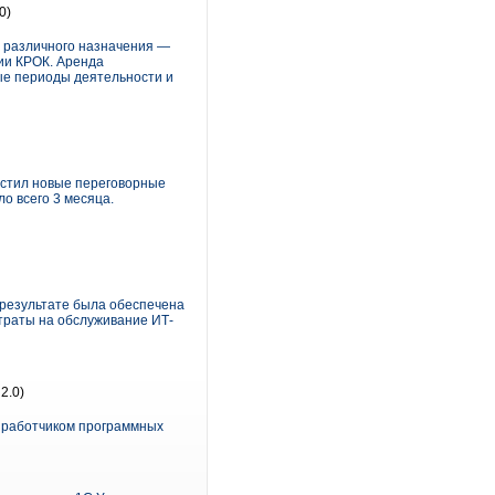
0)
в различного назначения —
ии КРОК. Аренда
ые периоды деятельности и
астил новые переговорные
о всего 3 месяца.
В результате была обеспечена
траты на обслуживание ИТ-
2.0)
азработчиком программных