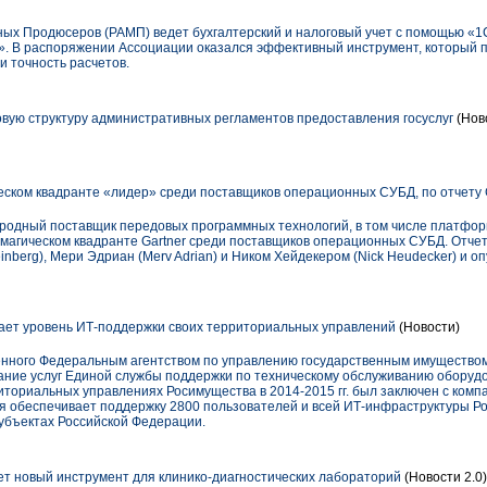
ых Продюсеров (РАМП) ведет бухгалтерский и налоговый учет с помощью «1С
. В распоряжении Ассоциации оказался эффективный инструмент, который п
и точность расчетов.
ую структуру административных регламентов предоставления госуслуг
(Ново
ческом квадранте «лидер» среди поставщиков операционных СУБД, по отчету 
ародный поставщик передовых программных технологий, в том числе платфор
в магическом квадранте Gartner среди поставщиков операционных СУБД. Отче
nberg), Мери Эдриан (Merv Adrian) и Ником Хейдекером (Nick Heudecker) и о
ет уровень ИТ-поддержки своих территориальных управлений
(Новости)
енного Федеральным агентством по управлению государственным имуществом
зание услуг Единой службы поддержки по техническому обслуживанию обору
ториальных управлениях Росимущества в 2014-2015 гг. был заключен с комп
я обеспечивает поддержку 2800 пользователей и всей ИТ-инфраструктуры Р
убъектах Российской Федерации.
т новый инструмент для клинико-диагностических лабораторий
(Новости 2.0)