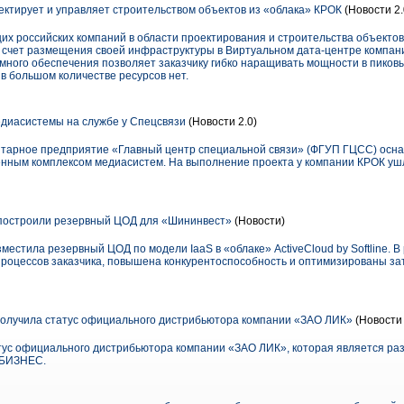
ектирует и управляет строительством объектов из «облака» КРОК
(Новости 2.
щих российских компаний в области проектирования и строительства объекто
 счет размещения своей инфраструктуры в Виртуальном дата-центре компан
много обеспечения позволяет заказчику гибко наращивать мощности в пиков
 в большом количестве ресурсов нет.
диасистемы на службе у Спецсвязи
(Новости 2.0)
итарное предприятие «Главный центр специальной связи» (ФГУП ГЦСС) осн
нным комплексом медиасистем. На выполнение проекта у компании КРОК ушл
ud построили резервный ЦОД для «Шининвест»
(Новости)
естила резервный ЦОД по модели IaaS в «облаке» ActiveCloud by Softline. 
роцессов заказчика, повышена конкурентоспособность и оптимизированы за
получила статус официального дистрибьютора компании «ЗАО ЛИК»
(Новости 
тус официального дистрибьютора компании «ЗАО ЛИК», которая является р
:БИЗНЕС.