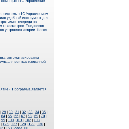
с помощью «1С:Управление
ия системы «1С:Управлением
чило удобный инструмент для
ократились очереди на
ем техосмотров. Ежедневно
вно устраняют аварии. Новая
анка, автоматизированы
дуль для централизованной
ятие». Программа является
|
29
|
30
|
31
|
32
|
33
|
34
|
35
|
|
64
|
65
|
66
|
67
|
68
|
69
|
70
|
|
99
|
100
|
101
|
102
|
103
|
|
126
|
127
|
128
|
129
|
130
|
52
|
153
|
след. >>