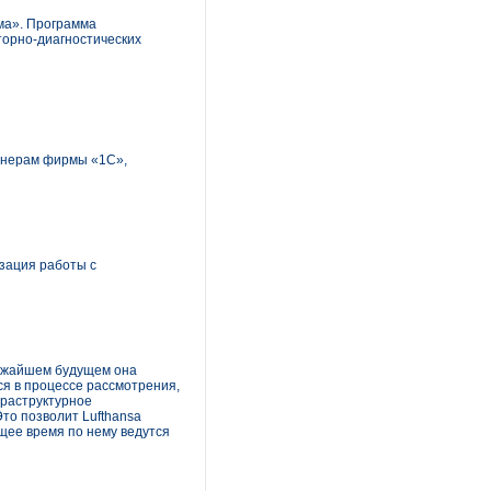
ма». Программа
торно-диагностических
тнерам фирмы «1С»,
зация работы с
ближайшем будущем она
ся в процессе рассмотрения,
фраструктурное
то позволит Lufthansa
ящее время по нему ведутся