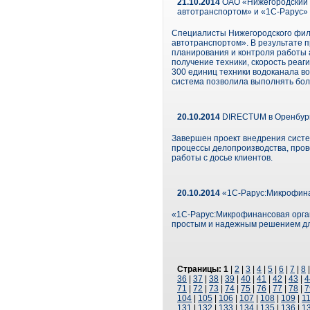
21.10.2014
ОАО «Нижегородский 
автотранспортом» и «1С-Рарус»
Специалисты Нижегородского фил
автотранспортом». В результате 
планирования и контроля работы а
получение техники, скорость реа
300 единиц техники водоканала в
система позволила выполнять бол
20.10.2014
DIRECTUM в Оренбург
Завершен проект внедрения систе
процессы делопроизводства, про
работы с досье клиентов.
20.10.2014
«1С-Рарус:Микрофина
«1С-Рарус:Микрофинансовая орга
простым и надежным решением для
Страницы:
1
|
2
|
3
|
4
|
5
|
6
|
7
|
8
36
|
37
|
38
|
39
|
40
|
41
|
42
|
43
|
4
71
|
72
|
73
|
74
|
75
|
76
|
77
|
78
|
7
104
|
105
|
106
|
107
|
108
|
109
|
1
131
|
132
|
133
|
134
|
135
|
136
|
1