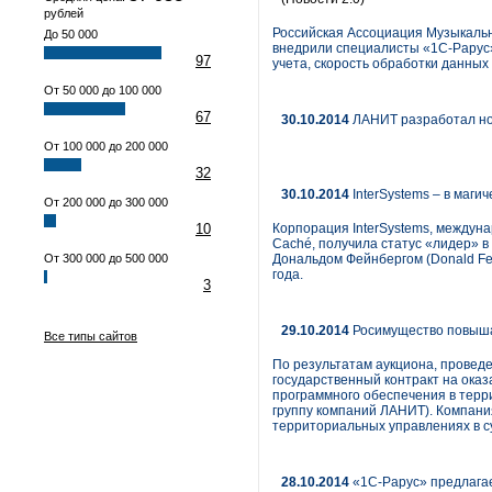
рублей
Российская Ассоциация Музыкальн
До 50 000
внедрили специалисты «1С-Рарус»
97
учета, скорость обработки данных 
От 50 000 до 100 000
67
30.10.2014
ЛАНИТ разработал нов
От 100 000 до 200 000
32
30.10.2014
InterSystems – в маги
От 200 000 до 300 000
10
Корпорация InterSystems, междун
Caché, получила статус «лидер» 
От 300 000 до 500 000
Дональдом Фейнбергом (Donald Fei
года.
3
29.10.2014
Росимущество повыша
Все типы сайтов
По результатам аукциона, провед
государственный контракт на ока
программного обеспечения в терри
группу компаний ЛАНИТ). Компани
территориальных управлениях в с
28.10.2014
«1С-Рарус» предлагае