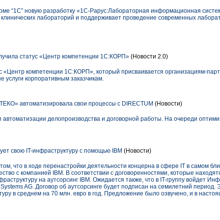
рме “1С” новую разработку «1С-Рарус:Лабораторная информационная систе
 клинических лабораторий и поддерживает проведение современных лабора
учила статус «Центр компетенции 1С:КОРП»
(Новости 2.0)
с «Центр компетенции 1С:КОРП», который присваивается организациям-пар
е услуги корпоративным заказчикам.
ТЕКО» автоматизировала свои процессы с DIRECTUM
(Новости)
 автоматизации делопроизводства и договорной работы. На очереди оптими
ует свою IT-инфраструктуру с помощью IBM
(Новости)
 том, что в ходе перенастройки деятельности концерна в сфере IT в самом 
ство с компанией IBM. В соответствии с договоренностями, которые находят
фраструктуру на аутсорсинг IBM. Ожидается также, что в IT-группу войдет Ин
Systems AG. Договор об аутсорсинге будет подписан на семилетний период. Э
туру в среднем на 70 млн. евро в год. Предложение было озвучено, и в насто