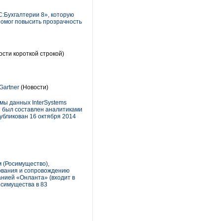
:Бухгалтерии 8», которую
омог повысить прозрачность
сти короткой строкой)
Gartner
(Новости)
мы данных InterSystems
т был составлен аналитиками
публикован 16 октября 2014
 (Росимущество),
дования и сопровождению
анией «Онланта» (входит в
осимущества в 83