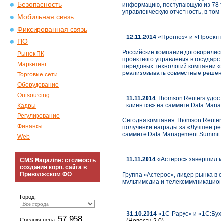
Безопасность
информацию, поступающую из 78 т
управленческую отчетность, в то
Мобильная связь
Фиксированная связь
12.11.2014
«Прогноз» и «Проектн
ПО
Российские компании договорилис
Рынок ПК
проектного управления в государ
Маркетинг
передовых технологий компании «
реализовывать совместные решени
Торговые сети
Оборудование
Outsourcing
11.11.2014
Thomson Reuters удос
клиентов» на саммите Data Mana
Кадры
Регулирование
Сегодня компания Thomson Reuter
Финансы
получении награды за «Лучшее ре
саммите Data Management Summit 
Web
11.11.2014
«Астерос» завершил 
CMS Magazine: стоимость
создания корп. сайта в
Приволжском ФО
Группа «Астерос», лидер рынка в
мультимедиа и телекоммуникацион
Город:
31.10.2014
«1С-Рарус» и «1С:Бу
57 958
Средняя цена:
(Новости 2.0)