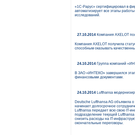
«1С-Рарус» сертифицировал в фи
автоматизирует все этапы работы
исследований.
27.10.2014
Компания AXELOT пол
Компания AXELOT получила стату
способным оказывать качественны
24.10.2014
Группа компаний «ИН
В ЗАО «ИНТЕКО» завершился этап
финансовыми документами.
24.10.2014
Lufthansa модернизир
Deutsche Lufthansa AG объявила о
начинает долгосрочное сотрудниче
Lufthansa передает всю свою IT-ин
подразделение текущей Lufthansa 
снизить расходы на IT-инфраструк
окончательные переговоры.