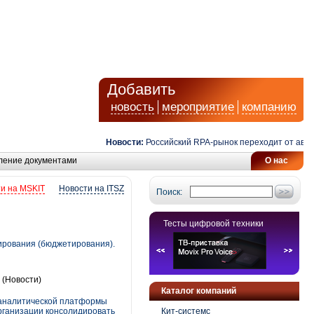
Добавить
новость
мероприятие
компанию
Новости:
Российский RPA-рынок переходит от автомати
ление документами
О нас
и на MSKIT
Новости на ITSZ
Поиск:
Тесты цифровой техники
ирования (бюджетирования).
(Новости)
Каталог компаний
-аналитической платформы
рганизации консолидировать
Кит-системс