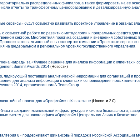
ерриториально распределенных филиалов, а также формировать на ее осно
м числе отчеты по трансфертному ценообразованию и детализированную анал
ые сервисы» будут совместно развивать проектное управление в органах вл
ь о совместной работе по развитию методологии и программных средств для
ственном секторе. Многолетняя практика создания и внедрения собственных 
Прогноз» и консалтинговый опыт экспертов компании «Проектные сервисы» 
я на федеральном и региональном уровнях государственного управления.
тоена награды за «Лучшее решение для анализа информации о клиентах и 
gement Summit Awards 2014
(Новости)
s, лидирующий поставщик аналитической информации для организаций и пр
шение для анализа информации о клиентах и сопровождения новых клиенто
Awards 2014, организованном A-Team Group.
масштабный проект для «Орифлэйм» в Казахстане
(Новости 2.0)
 области создания комплексной инфраструктуры и систем безопасности, заве
ных систем для нового офиса «Орифлэйм Центральная Азия» в Казахстане.
хгалтерия 8» поддерживают финансовый порядок в Российской Ассоциации 