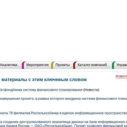
Аналитика
Мероприятия
Проекты
Каталог компаний
Управ
Новост
е материалы с этим ключевым словом
Татфондбанка систему финансового планирования
(Новости)
завершении проекта, в рамках которого внедрена система финансового план
динила 78 филиалов Россельхозбанка в единое информационное пространство
шила создание централизованного хранилища данных на базе информационно
ших банков России — ОАО «Россельхозбанк». Проект позволил финансовой о