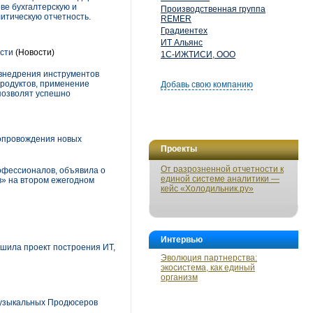
ве бухгалтерскую и
Производственная группа
итическую отчетность.
REMER
Градиентех
ИТ Альянс
асти
(Новости)
1С-ИЖТИСИ, ООО
 внедрения инструментов
продуктов, применение
Добавь свою компанию
позволят успешно
сопровождения новых
Проекты
От разрозненной отчетности к
офессионалов, объявила о
единой системе аналитики —
в» на втором ежегодном
кейс «Холодильник.ру»
Интервью
ршила проект построения ИТ,
Эволюция партнерства:
экосистема, как единый
организм
Музыкальных Продюсеров