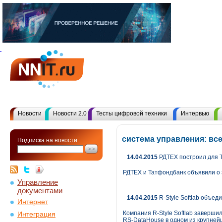
Новости
Новости 2.0
Тесты цифровой техники
Интервью
система управления: вс
Подписка на новости:
14.04.2015
РДТЕХ построил для 
РДТЕХ и Татфондбанк объявили о 
Управление
документами
14.04.2015
R-Style Softlab объе
Интернет
Компания R-Style Softlab завер
Интеграция
RS-DataHouse в одном из крупней