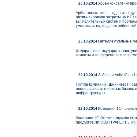
23.10.2014
Урбан консалтинг про
Урбан консалтинг — одна из веду
оптимизировала затраты на ИТ за
вычислительных систем и програм
уменьшать их, когда потребностей
23.10.2014
Интеллектуальные ме
Федеральное государственное ун
комнаты и конференц-зал совреме
22.10.2014
Softline и ActiveClo
Группа компаний «Шининвест» разм
непрерывность ключевых бизнес-п
инфраструктуры.
22.10.2014
Компания 1С-Галэкс 
Компания 1С-Галэкс получила ста
продуктов ЛИК:КОНТРАГЕНТ, ЛИК