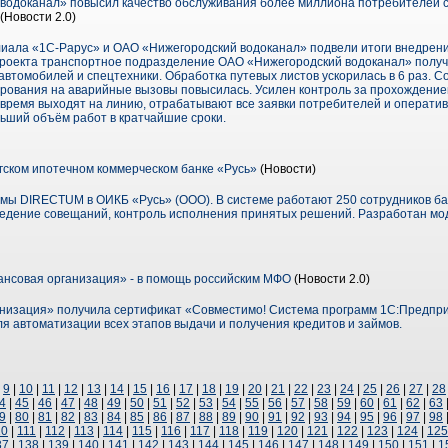
водоканал» повысил качество обслуживания более миллиона потребителей 
(Новости 2.0)
иала «1С-Рарус» и ОАО «Нижегородский водоканал» подвели итоги внедрен
проекта транспортное подразделение ОАО «Нижегородский водоканал» полу
втомобилей и спецтехники. Обработка путевых листов ускорилась в 6 раз. С
гирования на аварийные вызовы повысилась. Усилен контроль за прохождени
овремя выходят на линию, отрабатывают все заявки потребителей и операти
ьший объём работ в кратчайшие сроки.
ском ипотечном коммерческом банке «Русь»
(Новости)
мы DIRECTUM в ОИКБ «Русь» (ООО). В системе работают 250 сотрудников б
ведение совещаний, контроль исполнения принятых решений. Разработан мо
нсовая организация» - в помощь российским МФО
(Новости 2.0)
низация» получила сертификат «Совместимо! Система программ 1С:Предпри
 автоматизации всех этапов выдачи и получения кредитов и займов.
|
9
|
10
|
11
|
12
|
13
|
14
|
15
|
16
|
17
|
18
|
19
|
20
|
21
|
22
|
23
|
24
|
25
|
26
|
27
|
28
4
|
45
|
46
|
47
|
48
|
49
|
50
|
51
|
52
|
53
|
54
|
55
|
56
|
57
|
58
|
59
|
60
|
61
|
62
|
63
9
|
80
|
81
|
82
|
83
|
84
|
85
|
86
|
87
|
88
|
89
|
90
|
91
|
92
|
93
|
94
|
95
|
96
|
97
|
98
10
|
111
|
112
|
113
|
114
|
115
|
116
|
117
|
118
|
119
|
120
|
121
|
122
|
123
|
124
|
125
37
|
138
|
139
|
140
|
141
|
142
|
143
|
144
|
145
|
146
|
147
|
148
|
149
|
150
|
151
|
1