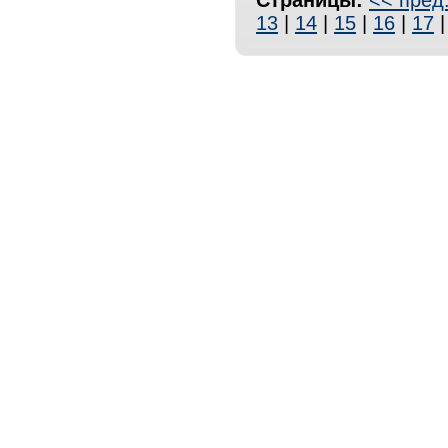
Страницы:
<< пред
13
|
14
|
15
|
16
|
17