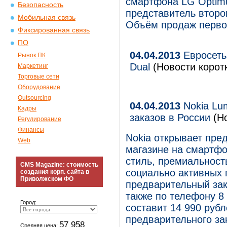
смартфона LG Optimus 
Безопасность
представитель второ
Мобильная связь
Объём продаж первой
Фиксированная связь
ПО
04.04.2013
Евросеть
Рынок ПК
Dual
(Новости коротк
Маркетинг
Торговые сети
Оборудование
Outsourcing
04.04.2013
Nokia Lu
Кадры
заказов в России
(Но
Регулирование
Финансы
Nokia открывает пре
Web
магазине на смартфо
стиль, премиальност
CMS Magazine: стоимость
социально активных
создания корп. сайта в
Приволжском ФО
предварительный зак
также по телефону 8
Город:
составит 14 990 руб
предварительного за
57 958
Средняя цена: