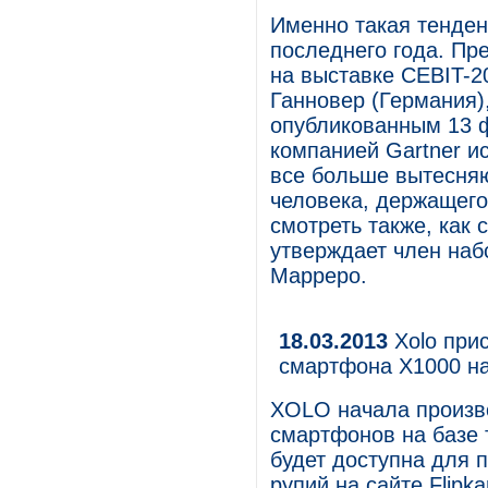
Именно такая тенден
последнего года. Пр
на выставке CEBIT-2
Ганновер (Германия),
опубликованным 13 ф
компанией Gartner 
все больше вытесняю
человека, держащего
смотреть также, как 
утверждает член наб
Марреро.
18.03.2013
Xolo прис
смартфона X1000 на 
XOLO начала произв
смартфонов на базе т
будет доступна для 
рупий на сайте Flipk