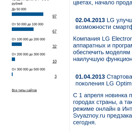
цветах, начало прод
рублей
До 50 000
97
02.04.2013
LG улучш
От 50 000 до 100 000
возможности смарт
67
Компания LG Electro
От 100 000 до 200 000
аппаратных и прогр
32
обеспечить моделям 
От 200 000 до 300 000
наилучшую функцион
10
От 300 000 до 500 000
01.04.2013
Стартова
3
поколения LG Optimu
Все типы сайтов
С 1 апреля новинка 
городах страны, а та
режиме онлайн в Инт
Svyaznoy.ru предзак
сегодня.