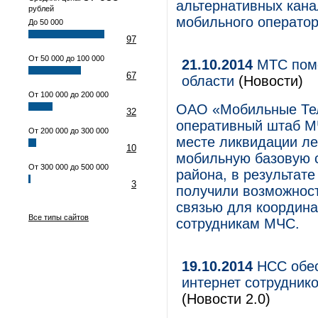
альтернативных кана
рублей
мобильного оператор
До 50 000
97
От 50 000 до 100 000
21.10.2014
МТС помо
67
области
(Новости)
От 100 000 до 200 000
ОАО «Мобильные Тел
32
оперативный штаб МЧ
От 200 000 до 300 000
месте ликвидации л
10
мобильную базовую 
От 300 000 до 500 000
района, в результат
3
получили возможнос
связью для координа
Все типы сайтов
сотрудникам МЧС.
19.10.2014
НСС обес
интернет сотрудник
(Новости 2.0)