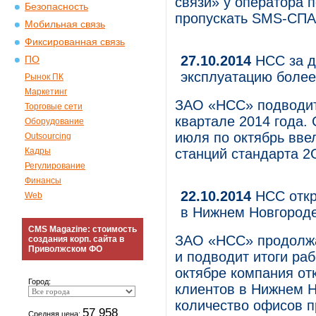
связи» у оператора 
Безопасность
пропускать SMS-СПА
Мобильная связь
Фиксированная связь
27.10.2014
НСС за д
ПО
эксплуатацию более
Рынок ПК
Маркетинг
ЗАО «НСС» подводит 
Торговые сети
квартале 2014 года.
Оборудование
июля по октябрь вве
Outsourcing
Кадры
станций стандарта 2
Регулирование
Финансы
22.10.2014
НСС откр
Web
в Нижнем Новгород
CMS Magazine: стоимость
ЗАО «НСС» продолжае
создания корп. сайта в
Приволжском ФО
и подводит итоги раб
октябре компания о
Город:
клиентов в Нижнем 
количество офисов п
57 958
Средняя цена: