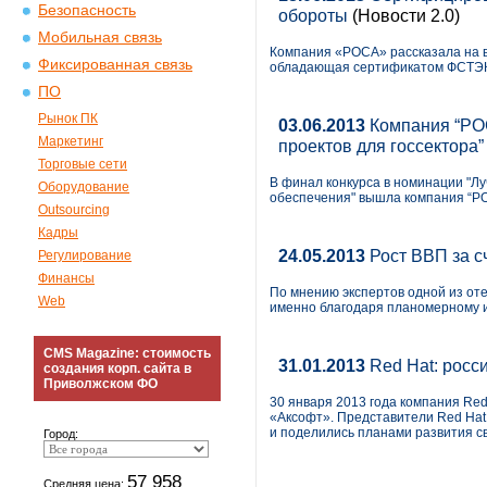
Безопасность
обороты
(Новости 2.0)
Мобильная связь
Компания «РОСА» рассказала на в
Фиксированная связь
обладающая сертификатом ФСТЭ
ПО
Рынок ПК
03.06.2013
Компания “РОС
Маркетинг
проектов для госсектора”
Торговые сети
В финал конкурса в номинации "Л
Оборудование
обеспечения" вышла компания “РО
Outsourcing
Кадры
24.05.2013
Рост ВВП за с
Регулирование
Финансы
По мнению экспертов одной из от
Web
именно благодаря планомерному и
CMS Magazine: стоимость
31.01.2013
Red Hat: росси
создания корп. сайта в
Приволжском ФО
30 января 2013 года компания Red
«Аксофт». Представители Red Hat
и поделились планами развития св
Город:
57 958
Средняя цена: