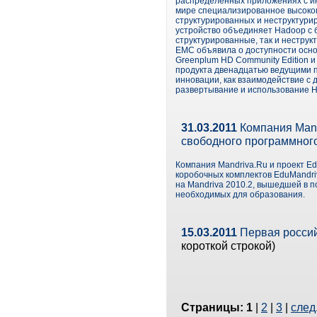
распределенных приложениях с ин
мире специализированное высоко
структурированных и неструктури
устройство объединяет Hadoop с 
структурированные, так и неструк
EMC объявила о доступности осн
Greenplum HD Community Edition и
продукта двенадцатью ведущими п
инновации, как взаимодействие с 
развертывание и использование 
31.03.2011
Компания Mand
свободного программног
Компания Mandriva.Ru и проект E
коробочных комплектов EduMandriv
на Mandriva 2010.2, вышедшей в п
необходимых для образования.
15.03.2011
Первая россий
короткой строкой)
Страницы:
1
|
2
|
3
|
след