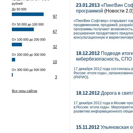
рублей
23.01.2013
«ПингВин Софт
До 50 000
программой
(Новости 2.0
97
«ПингВин Софтвер» открывает па
От 50 000 до 100 000
продвижением, продажей, разрабо
программы получают возможность 
67
расширения продуктового предлож
консультационную и маркетингову
От 100 000 до 200 000
32
18.12.2012
Подводя итоги
От 200 000 до 300 000
кибербезопасность, СПО
10
17 декабря 2012 года состоялас
От 300 000 до 500 000
России: итоги года», организова
3
(РАРИО).
Все типы сайтов
18.12.2012
Дорога в свет
17 декабря 2012 года в Москве 
в России: итоги года». Мероприят
развитию информационного общес
15.11.2012
Ульяновская о