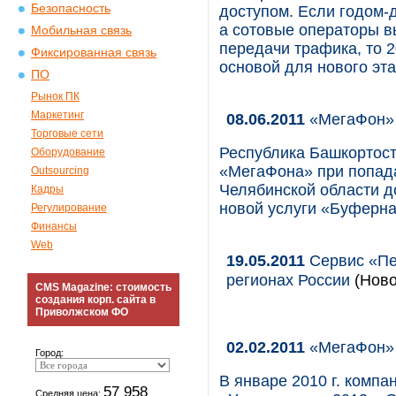
Безопасность
доступом. Если годом-
а сотовые операторы в
Мобильная связь
передачи трафика, то 2
Фиксированная связь
основой для нового эт
ПО
Рынок ПК
Маркетинг
08.06.2011
«МегаФон» 
Торговые сети
Республика Башкортост
Оборудование
«МегаФона» при попад
Outsourcing
Челябинской области д
Кадры
новой услуги «Буферна
Регулирование
Финансы
Web
19.05.2011
Сервис «Пе
регионах России
(Ново
CMS Magazine: стоимость
создания корп. сайта в
Приволжском ФО
02.02.2011
«МегаФон» 
Город:
В январе 2010 г. комп
57 958
Средняя цена: