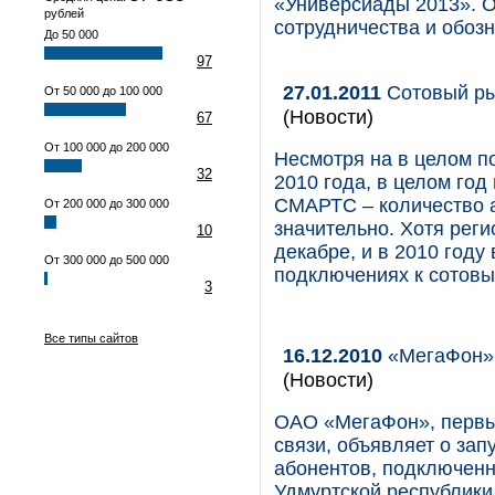
«Универсиады 2013». О
рублей
сотрудничества и обозн
До 50 000
97
27.01.2011
Сотовый ры
От 50 000 до 100 000
(Новости)
67
От 100 000 до 200 000
Несмотря на в целом п
32
2010 года, в целом год
СМАРТС – количество а
От 200 000 до 300 000
значительно. Хотя рег
10
декабре, и в 2010 году
От 300 000 до 500 000
подключениях к сотовы
3
Все типы сайтов
16.12.2010
«МегаФон» 
(Новости)
ОАО «МегаФон», первы
связи, объявляет о за
абонентов, подключенн
Удмуртской республики