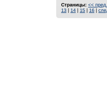
Страницы:
<< пред
13
|
14
|
15
|
16
|
сле