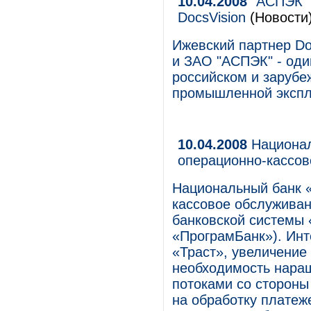
10.04.2008
"АСПЭК" 
DocsVision
(Новости
Ижевский партнер Do
и ЗАО "АСПЭК" - оди
российском и зарубе
промышленной эксплу
10.04.2008
Национал
операционно-кассо
Национальный банк 
кассовое обслужива
банковской системы 
«ПрограмБанк»). Инт
«Траст», увеличени
необходимость нара
потоками со стороны
на обработку платеж