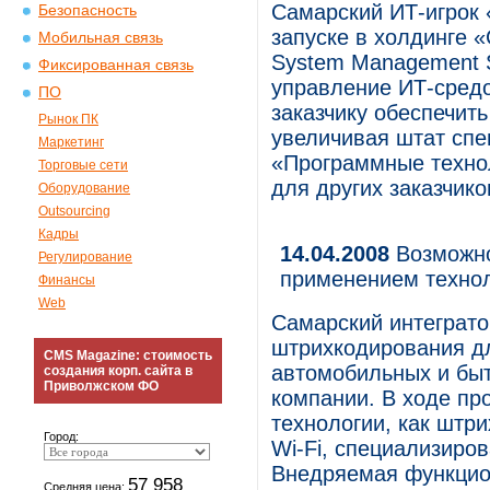
Самарский ИТ-игрок
Безопасность
запуске в холдинге 
Мобильная связь
System Management S
Фиксированная связь
управление ИТ-средо
ПО
заказчику обеспечит
Рынок ПК
увеличивая штат спе
Маркетинг
«Программные технол
Торговые сети
для других заказчико
Оборудование
Outsourcing
Кадры
14.04.2008
Возможно
Регулирование
применением техно
Финансы
Web
Самарский интеграто
штрихкодирования дл
CMS Magazine: стоимость
автомобильных и быт
создания корп. сайта в
Приволжском ФО
компании. В ходе пр
технологии, как штр
Город:
Wi-Fi, специализир
Внедряемая функцио
57 958
Средняя цена: