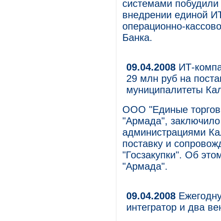
системами побудили 
внедрении единой И
операционно-кассово
Банка.
09.04.2008
ИТ-компа
29 млн руб на поста
муниципалитеты Кал
ООО "Единые торговы
"Армада", заключило
администрациями Кал
поставку и сопровож
"Госзакупки". Об эт
"Армада".
09.04.2008
Ежегодну
интегратор и два в