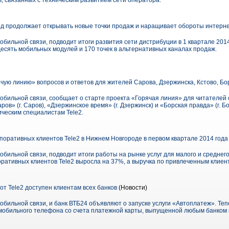
, связанных с техническим развитием сети оператора.
д продолжает открывать новые точки продаж и наращивает обороты интерн
бильной связи, подводит итоги развития сети дистрибуции в 1 квартале 2014 
десять мобильных модулей и 170 точек в альтернативных каналах продаж.
ячую линию» вопросов и ответов для жителей Сарова, Дзержинска, Кстово, Бо
мобильной связи, сообщает о старте проекта «Горячая линия» для читателей
ров» (г. Саров), «Дзержинское время» (г. Дзержинск) и «Борская правда» (г. Б
ическим специалистам Tele2.
поративных клиентов Tele2 в Нижнем Новгороде в первом квартале 2014 год
обильной связи, подводит итоги работы на рынке услуг для малого и среднег
оративных клиентов Tele2 выросла на 37%, а выручка по привлеченным клиен
т Tele2 доступен клиентам всех банков
(Новости)
обильной связи, и банк ВТБ24 объявляют о запуске услуги «Автоплатеж». Теп
мобильного телефона со счета платежной карты, выпущенной любым банком 