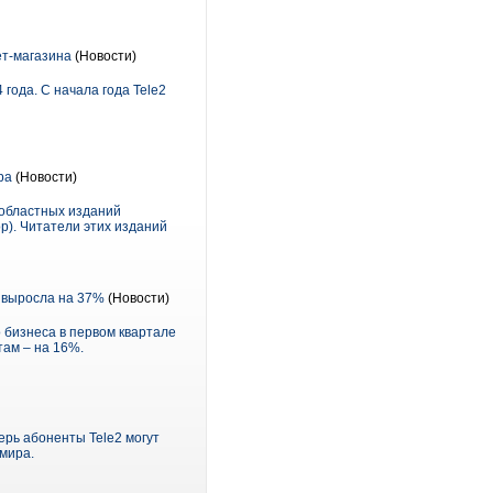
ет-магазина
(Новости)
года. С начала года Tele2
ра
(Новости)
 областных изданий
ор). Читатели этих изданий
а выросла на 37%
(Новости)
о бизнеса в первом квартале
там – на 16%.
ерь абоненты Tele2 могут
мира.