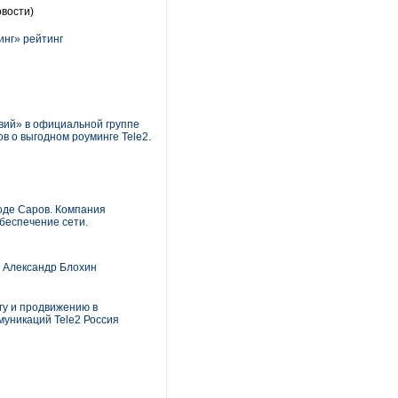
вости)
инг» рейтинг
вий» в официальной группе
в о выгодном роуминге Tele2.
роде Саров. Компания
беспечение сети.
я Александр Блохин
гу и продвижению в
муникаций Tele2 Россия