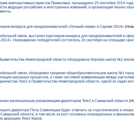
Форума корпоративных юристов Приволжья, прошедшего 25 сентября 2014 года
ты ведущих российских и иностранных компаний, в организации бизнес-пр
аменты.
нером конкурса для предпринимателей «Лучший сервис в Сарове-2014»
(Ново
мобильной связи, выступил партнером конкурса для предпринимателей в сфе
-2014». Награждение победителей состоялось 16 сентября на площадке Це
Правительства Нижегородской области оборудовала борскую школу №1 инно
 мобильной связи, оборудовал среднюю общеобразовательную школу №1 горо
изации школьных процессов, а также системой коммуникации между учителям
дничества Tele2 и Правительства Нижегородской области, одной из задач ко
.
ачен региональным управляющим директором Tele2 в Самарской области
(Но
яющего директора Петр Семенищев будет отвечать за стратегическое и опер
 Самарской области, в том числе за рост основных операционных и финансов
ю дирекцию Tele2 Киров.