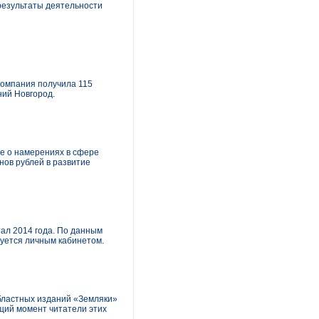
результаты деятельности
 Компания получила 115
ний Новгород.
ие о намерениях в сфере
нов рублей в развитие
тал 2014 года. По данным
зуется личным кабинетом.
областных изданий «Земляки»
кущий момент читатели этих