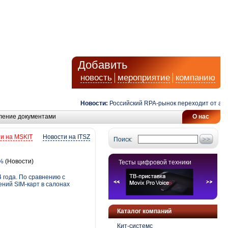
Добавить
новость
мероприятие
компанию
Новости:
Российский RPA-рынок переходит от автома
ление документами
О нас
и на MSKIT
Новости на ITSZ
Поиск:
7%
(Новости)
Тесты цифровой техники
 года. По сравнению с
ений SIM-карт в салонах
Каталог компаний
Кит-системс