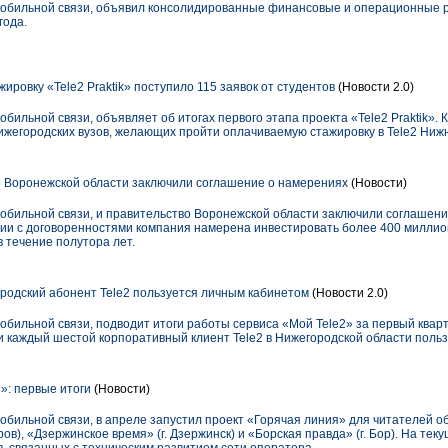
мобильной связи, объявил консолидированные финансовые и операционные 
года.
ровку «Tele2 Praktik» поступило 115 заявок от студентов
(Новости 2.0)
обильной связи, объявляет об итогах первого этапа проекта «Tele2 Praktik».
ижегородских вузов, желающих пройти оплачиваемую стажировку в Tele2 Ниж
о Воронежской области заключили соглашение о намерениях
(Новости)
мобильной связи, и правительство Воронежской области заключили соглашен
твии с договоренностями компания намерена инвестировать более 400 миллио
 течение полутора лет.
одский абонент Tele2 пользуется личным кабинетом
(Новости 2.0)
обильной связи, подводит итоги работы сервиса «Мой Tele2» за первый квар
и каждый шестой корпоративный клиент Tele2 в Нижегородской области поль
»: первые итоги
(Новости)
мобильной связи, в апреле запустил проект «Горячая линия» для читателей 
аров), «Дзержинское время» (г. Дзержинск) и «Борская правда» (г. Бор). На те