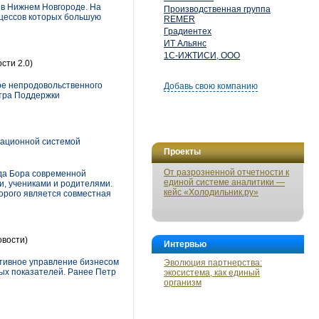
 в Нижнем Новгороде. На
Производственная группа
оцессов которых большую
REMER
Градиентех
ИТ Альянс
1С-ИЖТИСИ, ООО
сти 2.0)
ре непродовольственного
Добавь свою компанию
нтра Поддержки
вационной системой
Проекты
От разрозненной отчетности к
да Бора современной
единой системе аналитики —
и, учениками и родителями.
кейс «Холодильник.ру»
торого является совместная
вости)
Интервью
ативное управление бизнесом
Эволюция партнерства:
ых показателей. Ранее Петр
экосистема, как единый
организм