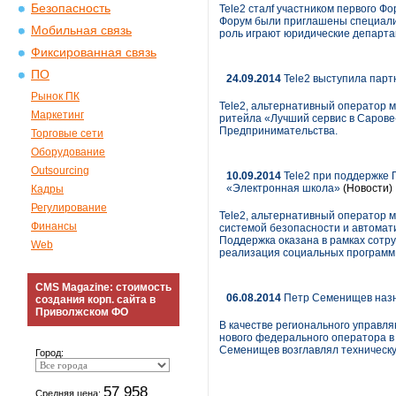
Безопасность
Tele2 сталf участником первого 
Форум были приглашены специалис
Мобильная связь
роль играют юридические департ
Фиксированная связь
ПО
24.09.2014
Tele2 выступила парт
Рынок ПК
Tele2, альтернативный оператор 
Маркетинг
ритейла «Лучший сервис в Сарове
Предпринимательства.
Торговые сети
Оборудование
Outsourcing
10.09.2014
Tele2 при поддержке 
«Электронная школа»
(Новости)
Кадры
Регулирование
Tele2, альтернативный оператор
Финансы
системой безопасности и автомат
Поддержка оказана в рамках сотру
Web
реализация социальных программ
CMS Magazine: стоимость
06.08.2014
Петр Семенищев назн
создания корп. сайта в
Приволжском ФО
В качестве регионального управл
нового федерального оператора в
Семенищев возглавлял техническу
Город:
57 958
Средняя цена: