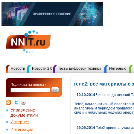
Новости
Новости 2.0
Тесты цифровой техники
Интервью
теле2: все материалы с
Подписка на новости:
10.10.2014
Число подключений Te
Tele2, альтернативный оператор м
аналогичным периодом прошлого го
Управление
связи и мобильных модулях опера
документами
Интернет
29.09.2014
Tele2 приняла участи
Интеграция