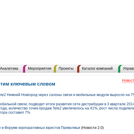
Аналитика
Мероприятия
Проекты
Каталог компаний
Управ
Новост
 этим ключевым словом
le2 Нижний Новгород через салоны связи и мобильные модули выросло на 
обильной связи, подводит итоги развития сети дистрибуции в 3 квартале 2014
да, количество точек продаж Tele2 увеличилось на 41%, рост числа подключ
тора составил 7%.
е в Форуме корпоративных юристов Приволжья
(Новости 2.0)