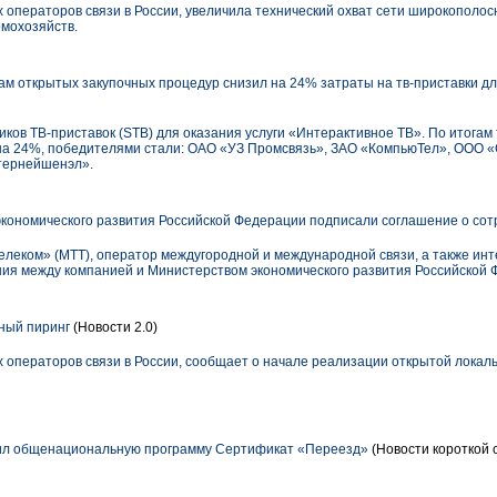
 операторов связи в России, увеличила технический охват сети широкополос
омохозяйств.
ам открытых закупочных процедур снизил на 24% затраты на тв-приставки д
ков ТВ-приставок (STB) для оказания услуги «Интерактивное ТВ». По итогам
 на 24%, победителями стали: ОАО «УЗ Промсвязь», ЗАО «КомпьюТел», ООО 
тернейшенэл».
кономического развития Российской Федерации подписали соглашение о сот
еком» (МТТ), оператор междугородной и международной связи, а также инте
ия между компанией и Министерством экономического развития Российской 
ный пиринг
(Новости 2.0)
 операторов связи в России, сообщает о начале реализации открытой локал
ил общенациональную программу Сертификат «Переезд»
(Новости короткой 