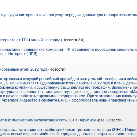
л услугу мониторинга качества услуг передачи данных для корпоративных п
нтернета от ТТК-Нижний Новгород
(Новости 2.0)
егиональное предприятие Компании ТТК, объявляет о проведении специально
па в Интернет (ШПД).
ированные итоги 2012 года
(Новости)
атор связи и ведущий российский провайдер виртуальной телефонии и «обл
С, CRM) – объявляет аудированные итоги работы в 2012 году и планы дальн
бизнеса компании, и существенно расширилась его география. Выполнены к
руктуры, совершенствованию существующих и созданию новых сервисов. «М
а и начала работать с крупными предприятиями. При этом компания вновь с
 укрепила лидерство в сегменте ВАТС и сформировала новый перспективный
ет в коммерческую эксплуатацию сеть 3G+ в Пермском крае
(Новости)
ескую эксплуатацию сеть мобильной связи третьего поколения (3G+) в Перми
щутить новые скорости мобильной передачи данных и раскрыть возможности 