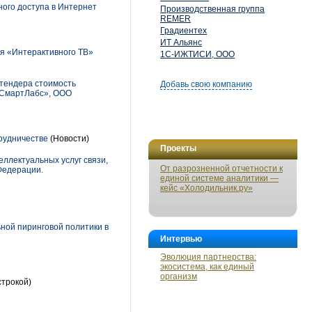
ного доступа в Интернет
Производственная группа
REMER
Градиентех
ИТ Альянс
ля «Интерактивного ТВ»
1С-ИЖТИСИ, ООО
 тендера стоимость
Добавь свою компанию
«СмартЛабс», ООО
рудничестве
(Новости)
Проекты
ллектуальных услуг связи,
От разрозненной отчетности к
Федерации.
единой системе аналитики —
кейс «Холодильник.ру»
ьной пиринговой политики в
Интервью
Эволюция партнерства:
экосистема, как единый
организм
строкой)