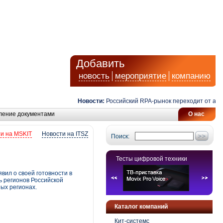
Добавить
новость
мероприятие
компанию
Новости:
Российский RPA-рынок переходит от автомат
ление документами
О нас
и на MSKIT
Новости на ITSZ
Поиск:
Тесты цифровой техники
ил о своей готовности в
ь регионов Российской
ых регионах.
Каталог компаний
Кит-системс