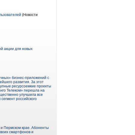
ользователей
(Новости
й акции для новых
ачных» бизнес-приложений с
ейшего развития. За этот
рупные ресурсоемкие проекты
анго Телеком» перешла на
ущественно улучшила все
 сегмент российского
 и Пермском крае. Абоненты
своих смартфонов и