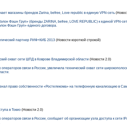
ет магазины брендов Zarina, befree, Love republic в единую VPN-сеть
(Новос
лон Фэшн Груп» (бренды ZARINA, befree, LOVE REPUBLIC) к единой VPN-cет
элон Фэшн Груп» единого договора.
егический партнер РИФ+КИБ 2013
(Новости короткой строкой)
ский охват сети ШПД в Коврове Владимирской области
(Новости 2.0)
 операторов связи в России, увеличила технический охват сети широкополос
ласти.
знал право собственности «Ростелекома» на телефонную канализацию в Са
тупа в Токио
(Новости 2.0)
 операторов связи в России, сообщает об организации узла доступа к сети IP
.