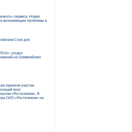
ачного» сервиса. Новая
на возникающие проблемы в
пийском Сочи для
2014», создал
нований на Олимпийских
сии приняли участие
изаций всех
оналом «Ростелеком». В
вора ОАО «Ростелеком» на