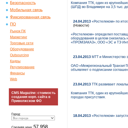
Безопасность
Компания ТТК, один из крупнейших
(ШПД) во Владимире на 3,5 тыс. д
Мобильная связь
Фиксированная связь
24.04.2013
«Ростелеком» по итог
ПО
(Новости)
Рынок ПК
«Ростелеком» определил поставщи
Маркетинг
оборудования в целом снизилась
«ПРОМЗАКАЗ», ООО «ЭС и ТЭ Ин
Торговые сети
Оборудование
Outsourcing
23.04.2013
МТТ и Министерство э
Кадры
ОАО «Межрегиональный ТранзитТел
Регулирование
объявляет о подписании соглашен
Финансы
Web
23.04.2013
ТТК развивает локаль
CMS Magazine: стоимость
Компания ТТК, один из крупнейших
создания корп. сайта в
городах присутствия.
Приволжском ФО
Город:
18.04.2013
«Ростелеком» запуст
57 958
Средняя цена: