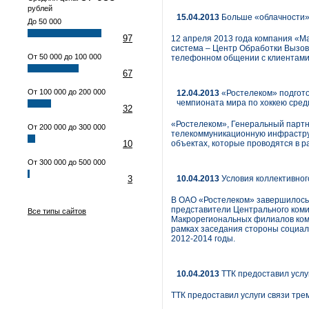
рублей
15.04.2013
Больше «облачности»
До 50 000
97
12 апреля 2013 года компания «М
система – Центр Обработки Вызов
От 50 000 до 100 000
телефонном общении с клиентами
67
От 100 000 до 200 000
12.04.2013
«Ростелеком» подгот
чемпионата мира по хоккею сре
32
«Ростелеком», Генеральный партне
От 200 000 до 300 000
телекоммуникационную инфрастру
10
объектах, которые проводятся в р
От 300 000 до 500 000
3
10.04.2013
Условия коллективног
В ОАО «Ростелеком» завершилось 
представители Центрального коми
Все типы сайтов
Макрорегиональных филиалов комп
рамках заседания стороны социал
2012-2014 годы.
10.04.2013
ТТК предоставил услу
ТТК предоставил услуги связи тре