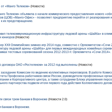
 от «Манго Телеком»
(Новости)
анго Телеком» объявила о начале коммерческого предоставления нового «обл
ов (ЦОВ) «Манго-Офис» - позволяет предприятию перейти от реагирования 
 к их предотвращению.
овил телекоммуникационную инфраструктуру ледовой арены «Шайба» в олим
ди юниоров
(Новости)
р XXII Олимпийских зимних игр 2014 года, совместно с Оргкомитетом «Сочи 
ктуру ледовой арены «Шайба» для первых международных хоккейных сорев
амках тестовых соревнований сезона 2012-2013 гг. Оргкомитета «Сочи 2014».
о договора ОАО «Ростелеком» за 2012 год выполнены
(Новости)
заседание Комиссии по ведению коллективных переговоров. В работе Комис
тета Профсоюза работников связи России, руководители профсоюзных орган
ании и Корпоративного центра, а также сотрудники Блока управления перс
ьного партнерства подвели итоги первого года действия Коллективного дого
ги связи трем банкам в Воронеже
(Новости 2.0)
м банкам в Воронеже.