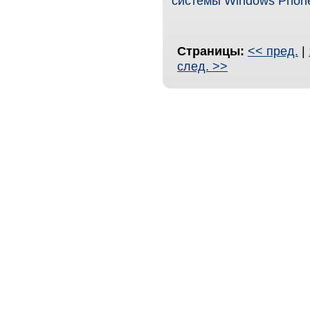
системы Windows Phone 
Страницы:
<< пред.
|
след. >>