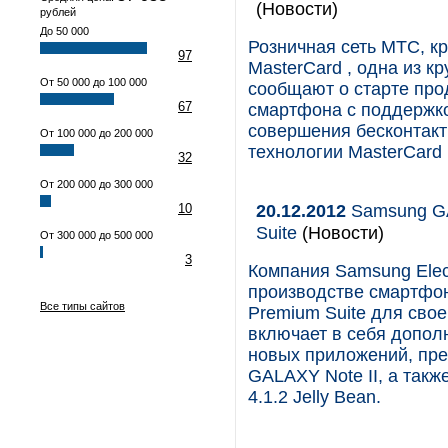
(Новости)
рублей
До 50 000
Розничная сеть МТС, к
97
MasterCard , одна из 
От 50 000 до 100 000
сообщают о старте про
67
смартфона с поддержк
совершения бесконтак
От 100 000 до 200 000
технологии MasterCard
32
От 200 000 до 300 000
20.12.2012
Samsung GA
10
Suite
(Новости)
От 300 000 до 500 000
3
Компания Samsung Elec
производстве смартфон
Все типы сайтов
Premium Suite для сво
включает в себя допо
новых приложений, пр
GALAXY Note II, а так
4.1.2 Jelly Bean.