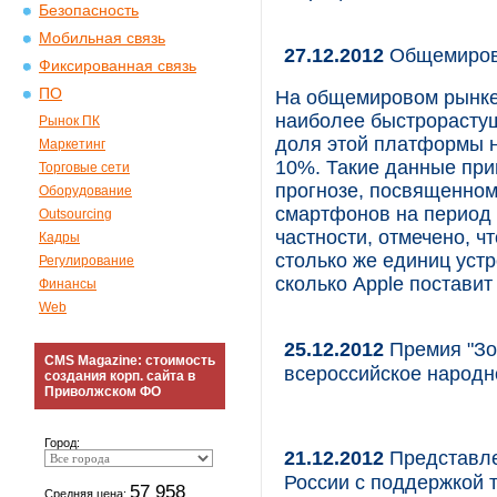
Безопасность
Мобильная связь
27.12.2012
Общемирово
Фиксированная связь
ПО
На общемировом рынке
наиболее быстрорастущ
Рынок ПК
доля этой платформы н
Маркетинг
10%. Такие данные при
Торговые сети
прогнозе, посвященно
Оборудование
смартфонов на период с
Outsourcing
частности, отмечено, чт
Кадры
столько же единиц уст
Регулирование
сколько Apple поставит 
Финансы
Web
25.12.2012
Премия "Зол
CMS Magazine: стоимость
всероссийское народн
создания корп. сайта в
Приволжском ФО
Город:
21.12.2012
Представле
России с поддержкой 
57 958
Средняя цена: