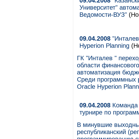
09.04.2008
"Казанск
Университет" автом
Ведомости-ВУЗ"
(Но
09.04.2008
"Инталев 
Hyperion Planning
(Н
ГК "Инталев " перехо
области финансового
автоматизация бюдже
Среди программных 
Oracle Hyperion Plann
09.04.2008
Команда 
турнире по програ
В минувшие выходные
республиканский (ре