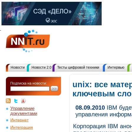
Новости
Новости 2.0
Тесты цифровой техники
Интервью
unix: все мат
Подписка на новости:
ключевым сл
08.09.2010
IBM буде
Управление
документами
управления информ
Интернет
Корпорация IBM ано
Интеграция