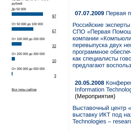
рублей
До 50 000
07.07.2009
Первая п
97
Российские эксперты
От 50 000 до 100 000
СПО «Первая Помощь
67
компании «Компьюлин
От 100 000 до 200 000
перевыпуска двух не
32
программное обеспеч
От 200 000 до 300 000
как специалисты гово
10
предлагают воспольз
От 300 000 до 500 000
3
20.05.2008
Конферен
Information Technolo
Все типы сайтов
(Мероприятия)
Выставочный центр 
выставку ИКТ под на
Technologies – resear