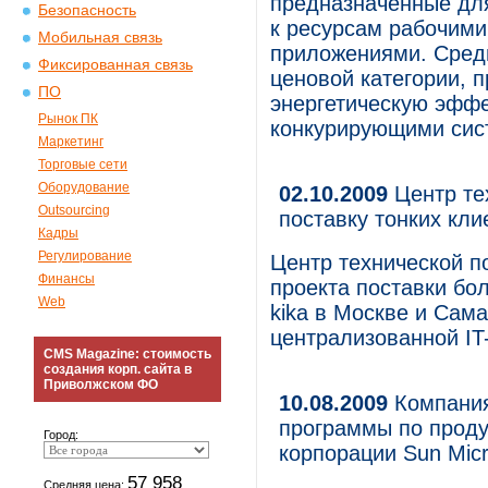
предназначенные дл
Безопасность
к ресурсам рабочими
Мобильная связь
приложениями. Сред
Фиксированная связь
ценовой категории,
ПО
энергетическую эффе
Рынок ПК
конкурирующими сист
Маркетинг
Торговые сети
Оборудование
02.10.2009
Центр тех
Outsourcing
поставку тонких кли
Кадры
Регулирование
Центр технической п
Финансы
проекта поставки бо
Web
kika в Москве и Сам
централизованной IT
CMS Magazine: стоимость
создания корп. сайта в
Приволжском ФО
10.08.2009
Компания
программы по проду
Город:
корпорации Sun Mic
57 958
Средняя цена: