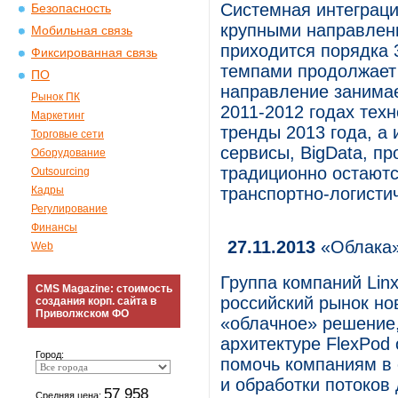
Системная интеграци
Безопасность
крупными направлени
Мобильная связь
приходится порядка 
Фиксированная связь
темпами продолжает 
ПО
направление занима
Рынок ПК
2011-2012 годах тех
Маркетинг
тренды 2013 года, а
Торговые сети
сервисы, BigData, п
Оборудование
традиционно остаютс
Outsourcing
Кадры
транспортно-логисти
Регулирование
Финансы
27.11.2013
«Облака» 
Web
Группа компаний Lin
CMS Magazine: стоимость
российский рынок нов
создания корп. сайта в
Приволжском ФО
«облачное» решение,
архитектуре FlexPod 
Город:
помочь компаниям в 
и обработки потоков
57 958
Средняя цена: