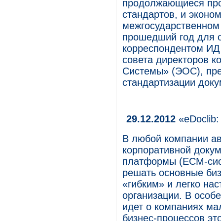
продолжающиеся про
стандартов, и эконом
межгосударственном 
прошедший год для о
корреспондентом ИД
совета директоров 
Системы» (ЭОС), пре
стандартизации доку
29.12.2012
«eDoclib:
В любой компании а
корпоративной доку
платформы (ECM-сис
решать основные биз
«гибким» и легко на
организации. В особе
идет о компаниях мал
бизнес-процессов это