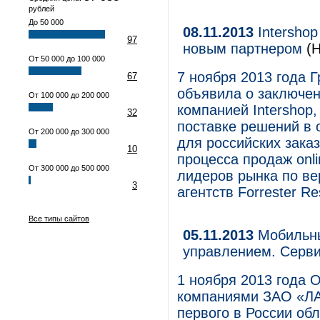
рублей
До 50 000
08.11.2013
Intershop
97
новым партнером
(Н
От 50 000 до 100 000
7 ноября 2013 года 
67
объявила о заключен
От 100 000 до 200 000
компанией Intershop
32
поставке решений в 
От 200 000 до 300 000
для российских зака
10
процесса продаж onli
От 300 000 до 500 000
лидеров рынка по в
3
агентств Forrester Re
Все типы сайтов
05.11.2013
Мобильны
управлением. Серв
1 ноября 2013 года
компаниями ЗАО «ЛА
первого в России об