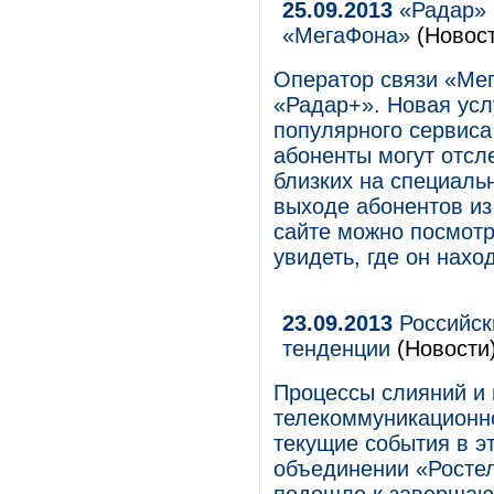
25.09.2013
«Радар» 
«МегаФона»
(Новост
Оператор связи «Ме
«Радар+». Новая усл
популярного сервис
абоненты могут отс
близких на специаль
выходе абонентов из
сайте можно посмот
увидеть, где он нахо
23.09.2013
Российск
тенденции
(Новости
Процессы слияний и 
телекоммуникационн
текущие события в э
объединении «Ростел