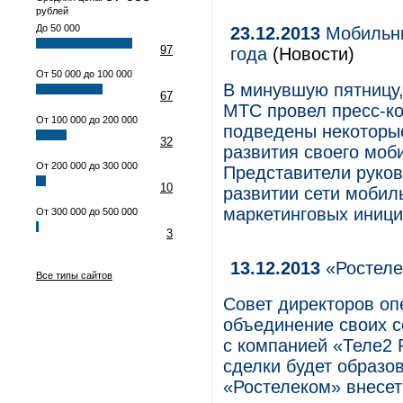
рублей
До 50 000
23.12.2013
Мобильны
97
года
(Новости)
От 50 000 до 100 000
В минувшую пятницу,
67
МТС провел пресс-к
От 100 000 до 200 000
подведены некоторые
32
развития своего моб
От 200 000 до 300 000
Представители руков
10
развитии сети мобиль
маркетинговых иници
От 300 000 до 500 000
3
13.12.2013
«Ростеле
Все типы сайтов
Совет директоров оп
объединение своих с
с компанией «Теле2 
сделки будет образо
«Ростелеком» внесет