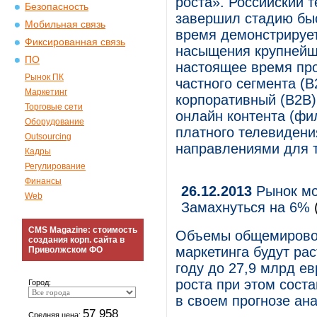
роста». Российский 
Безопасность
завершил стадию быс
Мобильная связь
время демонстрируе
Фиксированная связь
насыщения крупнейши
ПО
настоящее время про
Рынок ПК
частного сегмента (
Маркетинг
корпоративный (B2B)
Торговые сети
онлайн контента (фил
Оборудование
платного телевиден
Outsourcing
направлениями для 
Кадры
Регулирование
Финансы
26.12.2013
Рынок мо
Web
Замахнуться на 6%
CMS Magazine: стоимость
Объемы общемировог
создания корп. сайта в
маркетинга будут рас
Приволжском ФО
году до 27,9 млрд е
роста при этом сост
Город:
в своем прогнозе ана
57 958
Средняя цена: