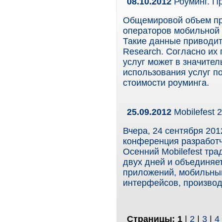
08.10.2012
Роуминг. П
Общемировой объем при
операторов мобильной 
Такие данные приводит
Research. Согласно их 
услуг может в значите
использования услуг п
стоимости роуминга.
25.09.2012
Mobilefest 
Вчера, 24 сентября 201
конференция разработч
Осенний Mobilefest тр
двух дней и объединяет
приложений, мобильны
интерфейсов, производ
Страницы:
1
|
2
|
3
|
4