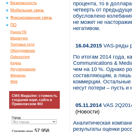
Безопасность
процента, то в доллара
четверть от предыдуще
Мобильная связь
обусловлено колебания
Фиксированная связь
не может не насторажи
ПО
негативом.
Рынок ПК
Маркетинг
Торговые сети
16.04.2015
VAS-ряды 
Оборудование
По итогам 2014 года, к
Outsourcing
Communications & Medi
Кадры
чем на 10 %. Однако р
Регулирование
составляющим, а лишь 
Финансы
коммерции. Остальные 
Web
несут потери – пусть и
CMS Magazine: стоимость
создания корп. сайта в
Приволжском ФО
05.11.2014
VAS 2Q2014
(Новости)
Город:
Аналитическая компан
результаты оценки рос
57 958
Средняя цена: