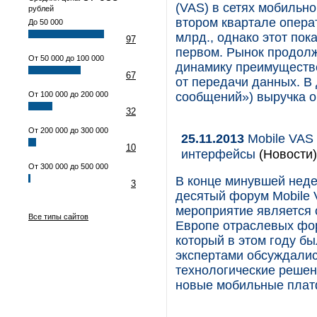
(VAS) в сетях мобильно
рублей
втором квартале опера
До 50 000
млрд., однако этот пок
97
первом. Рынок продол
От 50 000 до 100 000
динамику преимуществе
67
от передачи данных. В 
От 100 000 до 200 000
сообщений») выручка о
32
От 200 000 до 300 000
25.11.2013
Mobile VAS
10
интерфейсы
(Новости)
От 300 000 до 500 000
В конце минувшей неде
3
десятый форум Mobile 
мероприятие является 
Все типы сайтов
Европе отраслевых фор
который в этом году бы
экспертами обсуждалис
технологические решен
новые мобильные плат