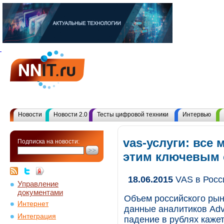
Новости
Новости 2.0
Тесты цифровой техники
Интервью
vas-услуги: все
Подписка на новости:
этим ключевым
18.06.2015
VAS в Росси
Управление
документами
Объем российского рын
Интернет
данные аналитиков Adv
Интеграция
падение в рублях каже