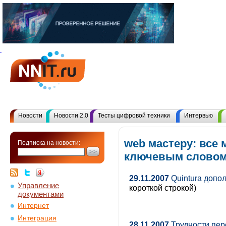
Новости
Новости 2.0
Тесты цифровой техники
Интервью
web мастеру: все 
Подписка на новости:
ключевым слово
29.11.2007
Quintura допо
Управление
короткой строкой)
документами
Интернет
Интеграция
28.11.2007
Трудности пер