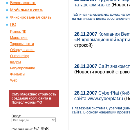
Безопасность
татарском языке
(Новост
Мобильная связь
Таблички на казанских домах напо
Фиксированная связь
на латиницу в целях восстановле
ПО
Рынок ПК
28.11.2007
Компания Bem
Маркетинг
«Информационной карты 
Торговые сети
строкой)
Оборудование
Outsourcing
Кадры
28.11.2007
Сайт знакомств
Регулирование
(Новости короткой строко
Финансы
Web
28.11.2007
CyberPlat (Ки
CMS Magazine: стоимость
сайта www.cyberplat.ru
(Н
создания корп. сайта в
Приволжском ФО
Платежная система CyberPlat (Ки
сайта. В основу концепции проект
Город:
57 958
Средняя цена: