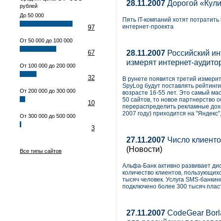
28.11.2007
Дорогой «Кул
рублей
До 50 000
Пять IT-компаний хотят потратит
интернет-проекта
97
От 50 000 до 100 000
28.11.2007
Российский ин
67
измерят интернет-аудито
От 100 000 до 200 000
32
В рунете появится третий измери
SpyLog будут поставлять рейтинги
От 200 000 до 300 000
возрасте 16-55 лет. Это самый ма
50 сайтов, то новое партнерство 
10
перераспределить рекламные дохо
2007 году) приходится на "Яндекс",
От 300 000 до 500 000
3
27.11.2007
Число клиенто
(Новости)
Все типы сайтов
Альфа-Банк активно развивает ди
количество клиентов, пользующихс
тысяч человек. Услуга SMS-банкин
подключено более 300 тысяч пласт
27.11.2007
CodeGear Borla