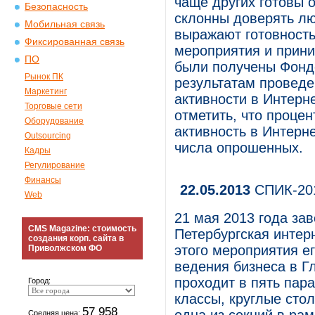
чаще других готовы 
Безопасность
склонны доверять лю
Мобильная связь
выражают готовност
Фиксированная связь
мероприятия и прини
ПО
были получены Фонд
Рынок ПК
результатам проведе
Маркетинг
активности в Интерн
Торговые сети
отметить, что процен
Оборудование
активность в Интерн
Outsourcing
числа опрошенных.
Кадры
Регулирование
Финансы
22.05.2013
СПИК-201
Web
21 мая 2013 года зав
CMS Magazine: стоимость
Петербургская интер
создания корп. сайта в
этого мероприятия е
Приволжском ФО
ведения бизнеса в Г
проходит в пять пар
Город:
классы, круглые стол
57 958
Средняя цена: