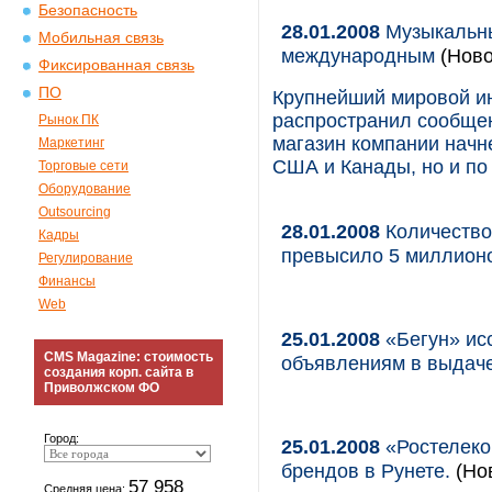
Безопасность
28.01.2008
Музыкальны
Мобильная связь
международным
(Ново
Фиксированная связь
ПО
Крупнейший мировой и
распространил сообщен
Рынок ПК
магазин компании начне
Маркетинг
США и Канады, но и по 
Торговые сети
Оборудование
Outsourcing
28.01.2008
Количество 
Кадры
превысило 5 миллионо
Регулирование
Финансы
Web
25.01.2008
«Бегун» ис
CMS Magazine: стоимость
объявлениям в выдач
создания корп. сайта в
Приволжском ФО
Город:
25.01.2008
«Ростелеко
брендов в Рунете.
(Но
57 958
Средняя цена: