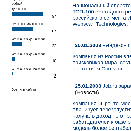
рублей
Национальный операто
До 50 000
ТОП-100 ежегодного р
97
российского сегмента 
Webscan Technologies.
От 50 000 до 100 000
67
От 100 000 до 200 000
25.01.2008
«Яндекс» п
32
От 200 000 до 300 000
Компания из России вп
10
поисковиков мира, со
агентством Comscore
От 300 000 до 500 000
3
25.01.2008
Job.ru зара
Все типы сайтов
(Новости)
Компания «Пронто-Моск
планирует перезапустит
получать доход не от р
работодателей к базе р
модель более рентабел