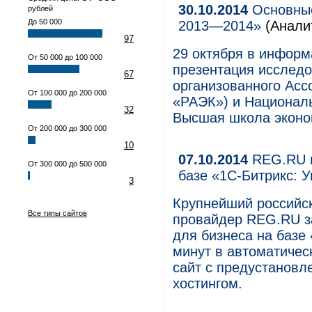
30.10.2014
Основные
рублей
До 50 000
2013—2014»
(Анали
97
29 октября в инфор
От 50 000 до 100 000
презентация исследо
67
организованного Асс
От 100 000 до 200 000
«РАЭК») и Национал
32
Высшая школа эконо
От 200 000 до 300 000
10
07.10.2014
REG.RU п
От 300 000 до 500 000
базе «1С-Битрикс: 
3
Крупнейший российск
Все типы сайтов
провайдер REG.RU з
для бизнеса на базе 
минут в автоматичес
сайт с предустановл
хостингом.