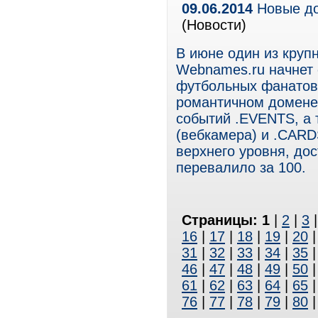
09.06.2014
Новые до
(Новости)
В июне один из круп
Webnames.ru начнет 
футбольных фанатов
романтичном домене
событий .EVENTS, а
(вебкамера) и .CARD
верхнего уровня, до
перевалило за 100.
Страницы:
1
|
2
|
3
16
|
17
|
18
|
19
|
20
31
|
32
|
33
|
34
|
35
46
|
47
|
48
|
49
|
50
61
|
62
|
63
|
64
|
65
76
|
77
|
78
|
79
|
80