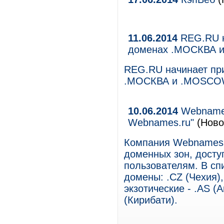
11.06.2014
REG.RU н
доменах .МОСКВА 
REG.RU начинает пр
.МОСКВА и .MOSC
10.06.2014
Webnames.
Webnames.ru"
(Ново
Компания Webnames.
доменных зон, досту
пользователям. В сп
домены: .CZ (Чехия), 
экзотические - .AS (
(Кирибати).