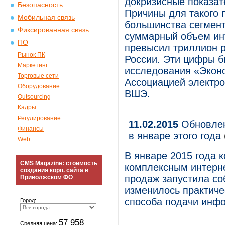
докризисные показат
Безопасность
Причины для такого 
Мобильная связь
большинства сегмент
Фиксированная связь
суммарный объем инт
ПО
превысил триллион р
Рынок ПК
России. Эти цифры б
Маркетинг
исследования «Эконо
Торговые сети
Ассоциацией электр
Оборудование
ВШЭ.
Outsourcing
Кадры
Регулирование
11.02.2015
Обновлен
Финансы
в январе этого года
Web
В январе 2015 года 
CMS Magazine: стоимость
комплексным интерн
создания корп. сайта в
продаж запустила со
Приволжском ФО
изменилось практиче
способа подачи инф
Город:
57 958
Средняя цена: