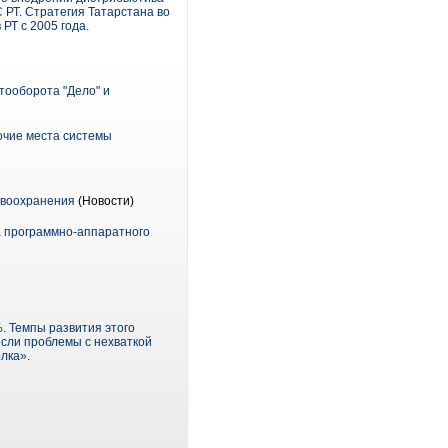
 РТ. Стратегия Татарстана во
РТ с 2005 года.
ооборота "Дело" и
очие места системы
авоохранения
(Новости)
а программно-аппаратного
. Темпы развития этого
если проблемы с нехваткой
лка».