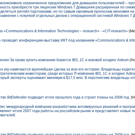
 эксклюзивное ограниченное предложение для домашних пользователей – пр
можность приобрести три лицензии Windows 7 Домашняя расширенная по сниж
ределяться ритейл партнерами, но по самым скромным прогнозам экономия на
сравнении с покупкой отдельных дисков с операционной системой Windows 7
«Communications & Information Technologies – research» - «СIT-research»
(Ме
 проводит конференцию-выставку ИКТ под названием «Communications & Infor
тегию/ За право купить компанию борются IBS, 1С и игровой холдинг Astrum
(Но
 игр намечается крупнейшая сделка за всю его историю. Владельцы издателя
ратегическим инвесторам, среди которых IT-компании IBS, 1С и холдинг Astru
торый эксперты оценивают минимум в $17,5 млн. В перспективе владельцы г
во BitDefender подводит итоги прошлого года и строит планы на 2008 год.
(Н
nder, международной компании-разработчика антивирусных решений и програ
вляет итоги 2007 года работы на российском рынке и представляет новые л
ователей.
во BitDefender подводит итоги прошлого года и строит планы на 2008 год.
(Н