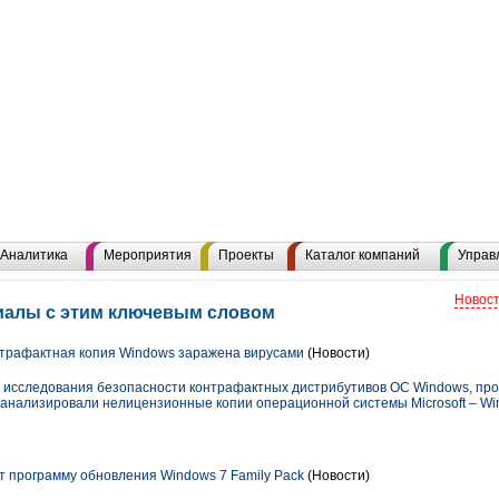
Аналитика
Мероприятия
Проекты
Каталог компаний
Управ
Новост
ериалы с этим ключевым словом
трафактная копия Windows заражена вирусами
(Новости)
ы исследования безопасности контрафактных дистрибутивов ОС Windows, про
оанализировали нелицензионные копии операционной системы Microsoft – Win
ет программу обновления Windows 7 Family Pack
(Новости)