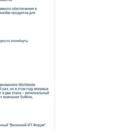
ммного обеспечения в
инейки продуктов для
росто погибнуть.
евнованиях Worldwide
 раз, но в этом году впервые
т в два этапа – региональный
 компания Softline,
нный "Весенний ИТ-Форум".