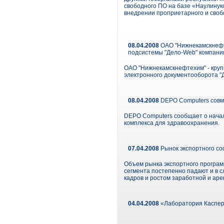
свободного ПО на базе «Наулинук
внедрении проприетарного и свобо
08.04.2008
ОАО "Нижнекамскнефте
подсистемы "Дело-Web" компан
ОАО "Нижнекамскнефтехим" - кру
электронного документооборота "
08.04.2008
DEPO Computers совм
DEPO Computers сообщает о начал
комплекса для здравоохранения.
07.04.2008
Рынок экспортного со
Объем рынка экспортного программ
сегмента постепенно падают и в с
кадров и ростом заработной и арен
04.04.2008
«Лаборатория Касперс