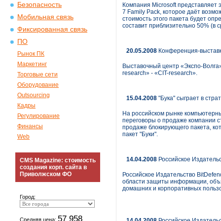
Безопасность
Компания Microsoft представляет
7 Family Pack, которое даёт воз
Мобильная связь
стоимость этого пакета будет оп
составит приблизительно 50% (в 
Фиксированная связь
ПО
20.05.2008
Конференция-выставка 
Рынок ПК
Маркетинг
Выставочный центр «Экспо-Волга»
research» - «СIT-research».
Торговые сети
Оборудование
Outsourcing
15.04.2008
"Бука" сыграет в стра
Кадры
На российском рынке компьютерных
Регулирование
переговоры о продаже компании ст
Финансы
продаже блокирующего пакета, ко
пакет "Буки".
Web
14.04.2008
Российское Издательст
CMS Magazine: стоимость
создания корп. сайта в
Приволжском ФО
Российское Издательство BitDefe
области защиты информации, объя
домашних и корпоративных польз
Город:
57 958
Средняя цена:
14.04.2008
Российское Издательст