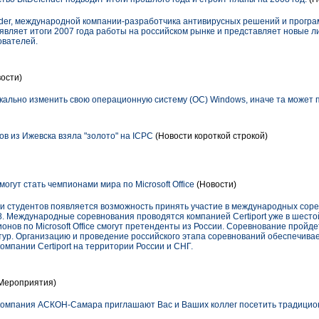
nder, международной компании-разработчика антивирусных решений и програ
вляет итоги 2007 года работы на российском рынке и представляет новые л
ователей.
ости)
кально изменить свою операционную систему (ОС) Windows, иначе та может п
в из Ижевска взяла "золото" на ICPC
(Новости короткой строкой)
огут стать чемпионами мира по Microsoft Office
(Новости)
 и студентов появляется возможность принять участие в международных сор
2008. Международные соревнования проводятся компанией Certiport уже в шестой
онов по Microsoft Office смогут претенденты из России. Соревнование пройде
ур. Организацию и проведение российского этапа соревнований обеспечивает
компании Certiport на территории России и СНГ.
Мероприятия)
компания АСКОН-Самара приглашают Вас и Ваших коллег посетить традицио