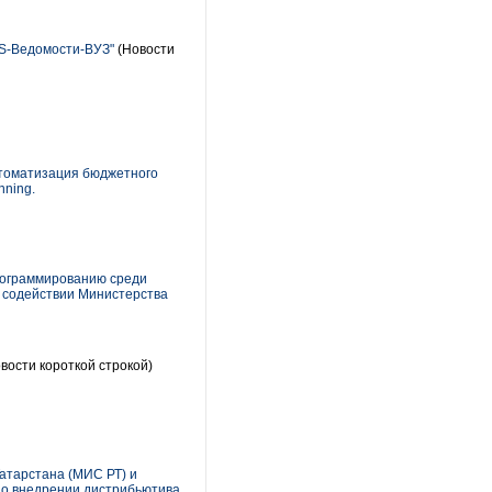
GS-Ведомости-ВУЗ"
(Новости
автоматизация бюджетного
nning.
программированию среди
и содействии Министерства
вости короткой строкой)
атарстана (МИС РТ) и
с о внедрении дистрибьютива