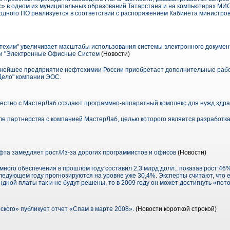
с» в одном из муниципальных образований Татарстана и на компьютерах МИС
дного ПО реализуется в соответствии с распоряжением Кабинета министров 
хим" увеличивает масштабы использования системы электронного документ
ии "Электронные Офисные Систем
(Новости)
пнейшее предприятие нефтехимии России приобретает дополнительные раб
Дело" компании ЭОС.
естно с МастерЛаб создают программно-аппаратный комплекс для нужд здр
е партнерства с компанией МастерЛаб, целью которого является разработк
фта замедляет рост/Из-за дорогих программистов и офисов
(Новости)
ного обеспечения в прошлом году составил 2,3 млрд долл., показав рост 46%
ледующем году прогнозируются на уровне уже 30,4%. Эксперты считают, что 
дной платы так и не будут решены, то в 2009 году он может достигнуть «пото
кого» публикует отчет «Спам в марте 2008».
(Новости короткой строкой)