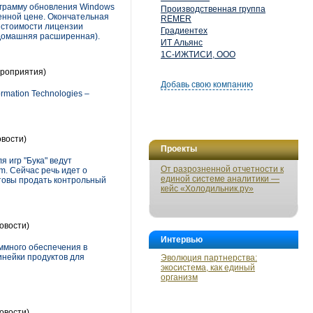
ограмму обновления Windows
Производственная группа
енной цене. Окончательная
REMER
 стоимости лицензии
Градиентех
 Домашняя расширенная).
ИТ Альянс
1С-ИЖТИСИ, ООО
роприятия)
Добавь свою компанию
mation Technologies –
вости)
Проекты
 игр "Бука" ведут
От разрозненной отчетности к
m. Сейчас речь идет о
единой системе аналитики —
отовы продать контрольный
кейс «Холодильник.ру»
овости)
Интервью
ммного обеспечения в
инейки продуктов для
Эволюция партнерства:
экосистема, как единый
организм
овости)