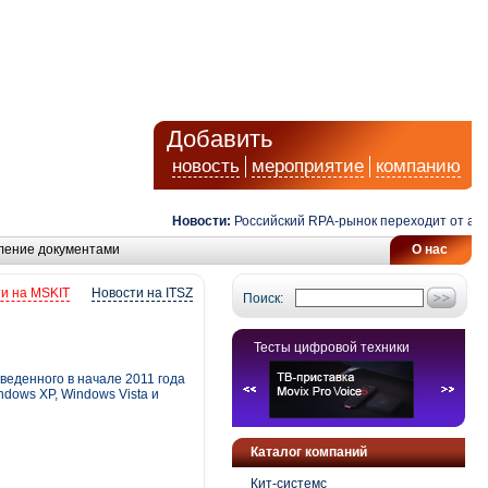
Добавить
новость
мероприятие
компанию
Новости:
Российский RPA-рынок переходит от автома
ление документами
О нас
и на MSKIT
Новости на ITSZ
Поиск:
Тесты цифровой техники
веденного в начале 2011 года
dows XP, Windows Vista и
Каталог компаний
Кит-системс