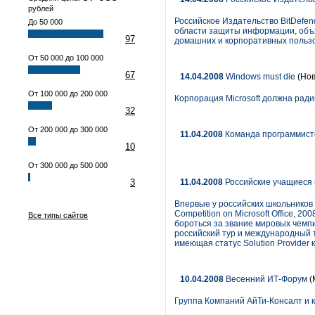
рублей
Российское Издательство BitDefe
До 50 000
области защиты информации, объя
97
домашних и корпоративных польз
От 50 000 до 100 000
67
14.04.2008
Windows must die
(Нов
От 100 000 до 200 000
Корпорация Microsoft должна ради
32
От 200 000 до 300 000
11.04.2008
Команда программисто
10
От 300 000 до 500 000
3
11.04.2008
Российские учащиеся м
Впервые у российских школьников
Competition on Microsoft Office, 
Все типы сайтов
бороться за звание мировых чемпи
российский тур и международный т
имеющая статус Solution Provider 
10.04.2008
Весенний ИТ-Форум
(
Группа Компаний АйТи-Консалт и 