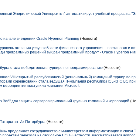
венный Энергетический Университет" автоматизирует учебный процесс на "
о начале внедрений Oracle Hyperion Planning
(Новости)
 уровень оказания услуг в области финансового управления – постановка и 
ди программных решений выбран программный продукт - Oracle Hyperion Pla
урга стала победителем в турнире по программированию
(Новости)
ошел VIII открытый республиканский (региональный) командный турнир по 
аторами соревнований стала ведущая IT-компания республики ICL-КПО ВС пр
м мероприятия выступила компания Microsoft.
р Веб" для защиты серверов приложений крупных компаний и корпораций
(Но
Татарстан. Из Петербурга
(Новости)
Инк» продолжает сотрудничество с министерством информатизации и связи Т
о проектам перехода на свободное ПО. В частности, рассматривается вопро