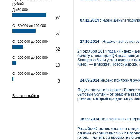
рублей
До 50 000
97
07.11.2014
Яндекс.Деньги подключ
От 50 000 до 100 000
67
27.10.2014
«Яндекс» запустил се
От 100 000 до 200 000
32
24 октября 2014 года «Яндекс» ан
билету с помощью QR-кода, минуя 
От 200 000 до 300 000
Smartpass были установлены в ки
Кино» — в Москве, Новосибирске, 
10
От 300 000 до 500 000
24.09.2014
Яндекс приложил руки
3
Яндекс запустил сервис «Яндекс.
бытовые услуги – от ремонта квар
Все типы сайтов
режиме, который продлится до кон
18.09.2014
Пользователь интерне
Российский рынок легального вид
одними из самых высоких в Европ
готовы платить за просмотр легал