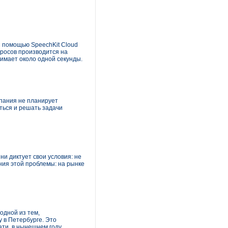
С помощью SpeechKit Cloud
просов производится на
нимает около одной секунды.
мпания не планирует
ться и решать задачи
и диктует свои условия: не
ния этой проблемы: на рынке
одной из тем,
у в Петербурге. Это
ати, в нынешнем году