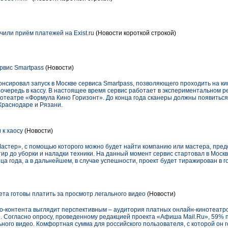
или приём платежей на Exist.ru
(Новости короткой строкой)
рвис Smartpass
(Новости)
онсировал запуск в Москве сервиса Smartpass, позволяющего проходить на к
очередь в кассу. В настоящее время сервис работает в экспериментальном 
нотеатре «Формула Кино Горизонт». До конца года сканеры должны появитьс
Краснодаре и Рязани.
 к хаосу
(Новости)
Мастер», с помощью которого можно будет найти компанию или мастера, пр
тир до уборки и наладки техники. На данный момент сервис стартовал в Москв
ца года, а в дальнейшем, в случае успешности, проект будет тиражирован в 
та готовы платить за просмотр легального видео
(Новости)
ео-контента выглядит перспективным – аудитория платных онлайн-кинотеатр
е. Согласно опросу, проведенному редакцией проекта «Афиша Mail.Ru», 59%
ьного видео. Комфортная сумма для российского пользователя, с которой он г