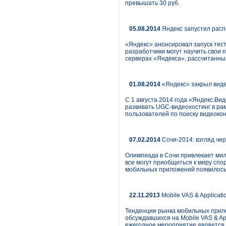
превышать 30 руб.
05.08.2014
Яндекс запустил расп
«Яндекс» анонсировал запуск тест
разработчики могут научить свои 
серверах «Яндекса», рассчитанных
01.08.2014
«Яндекс» закрыл виде
С 1 августа 2014 года «Яндекс.В
развивать UGC-видеохостинг в ра
пользователей по поиску видеокон
07.02.2014
Сочи-2014: взгляд че
Олимпиада в Сочи привлекает мил
все могут приобщиться к миру спо
мобильных приложений появилось
22.11.2013
Mobile VAS & Applicat
Тенденции рынка мобильных прило
обсуждавшихся на Mobile VAS & App
ежегодное мероприятие является 