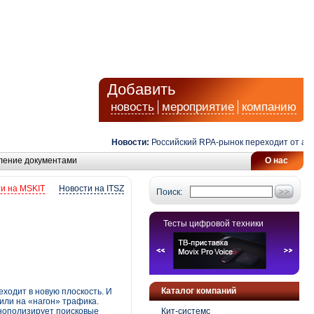
Добавить
новость
мероприятие
компанию
Новости:
Российский RPA-рынок переходит от автомат
ление документами
О нас
и на MSKIT
Новости на ITSZ
Поиск:
Тесты цифровой техники
Каталог компаний
ходит в новую плоскость. И
 или на «нагон» трафика.
онополизирует поисковые
Кит-системс