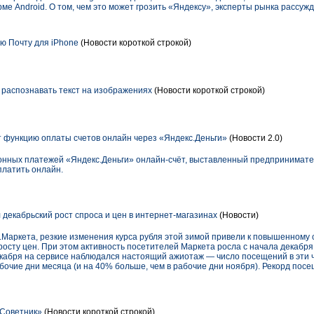
е Android. О том, чем это может грозить «Яндексу», эксперты рынка рассуж
ю Почту для iPhone
(Новости короткой строкой)
 распознавать текст на изображениях
(Новости короткой строкой)
 функцию оплаты счетов онлайн через «Яндекс.Деньги»
(Новости 2.0)
онных платежей «Яндекс.Деньги» онлайн-счёт, выставленный предпринимат
платить онлайн.
 декабрьский рост спроса и цен в интернет-магазинах
(Новости)
.Маркета, резкие изменения курса рубля этой зимой привели к повышенному 
росту цен. При этом активность посетителей Маркета росла с начала декаб
 декабря на сервисе наблюдался настоящий ажиотаж — число посещений в эти
абочие дни месяца (и на 40% больше, чем в рабочие дни ноября). Рекорд по
«Советник»
(Новости короткой строкой)