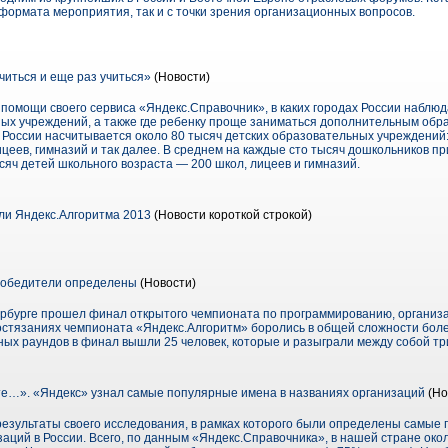
формата мероприятия, так и с точки зрения организационных вопросов.
учиться и еще раз учиться»
(Новости)
помощи своего сервиса «Яндекс.Справочник», в каких городах России наблю
ных учреждений, а также где ребенку проще заниматься дополнительным обра
 России насчитывается около 80 тысяч детских образовательных учреждений:
лицеев, гимназий и так далее. В среднем на каждые сто тысяч дошкольников пр
сяч детей школьного возраста — 200 школ, лицеев и гимназий.
и Яндекс.Алгоритма 2013
(Новости короткой строкой)
Победители определены
(Новости)
етербурге прошел финал открытого чемпионата по программированию, организ
состязаниях чемпионата «Яндекс.Алгоритм» боролись в общей сложности боле
ных раундов в финал вышли 25 человек, которые и разыграли между собой тр
те…». «Яндекс» узнал самые популярные имена в названиях организаций
(Но
езультаты своего исследования, в рамках которого были определены самые
аций в России. Всего, по данным «Яндекс.Справочника», в нашей стране окол