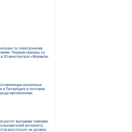
иносеанс по электронному
режиме. Первым сканеры со
я в 20 кинотеатрах «Формулы
едоставляющих различные
е и Петербурге в тестовом
города-миллионники.
ов растет высокими темпами,
 пользователей интернета
отов расстаться, не должна