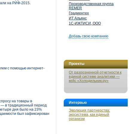
дали на РИФ-2015.
Производственная группа
REMER
Градиентех
ИТ Альянс
1С-ИЖТИСИ, ООО
Добавь свою компанию
Проекты
елем с помощью интернет-
От разрозненной отчетности к
единой системе аналитики —
кейс «Холодильник.ру»
спросу на товары в
Интервью
ря — в традиционный период
 четыре дня было на 23%
Эволюция партнерства:
сещаемости был зафиксирован
экосистема, как единый
организм