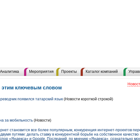
Аналитика
Мероприятия
Проекты
Каталог компаний
Управ
Новост
с этим ключевым словом
реводчик появился татарский язык
(Новости короткой строкой)
на за мобильность
(Новости)
ернет становится все более популярным, конкуренция интернет-проектов пере
 двумя путями: делать ставку в конкурентной борьбе на собственное качество
 спор «Яндекса» и Google. Последний, по мнению «Яндекса», сознательно м