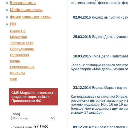
Безопасность
системы в смартфонах на платформ
Мобильная связь
Фиксированная связь
02.04.2015
Яндекс выпустил нову
ПО
Рынок ПК
25.03.2015
Яндекс.Диск научился
Маркетинг
Торговые сети
Оборудование
Outsourcing
10.03.2015
«Моё дело» запускает
Кадры
Теперь с помощью сервиса электр
Регулирование
бухгалтерии «Моё дело», можно о
Финансы
Web
23.12.2014
Яндекс.Маркет изучил
CMS Magazine: стоимость
Как показывает статистика Яндекс
создания корп. сайта в
российских интернет-магазинах и 
Приволжском ФО
покупки подарков. Но с 16 по 19
больше, чем в среднем в другие р
в среду, 17 декабря.
Город:
57 958
09.12.2014
У Яндекса появился 
Средняя цена: