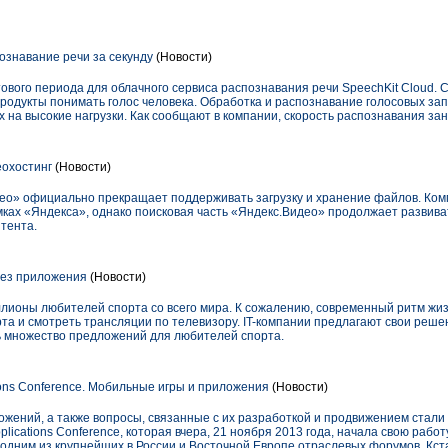
ознавание речи за секунду
(Новости)
ового периода для облачного сервиса распознавания речи SpeechKit Cloud. 
продукты понимать голос человека. Обработка и распознавание голосовых за
 на высокие нагрузки. Как сообщают в компании, скорость распознавания за
охостинг
(Новости)
идео» официально прекращает поддерживать загрузку и хранение файлов. Ко
мках «Яндекса», однако поисковая часть «Яндекс.Видео» продолжает развива
тента.
рез приложения
(Новости)
лионы любителей спорта со всего мира. К сожалению, современный ритм жизн
рта и смотреть трансляции по телевизору. IT-компании предлагают свои реше
 множество предложений для любителей спорта.
ions Conference. Мобильные игры и приложения
(Новости)
жений, а также вопросы, связанные с их разработкой и продвижением стали 
lications Conference, которая вчера, 21 ноября 2013 года, начала свою работ
одним из крупнейших в России и Восточной Европе отраслевых форумов. Кст