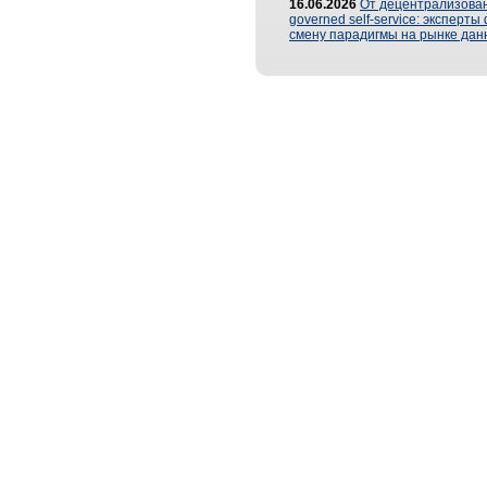
16.06.2026
От децентрализован
governed self-service: эксперт
смену парадигмы на рынке дан