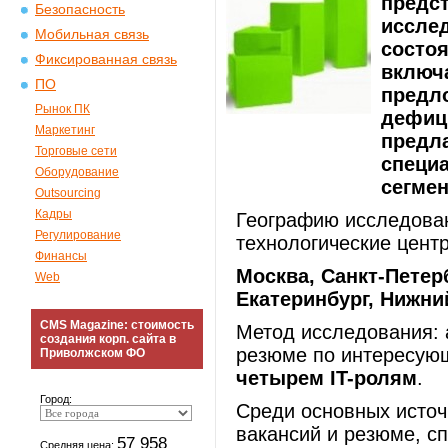
предст
Безопасность
исслед
Мобильная связь
состоя
Фиксированная связь
включ
ПО
предло
Рынок ПК
дефици
Маркетинг
предла
Торговые сети
специа
Оборудование
сегмен
Outsourcing
Кадры
Географию исследован
Регулирование
технологические цент
Финансы
Москва, Санкт-Петер
Web
Екатеринбург, Нижни
CMS Magazine: стоимость
Метод исследования: 
создания корп. сайта в
резюме по интересую
Приволжском ФО
четырем IT-ролям
.
Город:
Среди основных источ
вакансий и резюме, с
57 958
Средняя цена: