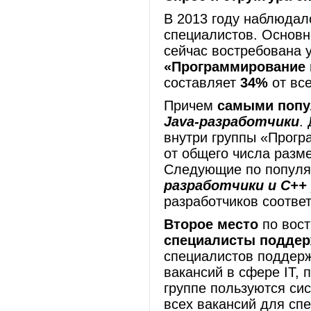
В 2013 году наблюдал
специалистов. Основн
сейчас востребована 
«Программирование 
составляет
34%
от вс
Причем
самыми поп
Java-разработчики
.
внутри группы «Прогр
от общего числа разм
Следующие по популя
разработчики и C++
разработчиков соотве
Второе место
по вост
специалисты поддер
специалистов поддер
вакансий в сфере IT,
группе пользуются си
всех вакансий для сп