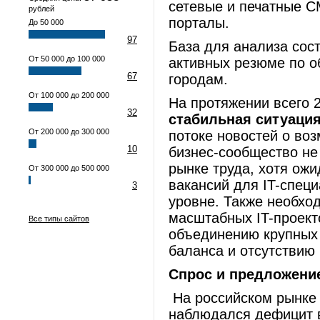
сетевые и печатные 
рублей
порталы.
До 50 000
97
База для анализа сос
От 50 000 до 100 000
активных резюме по о
67
городам.
От 100 000 до 200 000
На протяжении всего 
32
стабильная ситуаци
От 200 000 до 300 000
потоке новостей о воз
10
бизнес-сообщество не
рынке труда, хотя ож
От 300 000 до 500 000
вакансий для IT-спец
3
уровне. Также необход
масштабных IT-проект
Все типы сайтов
объединению крупных 
баланса и отсутствию
Спрос и предложени
На российском рынке т
наблюдался дефицит 