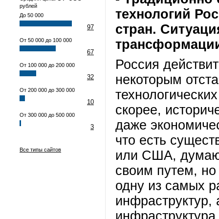
рублей
технологий Рос
До 50 000
стран. Ситуац
97
От 50 000 до 100 000
трансформации
67
Россия действит
От 100 000 до 200 000
некоторым отста
32
От 200 000 до 300 000
технологических
10
скорее, историч
От 300 000 до 500 000
даже экономичес
3
что есть сущест
Все типы сайтов
или США, думаю,
своим путем, но
одну из самых 
инфраструктур, 
инфраструктура 