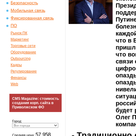
Безопасность
Прези
Мобильная связь
подде
Фиксированная связь
Путине
болезн
ПО
каждой
Рынок ПК
что в
Маркетинг
Торговые сети
пришла
Оборудование
что во
Outsourcing
связи 
Кадры
цифро
Регулирование
опазды
Финансы
опазд
Web
нивели
ситуа
CMS Magazine: стоимость
россий
создания корп. сайта в
Приволжском ФО
будет 
Олег П
Город:
компан
- Традиционно 
57 958
Средняя цена: