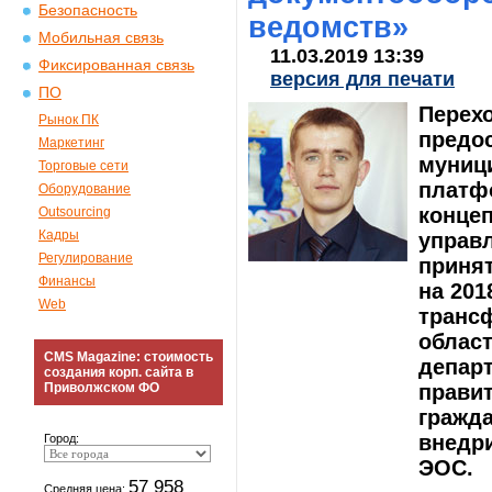
Безопасность
ведомств»
Мобильная связь
11.03.2019 13:39
Фиксированная связь
версия для печати
ПО
Перех
Рынок ПК
предо
Маркетинг
муниц
Торговые сети
платф
Оборудование
конце
Outsourcing
Кадры
управл
Регулирование
принят
Финансы
на 201
Web
транс
област
CMS Magazine: стоимость
департ
создания корп. сайта в
Приволжском ФО
прави
гражда
внедр
Город:
ЭОС.
57 958
Средняя цена: