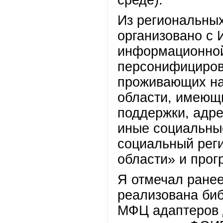
среде).
Из региональны
организовано с 
информационной
персонифициров
проживающих на
области, имеющ
поддержки, адр
иные социальные
социальный рег
области» и про
Я отмечал ране
реализована би
МФЦ адаптеров 