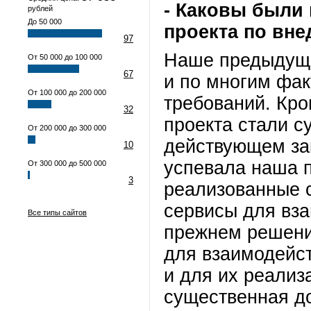
- Каковы были
рублей
До 50 000
проекта по вн
97
Наше предыдуща
От 50 000 до 100 000
67
и по многим фак
От 100 000 до 200 000
требований. Кро
32
проекта стали с
От 200 000 до 300 000
действующем зак
10
успевала наша п
От 300 000 до 500 000
3
реализованные 
сервисы для вз
Все типы сайтов
прежнем решени
для взаимодейс
и для их реализ
существенная д