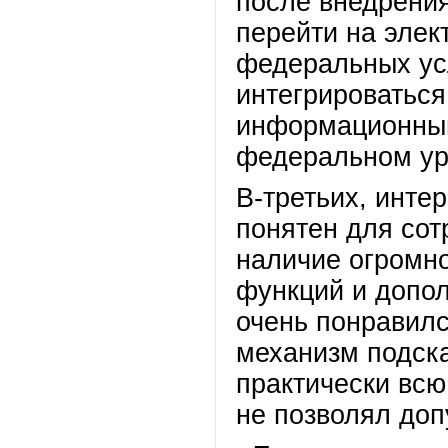
после внедрения
перейти на элек
федеральных ус
интегрироваться
информационным
федеральном уро
В-третьих, инте
понятен для со
наличие огромно
функций и допол
очень понравил
механизм подска
практически всю
не позволял доп