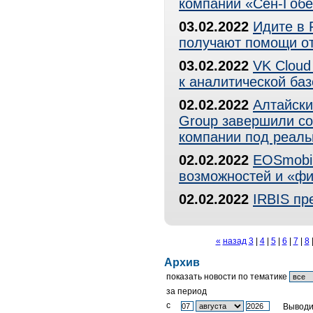
компании «Сен-Гобе
03.02.2022
Идите в 
получают помощи от
03.02.2022
VK Cloud
к аналитической баз
02.02.2022
Алтайски
Group завершили со
компании под реаль
02.02.2022
EOSmobil
возможностей и «ф
02.02.2022
IRBIS пр
«
назад
3
|
4
|
5
|
6
|
7
|
8
Архив
показать новости по тематике
за период
c
Выводи