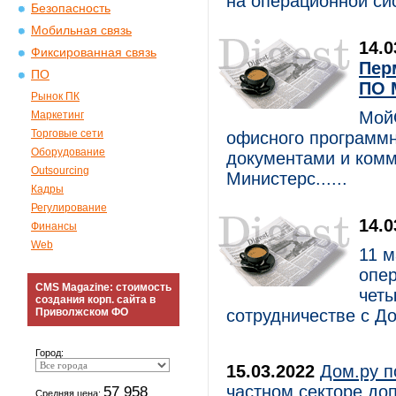
на операционной сис
Безопасность
Мобильная связь
14.
Фиксированная связь
Пер
ПО
ПО 
Рынок ПК
Мой
Маркетинг
Торговые сети
офисного программн
Оборудование
документами и комм
Outsourcing
Министерс......
Кадры
Регулирование
14.
Финансы
Web
11 м
опер
CMS Magazine: стоимость
чет
создания корп. сайта в
Приволжском ФО
сотрудничестве с До
Город:
15.03.2022
Дом.ру п
частном секторе до
57 958
Средняя цена: