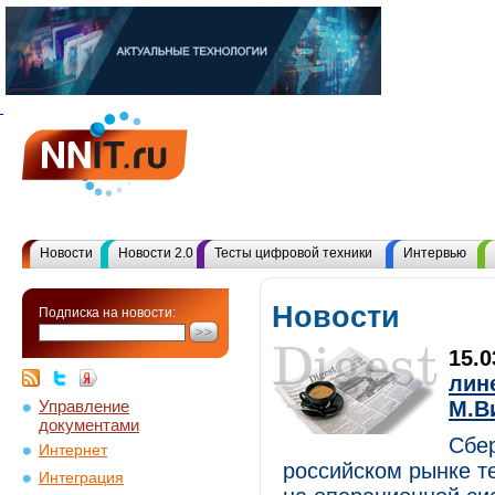
Новости
Новости 2.0
Тесты цифровой техники
Интервью
Новости
Подписка на новости:
15.
лин
Управление
М.В
документами
Сбе
Интернет
российском рынке т
Интеграция