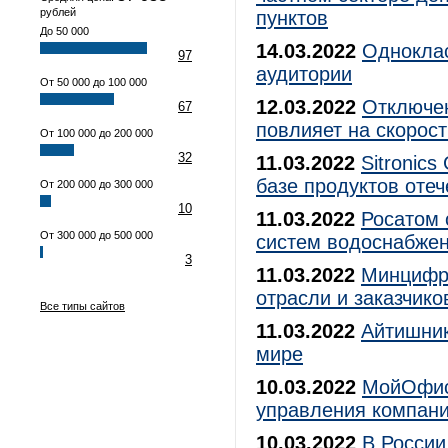
рублей
пунктов
До 50 000
14.03.2022
Одноклас
97
аудитории
От 50 000 до 100 000
12.03.2022
Отключен
67
повлияет на скорост
От 100 000 до 200 000
32
11.03.2022
Sitronic
базе продуктов оте
От 200 000 до 300 000
10
11.03.2022
Росатом 
От 300 000 до 500 000
систем водоснабже
3
11.03.2022
Минцифр
отрасли и заказчико
Все типы сайтов
11.03.2022
Айтишник
мире
10.03.2022
МойОфис 
управления компан
10.03.2022
В России