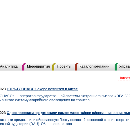
Аналитика
Мероприятия
Проекты
Каталог компаний
Управ
Новост
2023
«ЭРА-ГЛОНАСС» скоро появится в Китае
ОНАСС» — оператор государственной системы экстренного вызова «ЭРА-
 в Китае систему аварийного оповещения на транспо......
2023
Одноклассники представили самое масштабное обновление социально
ассники представили обновленную Ленту новостей, основной сервис соцсети
вной аудитории (DAU). Обновление стало ......