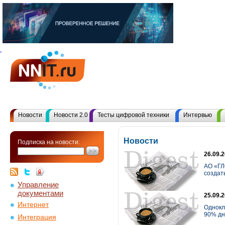
Новости
Новости 2.0
Тесты цифровой техники
Интервью
Новости
Подписка на новости:
26.09.
АО «ГЛ
создать
Управление
документами
25.09.
Интернет
Однокл
90% дне
Интеграция