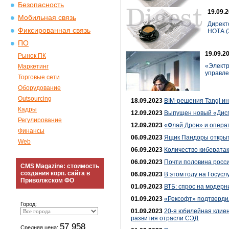
Безопасность
19.09.
Мобильная связь
Директ
Фиксированная связь
НОТА (Х
ПО
19.09.2
Рынок ПК
«Электр
Маркетинг
управле
Торговые сети
Оборудование
Outsourcing
18.09.2023
BIM-решения Tangl и
Кадры
12.09.2023
Выпущен новый «Дисп
Регулирование
12.09.2023
«Флай Дрон» и опера
Финансы
06.09.2023
Ящик Пандоры открыт:
Web
06.09.2023
Количество кибератак
06.09.2023
Почти половина росс
CMS Magazine: стоимость
создания корп. сайта в
06.09.2023
В этом году на Госусл
Приволжском ФО
01.09.2023
ВТБ: спрос на модерн
01.09.2023
«Рексофт» подтверди
Город:
01.09.2023
20-я юбилейная клие
развития отрасли СЭД
57 958
Средняя цена: