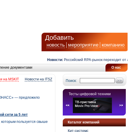
Добавить
новость
мероприятие
компанию
Новости:
Российский RPA-рынок переходит от автом
ление документами
О нас
и на MSKIT
Новости на ITSZ
Поиск:
Тесты цифровой техники
ГЛОНАСС» — предложило
й сети за 5 лет
, которым пользуется свыше
Каталог компаний
Кит-системс