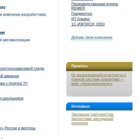
Производственная группа
оду
REMER
Градиентех
и компании-разработчика
ИТ Альянс
1С-ИЖТИСИ, ООО
ние
Добавь свою компанию
я автоматизации
Проекты
портонезависимой среде
От разрозненной отчетности к
ой авиации
единой системе аналитики —
ки с Android TV
кейс «Холодильник.ру»
и школьников
Интервью
Эволюция партнерства:
экосистема, как единый
организм
» России и векторы