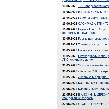
документооборота, МФЦ и автома
16.06.2023
ЭОС представил нову
16.06.2023
В Хакасии обсудили о
16.06.2023
Регионы могут получ
16.06.2023
ОАО «РЖД», ВТБ и Т1 
16.06.2023
Герман Греф: Искусст
экономику и государство
30.05.2023
Рост клиентского пор
30.05.2023
Триколор запустил н
30.05.2023
Не выстояла ни одна 
30.05.2023
Руководители и спец
АИС «Архивное дело»
30.05.2023
ЭОС рассказал башки
30.05.2023
«Базальт СПО» награ
30.05.2023
«Нетрика Медицина» 
24.05.2023
Юбилейный «Весенний
23.05.2023
ЮMoney выпустили пл
22.05.2023
В АИС «МФЦ ДЕЛО» Ря
стандартные вопросы
22.05.2023
Студенты РТУ МИРЭА 