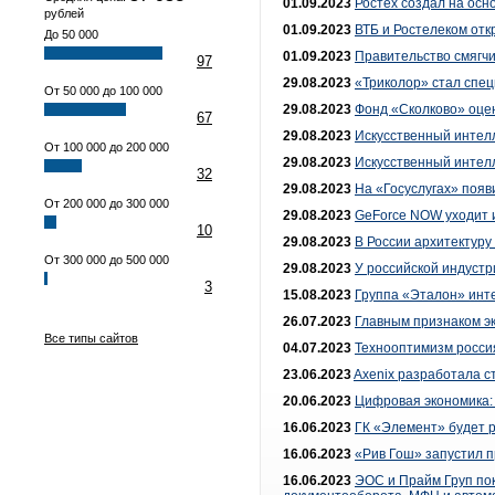
01.09.2023
Ростех создал на ос
рублей
01.09.2023
ВТБ и Ростелеком отк
До 50 000
01.09.2023
Правительство смягчи
97
29.08.2023
«Триколор» стал спе
От 50 000 до 100 000
29.08.2023
Фонд «Сколково» оцен
67
29.08.2023
Искусственный интел
От 100 000 до 200 000
29.08.2023
Искусственный интелл
32
29.08.2023
На «Госуслугах» появ
От 200 000 до 300 000
29.08.2023
GeForce NOW уходит 
10
29.08.2023
В России архитектуру
От 300 000 до 500 000
29.08.2023
У российской индустр
3
15.08.2023
Группа «Эталон» инт
26.07.2023
Главным признаком эк
Все типы сайтов
04.07.2023
Технооптимизм росси
23.06.2023
Axenix разработала 
20.06.2023
Цифровая экономика:
16.06.2023
ГК «Элемент» будет р
16.06.2023
«Рив Гош» запустил 
16.06.2023
ЭОС и Прайм Груп по