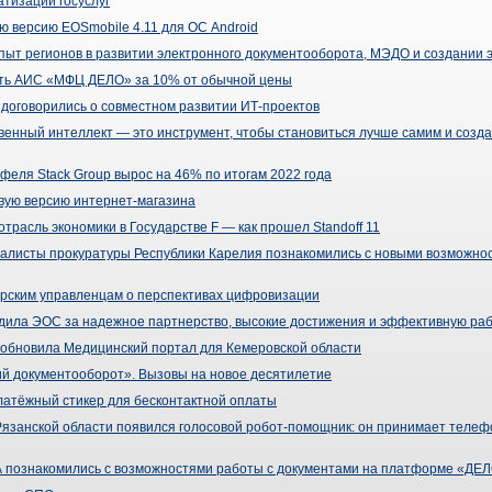
тизации госуслуг
ю версию EOSmobile 4.11 для ОС Android
пыт регионов в развитии электронного документооборота, МЭДО и создании 
ить АИС «МФЦ ДЕЛО» за 10% от обычной цены
договорились о совместном развитии ИТ-проектов
венный интеллект — это инструмент, чтобы становиться лучше самим и созд
тфеля Stack Group вырос на 46% по итогам 2022 года
овую версию интернет-магазина
отрасль экономики в Государстве F — как прошел Standoff 11
иалисты прокуратуры Республики Карелия познакомились с новыми возможн
рским управленцам о перспективах цифровизации
дила ЭОС за надежное партнерство, высокие достижения и эффективную ра
обновила Медицинский портал для Кемеровской области
 документооборот». Вызовы на новое десятилетие
атёжный стикер для бесконтактной оплаты
занской области появился голосовой робот-помощник: он принимает телефо
познакомились с возможностями работы с документами на платформе «ДЕ