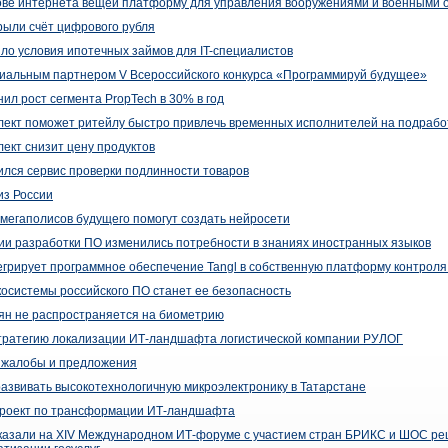
нове интернета вещей платформу для управления вооружениями и военными 
рыли счёт цифрового рубля
ло условия ипотечных займов для IT-специалистов
циальным партнером V Всероссийского конкурса «Программируй будущее»
ил рост сегмента PropTech в 30% в год
лект поможет ритейлу быстро привлечь временных исполнителей на подрабо
ект снизит цену продуктов
ился сервис проверки подлинности товаров
из России
 мегаполисов будущего помогут создать нейросети
ии разработки ПО изменились потребности в знаниях иностранных языков
егрирует программное обеспечение Tangl в собственную платформу контроля
осистемы российского ПО станет ее безопасность
ян не распространяется на биометрию
стратегию локализации ИТ-ландшафта логистической компании РУЛОГ
 жалобы и предложения
азвивать высокотехнологичную микроэлектронику в Татарстане
проект по трансформации ИТ-ландшафта
казали на XIV Международном ИТ-форуме с участием стран БРИКС и ШОС ре