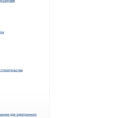
объектами
тку
 строительства
шения для электронного