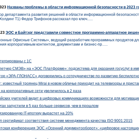
2023
Названы проблемы в области информационной безопасности в 2023 г
ор департамента развития решений в области информационной безопасност
олдинг Т1) Федор Трифонов рассказал про ключ......
023
ЭОС и Байтэрг представили совместное программно-аппаратное реше
онные Офисные Системы», ведущий разработчик программных продуктов дл
ния корпоративным контентом, документами и бизнес-пр......
нтегрированы с 1С
етчер СМЭВ» на «ЭОС Платформе»: подсистема для оказания госуслуг в им
тор «ЭРА-ГЛОНАСС» договорились о сотрудничестве по развитию беспилотн
 известный троянец Mirai в новом обличье приходит на телевизоры и пристав
 на корпоративные сети увеличилось в 2 раза
ийских учителей видит в цифровых коммуникациях возможности для мотиваци
угах запустили в 5 раз больше сервисов, чем в прошлом
изированную IT-ипотеку вырастет на 20%
л сертификат соответствия системе менеджмента качества ISO 9001:2015
нтская конференция ЭОС «Осенний документооборот»: «цифровое настоящее