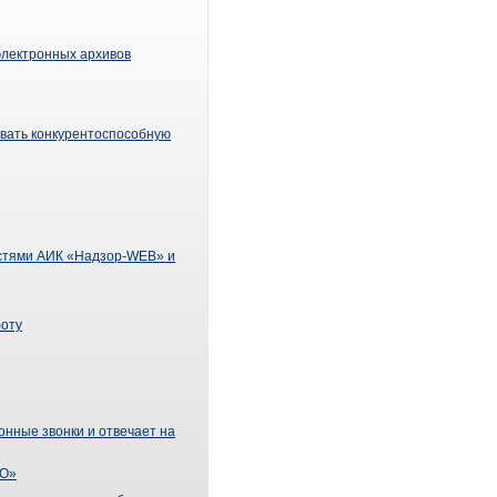
электронных архивов
авать конкурентоспособную
остями АИК «Надзор-WEB» и
боту
нные звонки и отвечает на
ЛО»