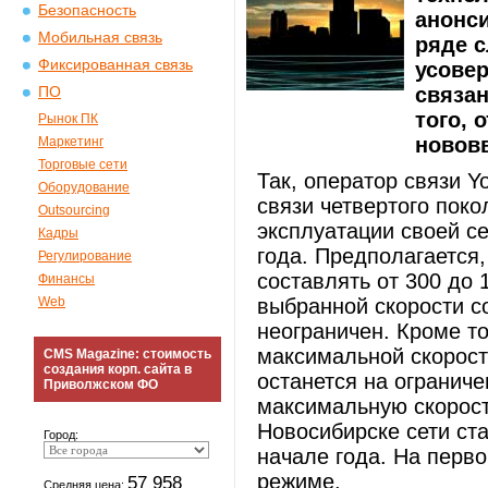
Безопасность
анонс
Мобильная связь
ряде с
Фиксированная связь
усове
связан
ПО
того, 
Рынок ПК
новов
Маркетинг
Торговые сети
Так, оператор связи Y
Оборудование
связи четвертого пок
Outsourcing
эксплуатации своей се
Кадры
года. Предполагается,
Регулирование
составлять от 300 до 
Финансы
Web
выбранной скорости 
неограничен. Кроме то
максимальной скорост
CMS Magazine: стоимость
создания корп. сайта в
останется на огранич
Приволжском ФО
максимальную скорость
Новосибирске сети ст
Город:
начале года. На перво
режиме.
57 958
Средняя цена: