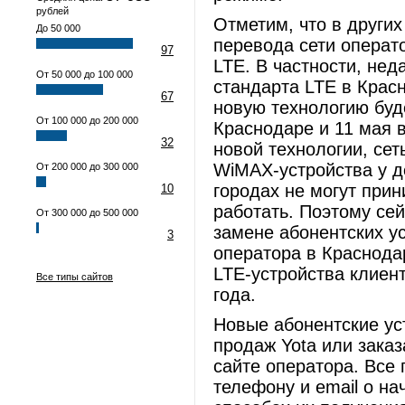
рублей
Отметим, что в других
До 50 000
перевода сети операт
97
LTE. В частности, нед
От 50 000 до 100 000
стандарта LTE в Красн
67
новую технологию буд
От 100 000 до 200 000
Краснодаре и 11 мая в
32
новой технологии, се
WiMAX-устройства у д
От 200 000 до 300 000
городах не могут прин
10
работать. Поэтому сей
От 300 000 до 500 000
замене абонентских у
3
оператора в Краснода
LTE-устройства клиен
Все типы сайтов
года.
Новые абонентские ус
продаж Yota или заказ
сайте оператора. Все
телефону и email о н