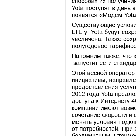
способах их получени
Yota поступят в день 
появятся «Модем Yota
Существующие услови
LTE у Yota будут сохр
увеличена. Также сохр
полугодовое тарифно
Напомним также, что к
запустит сети стандар
Этой весной оператор
инициативы, направле
предоставления услуги
2012 года Yota предл
доступа к Интернету 
компании имеют возмо
сочетание скорости и 
менять условия подкл
от потребностей. При 
безлимитным. Стоимос