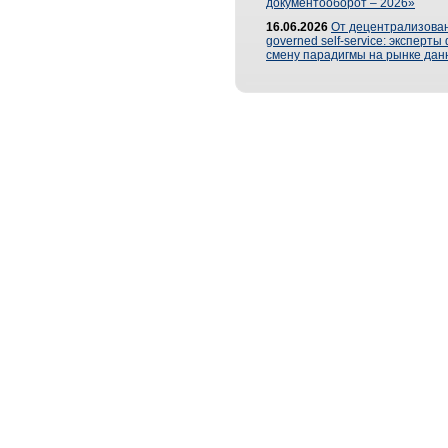
документооборот – 2026»
16.06.2026
От децентрализован
governed self-service: эксперт
смену парадигмы на рынке дан