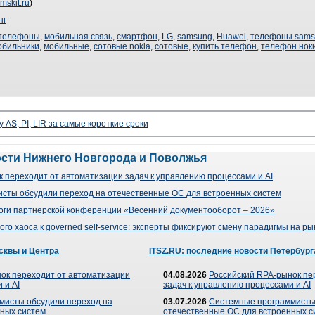
mskit.ru
)
нг
 телефоны
,
мобильная связь
,
смартфон
,
LG
,
samsung
,
Huawei
,
телефоны sams
обильники
,
мобильные
,
сотовые nokia
,
сотовые
,
купить телефон
,
телефон нок
 AS, PI, LIR за самые короткие сроки
ости Нижнего Новгорода и Поволжья
 переходит от автоматизации задач к управлению процессами и AI
сты обсудили переход на отечественные ОС для встроенных систем
оги партнерской конференции «Весенний документооборот – 2026»
го хаоса к governed self-service: эксперты фиксируют смену парадигмы на р
сквы и Центра
ITSZ.RU: последние новости Петербург
ок переходит от автоматизации
04.08.2026
Российский RPA-рынок пе
 и AI
задач к управлению процессами и AI
мисты обсудили переход на
03.07.2026
Системные программисты
ных систем
отечественные ОС для встроенных с