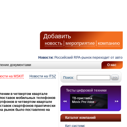
Добавить
новость
мероприятие
компанию
Новости:
Российский RPA-рынок переходит от автоматиза
ление документами
О нас
ости на MSKIT
Новости на ITSZ
Поиск:
Тесты цифровой техники
лении в четвертом квартале
ок поставок мобильных телефонов
ртфонов в четвертом квартале
оставок смартфонов практически
на рынок было поставлено на
Каталог компаний
Кит-системс