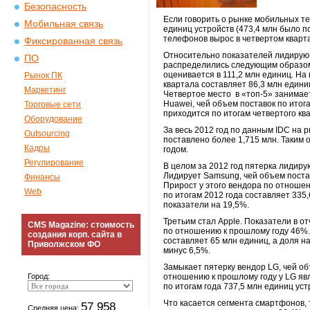
Безопасность
Если говорить о рынке мобильных те
Мобильная связь
единиц устройств (473,4 млн было п
телефонов вырос в четвертом кварта
Фиксированная связь
Относительно показателей лидирующ
ПО
распределились следующим образом:
оценивается в 111,2 млн единиц. На
Рынок ПК
квартала составляет 86,3 млн единиц
Маркетинг
Четвертое место в «топ-5» занимает
Huawei, чей объем поставок по итог
Торговые сети
приходится по итогам четвертого кв
Оборудование
За весь 2012 год по данным IDC на 
Outsourcing
поставлено более 1,715 млн. Таким
Кадры
годом.
Регулирование
В целом за 2012 год пятерка лидир
Лидирует Samsung, чей объем постав
Финансы
Прирост у этого вендора по отношен
Web
по итогам 2012 года составляет 335
показатели на 19,5%.
Третьим стал Apple. Показатели в о
CMS Magazine: стоимость
по отношению к прошлому году 46%. 
создания корп. сайта в
составляет 65 млн единиц, а доля н
Приволжском ФО
минус 6,5%.
Замыкает пятерку вендор LG, чей об
Город:
отношению к прошлому году у LG яв
по итогам года 737,5 млн единиц ус
Что касается сегмента смартфонов, 
57 958
Средняя цена: