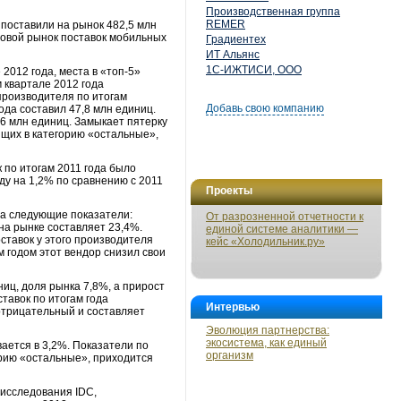
Производственная группа
REMER
 поставили на рынок 482,5 млн
ировой рынок поставок мобильных
Градиентех
ИТ Альянс
1С-ИЖТИСИ, ООО
012 года, места в «топ-5»
 квартале 2012 года
 производителя по итогам
Добавь свою компанию
ода составил 47,8 млн единиц.
,6 млн единиц. Замыкает пятерку
ящих в категорию «остальные»,
 по итогам 2011 года было
ду на 1,2% по сравнению с 2011
Проекты
ла следующие показатели:
От разрозненной отчетности к
на рынке составляет 23,4%.
единой системе аналитики —
ставок у этого производителя
кейс «Холодильник.ру»
м годом этот вендор снизил свои
ниц, доля рынка 7,8%, а прирост
тавок по итогам года
Интервью
 отрицательный и составляет
Эволюция партнерства:
экосистема, как единый
вается в 3,2%. Показатели по
организм
орию «остальные», приходится
 исследования IDC,