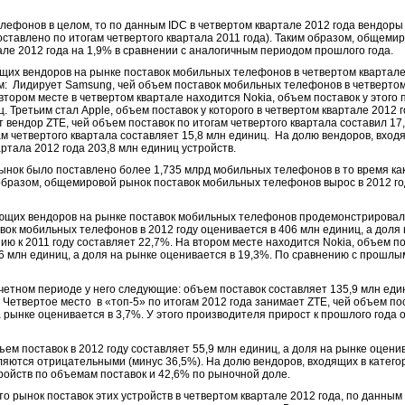
лефонов в целом, то по данным IDC в четвертом квартале 2012 года вендоры
оставлено по итогам четвертого квартала 2011 года). Таким образом, общем
ле 2012 года на 1,9% в сравнении с аналогичным периодом прошлого года.
их вендоров на рынке поставок мобильных телефонов в четвертом квартале 2
 Лидирует Samsung, чей объем поставок мобильных телефонов в четвертом
 втором месте в четвертом квартале находится Nokia, объем поставок у этого
. Третьим стал Apple, объем поставок у которого в четвертом квартале 2012 г
 вендор ZTE, чей объем поставок по итогам четвертого квартала составил 17
ам четвертого квартала составляет 15,8 млн единиц. На долю вендоров, вход
артала 2012 года 203,8 млн единиц устройств.
рынок было поставлено более 1,735 млрд мобильных телефонов в то время как
 образом, общемировой рынок поставок мобильных телефонов вырос в 2012 го
ующих вендоров на рынке поставок мобильных телефонов продемонстрирова
ок мобильных телефонов в 2012 году оценивается в 406 млн единиц, а доля 
ию к 2011 году составляет 22,7%. На втором месте находится Nokia, объем по
,6 млн единиц, а доля на рынке оценивается в 19,3%. По сравнению с прошлы
тчетном периоде у него следующие: объем поставок составляет 135,9 млн еди
Четвертое место в «топ-5» по итогам 2012 года занимает ZTE, чей объем пос
а рынке оценивается в 3,7%. У этого производителя прирост к прошлого года
ъем поставок в 2012 году составляет 55,9 млн единиц, а доля на рынке оцени
ляются отрицательными (минус 36,5%). На долю вендоров, входящих в катег
тройств по объемам поставок и 42,6% по рыночной доле.
то рынок поставок этих устройств в четвертом квартале 2012 года, по данным