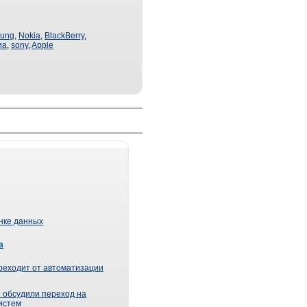
ung
,
Nokia
,
BlackBerrу
,
иа
,
sony
,
Apple
ынке данных
а
реходит от автоматизации
 обсудили переход на
истем