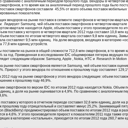
о сравнению с аналогичным периодом прошлого года. Вендоры в четвертом к
смартфонов, в то время как за аналогичный период прошлого года было поста
оставок смартфонов составили 45,5% от всего объема поставок мобильных 
рированных показателем.
х вендоров на рынке поставок в сегменте смартфонов в четвертом квартале 
 Лидирует Samsung, чей объем поставок смартфонов в четвертом квартале 2
ертом квартале находится Apple, объем поставок у этого производителя по ит
бъем поставок у которого в четвертом квартале 2012 года составил 10,8 млн 
объем поставок по итогам четвертого квартала составил 9,8 млн единиц. Замы
тала составляет 9,5 млн единиц. На долю вендоров, входящих в категорию «о
а 77,8 млн единиц устройств.
ы поставили на рынок в общей сложности 712,6 млн смартфонов, в то время к
,1% за год. Приведенная в исследовании IDC общемировая пятерка ведущих п
ядит следующим образом: Samsung, Apple , Nokia, HTC и Research In Motion (
на рынке поставок смартфонов является Samsung, чей объем поставок оценив
,3%. Прирост у этого вендора по отношению к прошлому году составляет 129,1
в 2012 году на рынке смартфонов у этого вендора следующие: объем поставок
ошению к прошлому году 46,9%.
ории смартфонов по версии IDC по итогам 2012 года находится Nokia. Объем п
 единиц, а доля на рынке оценивается в 4,9%. По сравнению с аналогичным п
4,6%.
 поставок у которого в отчетном периоде составил 32,6 млн единиц, доля на 
к прошлому году отрицательный и составляет минус 25,2%. Занимающий пяту
on (BlackBerry) продемонстрировал объем поставок по итогам 2012 года в раз
ется в 4,6%. У этого производителя прирост к показателям 2011 года также о
дящих в категорию «остальные», приходится по итогам 2012 года 260,7 млн 