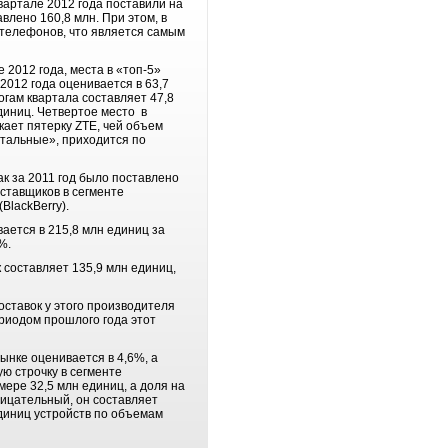
вартале 2012 года поставили на
влено 160,8 млн. При этом, в
телефонов, что является самым
2012 года, места в «топ-5»
012 года оценивается в 63,7
огам квартала составляет 47,8
единиц. Четвертое место в
кает пятерку ZTE, чей объем
стальные», приходится по
ак за 2011 год было поставлено
оставщиков в сегменте
BlackBerry).
ается в 215,8 млн единиц за
%.
 составляет 135,9 млн единиц,
оставок у этого производителя
ериодом прошлого года этот
рынке оценивается в 4,6%, а
ю строчку в сегменте
мере 32,5 млн единиц, а доля на
трицательный, он составляет
единиц устройств по объемам