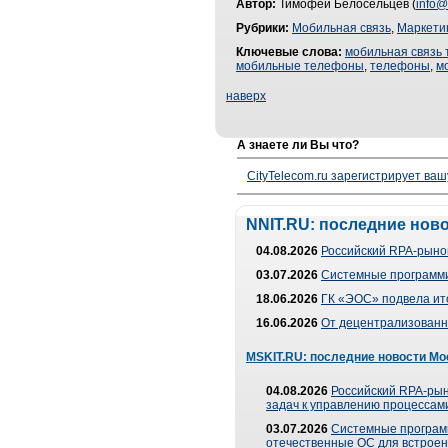
Автор:
Тимофей Белосельцев (
info@
Рубрики:
Мобильная связь
,
Маркети
Ключевые слова:
мобильная связь
мобильные телефоны
,
телефоны
,
м
наверх
А знаете ли Вы что?
CityTelecom.ru зарегистрирует вашу
NNIT.RU: последние нов
04.08.2026
Российский RPA-рынок
03.07.2026
Системные программи
18.06.2026
ГК «ЭОС» подвела ит
16.06.2026
От децентрализованно
MSKIT.RU: последние новости Мо
04.08.2026
Российский RPA-рын
задач к управлению процессами
03.07.2026
Системные програм
отечественные ОС для встроен