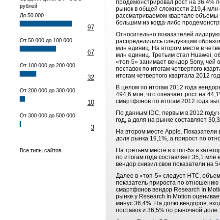
продемонстрировал рост на 36,4% п
рублей
рынок в общей сложности 219,4 млн 
До 50 000
рассматриваемом квартале объемы п
большим из когда-либо продемонст
97
Относительно показателей лидирующи
От 50 000 до 100 000
распределились следующим образом:
млн единиц. На втором месте в четв
67
млн единиц. Третьим стал Huawei, о
«топ-5» занимает вендор Sony, чей 
От 100 000 до 200 000
поставок по итогам четвертого квар
итогам четвертого квартала 2012 год
32
В целом по итогам 2012 года вендор
От 200 000 до 300 000
494,6 млн, что означает рост на 44
смартфонов по итогам 2012 года выгл
10
По данным IDC, первым в 2012 году 
От 300 000 до 500 000
год, а доля на рынке составляет 30
3
На втором месте Apple. Показатели 
доля рынка 19,1%, а прирост по отн
На третьем месте в «топ-5» в катег
Все типы сайтов
по итогам года составляет 35,1 млн
вендор снизил свои показатели на 5
Далее в «топ-5» следует HTC, объем
показатель прироста по отношению 
смартфонов вендор Research In Moti
рынке у Research In Motion оценива
минус 36,4%. На долю вендоров, вхо
поставок и 36,5% по рыночной доле.