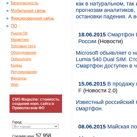
Безопасность
как в натуральном, так
прогнозам аналитиков, 
Мобильная связь
остановки падения. А в
Фиксированная связь
ПО
Рынок ПК
18.06.2015
Смартфон L
Маркетинг
России
(Новости)
Торговые сети
Microsoft объявляет о 
Оборудование
Lumia 540 Dual SIM. Ст
Outsourcing
Смартфон доступен в ч
Кадры
Регулирование
Финансы
15.06.2015
В продажу 
Web
F
(Новости 2.0)
CMS Magazine: стоимость
Известный российский 
создания корп. сайта в
смартфон.
Приволжском ФО
Город:
08.06.2015
Майская по
57 958
Средняя цена: