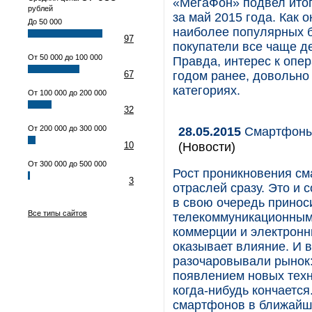
«МегаФон» подвел итог
рублей
за май 2015 года. Как 
До 50 000
наиболее популярных б
97
покупатели все чаще д
От 50 000 до 100 000
Правда, интерес к опе
67
годом ранее, довольно 
категориях.
От 100 000 до 200 000
32
От 200 000 до 300 000
28.05.2015
Смартфоны:
(Новости)
10
От 300 000 до 500 000
Рост проникновения см
3
отраслей сразу. Это и 
в свою очередь прино
Все типы сайтов
телекоммуникационным 
коммерции и электрон
оказывает влияние. И 
разочаровывали рынок:
появлением новых техн
когда-нибудь кончается
смартфонов в ближайш