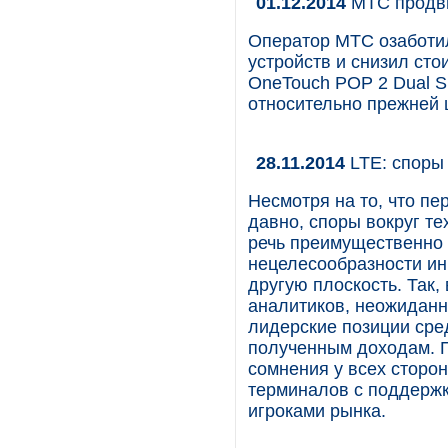
01.12.2014
МТС продви
Оператор МТС озаботи
устройств и снизил сто
OneTouch POP 2 Dual Si
относительно прежней 
28.11.2014
LTE: споры 
Несмотря на то, что п
давно, споры вокруг те
речь преимущественно 
нецелесообразности ин
другую плоскость. Так,
аналитиков, неожидан
лидерские позиции сре
полученным доходам. П
сомнения у всех сторон
терминалов с поддержк
игроками рынка.