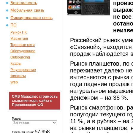
произо
Безопасность
выраже
Мобильная связь
не все
Фиксированная связь
остано
ПО
неизве
Рынок ПК
Маркетинг
Российский рынок умн
Торговые сети
«Связной», находится
Оборудование
продаж наблюдается в
Outsourcing
Рынок планшетов, по 
Кадры
переживает далеко не
Регулирование
Финансы
вытесняются с рынка 
Web
года падение продаж 
натуральном выражени
CMS Magazine: стоимость
денежном – на 36 %.
создания корп. сайта в
Приволжском ФО
Рынок смартфонов, ра
полугодии текущего го
Город:
11 %, а в рублях – на 
на рынке планшетов, 
57 958
Средняя цена: