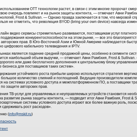
спользованием OTT технологии растет, в связи с этим многие пророчат смер
в свою очередь повлияет и на рынок защиты контента, — отмечает Авни Рамбх
логий, Frost & Sullivan. — Однако правда заключается в том, что мировой сп
льзя не отметить, что революция BYOD (bring your own device) навсегда изме
нлайн видео сервисы стремительно развиваются, поставщикам услуг платног
поддержания конкурентоспособности на этом рынке, — все это благоприятств
ы авторских прав. В Юго-Восточной Азии и Южной Америке наблюдается быст
но цифрового кабельного телевидения и IPTV.
ынках является падение средней продажной цены, особенно в сегменте сист
дится наибольший объем выручки, — отмечает Авни Рамбхия, Frost & Sullivan
едорогого или даже бесплатного дополнения к центральному блоку управлени
 бизнеса для поставщиков таких систем».
держания устойчивого роста прибыли широко используется стратегия вертик
о большое количество слияний и поглощений. Ведущие производители компл
я на системах условного доступа и межплатформенном ПО, а поставщики тр
 по защите авторских прав.
ения ТВ-услуг для управляемых и неуправляемых устройств становится нео
на развитие рынка защиты контента, — подводит итог Авни Рамбхия, Frost & 
ескарточные системы условного доступа играют все более важную роль, поск
 сдерживать рост расходов».
нко (
info@mskit.ru
)
пасность
тент