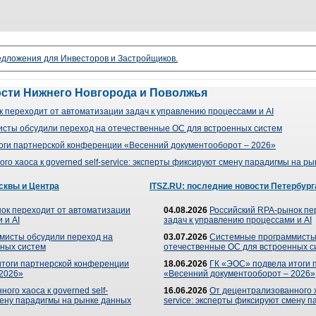
редложения для Инвесторов и Застройщиков.
ости Нижнего Новгорода и Поволжья
 переходит от автоматизации задач к управлению процессами и AI
сты обсудили переход на отечественные ОС для встроенных систем
оги партнерской конференции «Весенний документооборот – 2026»
го хаоса к governed self-service: эксперты фиксируют смену парадигмы на р
сквы и Центра
ITSZ.RU: последние новости Петербург
ок переходит от автоматизации
04.08.2026
Российский RPA-рынок пе
 и AI
задач к управлению процессами и AI
мисты обсудили переход на
03.07.2026
Системные программисты
ных систем
отечественные ОС для встроенных с
итоги партнерской конференции
18.06.2026
ГК «ЭОС» подвела итоги 
 2026»
«Весенний документооборот – 2026»
ого хаоса к governed self-
16.06.2026
От децентрализованного ха
мену парадигмы на рынке данных
service: эксперты фиксируют смену 