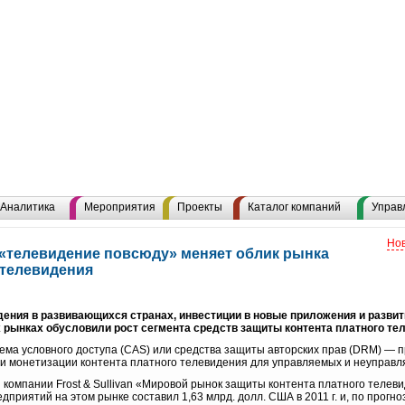
Аналитика
Мероприятия
Проекты
Каталог компаний
Управ
Нов
ия «телевидение повсюду» меняет облик рынка
 телевидения
ения в развивающихся странах, инвестиции в новые приложения и разви
 рынках обусловили рост сегмента средств защиты контента платного те
ема условного доступа (CAS) или средства защиты авторских прав (DRM) — 
 и монетизации контента платного телевидения для управляемых и неуправл
компании Frost & Sullivan «Мировой рынок защиты контента платного телевид
едприятий на этом рынке составил 1,63 млрд. долл. США в 2011 г. и, по прогно