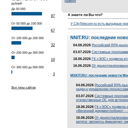
наверх
рублей
До 50 000
А знаете ли Вы что?
97
От 50 000 до 100 000
У CityTelecom.ru есть выгодные п
67
NNIT.RU: последние нов
От 100 000 до 200 000
32
04.08.2026
Российский RPA-рынок
03.07.2026
Системные программи
От 200 000 до 300 000
18.06.2026
ГК «ЭОС» подвела ит
10
16.06.2026
От децентрализованно
От 300 000 до 500 000
3
MSKIT.RU: последние новости Мо
04.08.2026
Российский RPA-рын
Все типы сайтов
задач к управлению процессами
03.07.2026
Системные програм
отечественные ОС для встроен
18.06.2026
ГК «ЭОС» подвела 
«Весенний документооборот –
16.06.2026
От децентрализованн
service: эксперты фиксируют с