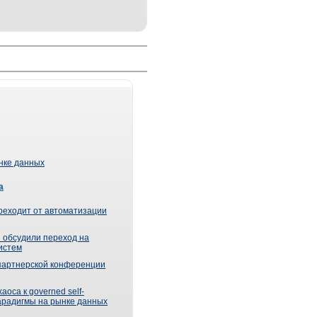
ынке данных
а
реходит от автоматизации
 обсудили переход на
истем
партнерской конференции
оса к governed self-
парадигмы на рынке данных