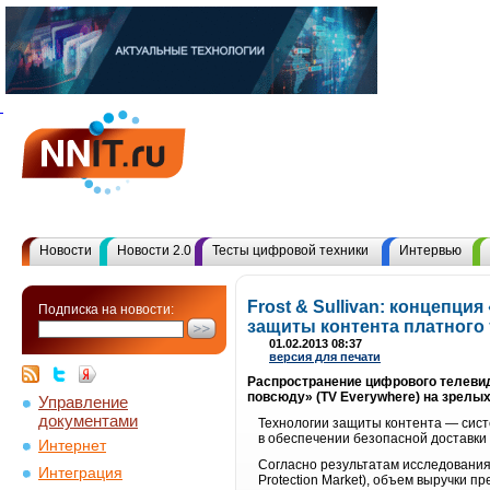
Новости
Новости 2.0
Тесты цифровой техники
Интервью
Frost & Sullivan: концепц
Подписка на новости:
защиты контента платного
01.02.2013 08:37
версия для печати
Распространение цифрового телевид
повсюду» (TV Everywhere) на зрелых
Управление
документами
Технологии защиты контента — сист
в обеспечении безопасной доставки
Интернет
Согласно результатам исследования 
Интеграция
Protection Market), объем выручки пр