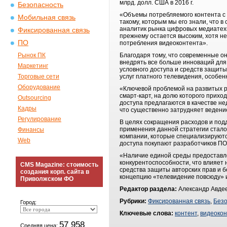
млрд. долл. США в 2016 г.
Безопасность
«Объемы потребляемого контента с и
Мобильная связь
такому, которым мы его знали, что 
аналитик рынка цифровых медиатехно
Фиксированная связь
прежнему остается высоким, хотя не
ПО
потребления видеоконтента».
Рынок ПК
Благодаря тому, что современные о
внедрять все больше инноваций для 
Маркетинг
условного доступа и средств защит
Торговые сети
услуг платного телевидения, особен
Оборудование
«Ключевой проблемой на развитых р
смарт-карт, на долю которого прихо
Outsourcing
доступа предлагаются в качестве н
Кадры
что существенно затрудняет ведение
Регулирование
В целях сокращения расходов и под
применения данной стратегии стал
Финансы
компании, которые специализируютс
Web
доступа покупают разработчиков ПО
«Наличие единой среды предоставл
конкурентоспособности, что влияет 
CMS Magazine: стоимость
средства защиты авторских прав и б
создания корп. сайта в
концепцию «телевидение повсюду» и
Приволжском ФО
Редактор раздела:
Александр Авдее
Рубрики:
Фиксированная связь
,
Безо
Город:
Ключевые слова:
контент
,
видеокон
57 958
Средняя цена: