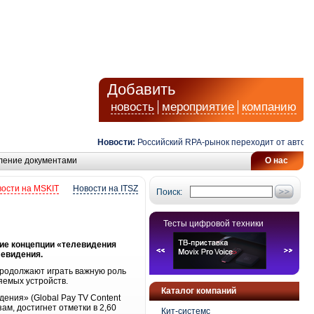
Добавить
новость
мероприятие
компанию
Новости:
Российский RPA-рынок переходит от автомати
ление документами
О нас
ости на MSKIT
Новости на ITSZ
Поиск:
Тесты цифровой техники
тие концепции «телевидения
левидения.
продолжают играть важную роль
яемых устройств.
Каталог компаний
ения» (Global Pay TV Content
зам, достигнет отметки в 2,60
Кит-системс