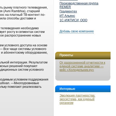
Производственная группа
REMER
ть рынку платного телевидения,
ия (Avni Rambhia), старший
Градиентех
рос на платный ТВ-контент по-
ИТ Альянс
нила способы доставки и
1С-ИЖТИСИ, ООО
о телевидения необходимо
Добавь свою компанию
ует росту в сегментах систем
рое распространение новых
ем условного доступа на основе
. — Все чаще системы условного
я и абонентскому оборудованию,
Проекты
альной интеграции. Результатом
От разрозненной отчетности к
ексных решений покупают
единой системе аналитики —
адиционных систем условного
кейс «Холодильник.ру»
бходимым условием поддержания
Sullivan. —Многоуровневые
ольку помогают реализовать
Интервью
Эволюция партнерства:
экосистема, как единый
организм