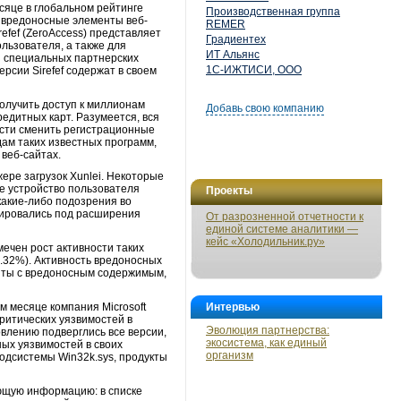
есяце в глобальном рейтинге
Производственная группа
 вредоносные элементы веб-
REMER
refef (ZeroAccess) представляет
Градиентех
льзователя, а также для
ИТ Альянс
з специальных партнерских
1С-ИЖТИСИ, ООО
рсии Sirefef содержат в своем
олучить доступ к миллионам
Добавь свою компанию
редитных карт. Разумеется, вся
сти сменить регистрационные
дам таких известных программ,
 веб-сайтах.
ере загрузок Xunlei. Некоторые
е устройство пользователя
Проекты
акие-либо подозрения во
кировались под расширения
От разрозненной отчетности к
единой системе аналитики —
кейс «Холодильник.ру»
мечен рост активности таких
(1.32%). Активность вредоносных
айты с вредоносным содержимым,
м месяце компания Microsoft
Интервью
ритических уязвимостей в
Эволюция партнерства:
овлению подверглись все версии,
экосистема, как единый
ных уязвимостей в своих
организм
подсистемы Win32k.sys, продукты
ующую информацию: в списке