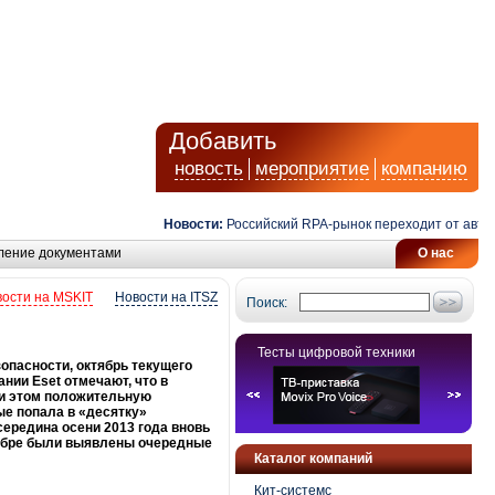
Добавить
новость
мероприятие
компанию
Новости:
Российский RPA-рынок переходит от автомати
ление документами
О нас
ости на MSKIT
Новости на ITSZ
Поиск:
Тесты цифровой техники
опасности, октябрь текущего
нии Eset отмечают, что в
ри этом положительную
е попала в «десятку»
середина осени 2013 года вновь
ябре были выявлены очередные
Каталог компаний
Кит-системс