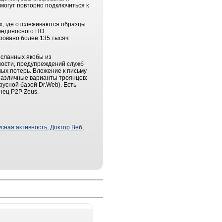
могут повторно подключиться к
х, где отслеживаются образцы
вредоносного ПО
ировано более 135 тысяч
исланных якобы из
ности, предупреждений служб
ных потерь. Вложение к письму
различные варианты троянцев:
русной базой Dr.Web). Есть
нец P2P Zeus.
усная активность
,
Доктор Веб
,