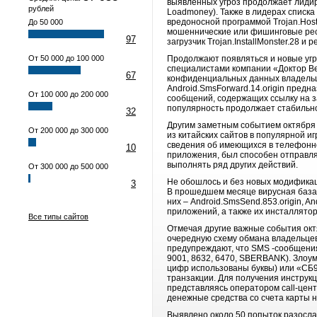
выявленных угроз продолжает лидир
рублей
Loadmoney). Также в лидерах списка
вредоносной программой Trojan.Hos
До 50 000
мошеннические или фишинговые ресу
97
загрузчик Trojan.InstallMonster.28 и 
От 50 000 до 100 000
Продолжают появляться и новые угр
специалистами компании «Доктор Ве
67
конфиденциальных данных владельцев
Android.SmsForward.14.origin пред
От 100 000 до 200 000
сообщений, содержащих ссылку на за
популярность продолжает стабильно 
32
Другим заметным событием октября 
От 200 000 до 300 000
из китайских сайтов в популярной и
сведения об имеющихся в телефонной
10
приложения, был способен отправля
выполнять ряд других действий.
От 300 000 до 500 000
Не обошлось и без новых модификац
3
В прошедшем месяце вирусная база 
них – Android.SmsSend.853.origin, A
приложений, а также их инсталлятор
Все типы сайтов
Отмечая другие важные события окт
очередную схему обмана владельцев
предупреждают, что SMS -сообщения
9001, 8632, 6470, SBERBANK). Злоу
цифр использованы буквы) или «СБ9
транзакции. Для получения инструк
представляясь оператором call-цент
денежные средства со счета карты н
Выявлено около 50 попыток разосла