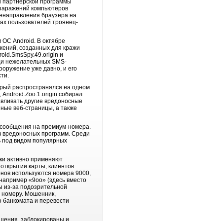
и партнерской программы
о заражений компьютеров
ренаправления браузера на
рах пользователей троянец-
ОС Android. В октябре
жений, созданных для кражи
oid.SmsSpy.49.origin и
ощи нежелательных SMS-
ооружение уже давно, и его
ти.
орый распространялся на одном
Android.Zoo.1.origin собирал
навливать другие вредоносные
ные веб-страницы, а также
-сообщения на премиум-номера.
в вредоносных программ. Среди
сь под видом популярных
ики активно применяют
открытии карты, клиентов
онов используются номера 9000,
например «9oo» (здесь вместо
ы из-за подозрительной
 номеру. Мошенник,
о банкомата и перевести
бщения, заблокированы и