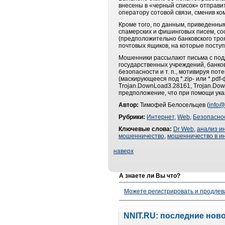
внесены в «черный список» отправи
оператору сотовой связи, сменив ко
Кроме того, по данным, приведенным
спамерских и фишинговых писем, со
(предположительно банковского троя
почтовых ящиков, на которые поступ
Мошенники рассылают письма с подд
государственных учреждений, банко
безопасности и т. п., мотивируя по
(маскирующееся под *.zip- или *.p
Trojan.DownLoad3.28161, Trojan.Down
предположение, что при помощи ука
Автор:
Тимофей Белосельцев (
info@
Рубрики:
Интернет
,
Web
,
Безопасно
Ключевые слова:
Dr Web
,
анализ и
мошенничество
,
мошенничество в и
наверх
А знаете ли Вы что?
Можете регистрировать и продлев
NNIT.RU: последние нов