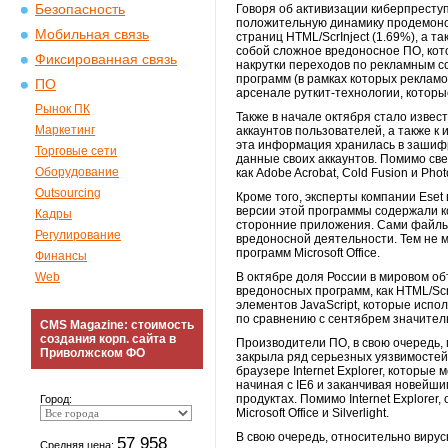
Безопасность
Говоря об активизации киберпреступ
положительную динамику продемонст
Мобильная связь
страниц HTML/ScrInject (1.69%), а т
собой сложное вредоносное ПО, кот
Фиксированная связь
накрутки переходов по рекламным с
программ (в рамках которых рекламо
ПО
арсенале руткит-технологии, которы
Рынок ПК
Также в начале октября стало изве
Маркетинг
аккаунтов пользователей, а также к
эта информация хранилась в зашиф
Торговые сети
данные своих аккаунтов. Помимо све
Оборудование
как Adobe Acrobat, Cold Fusion и P
Outsourcing
Кроме того, эксперты компании Eset
версии этой программы содержали к
Кадры
сторонние приложения. Сами файлы
Регулирование
вредоносной деятельности. Тем не 
программ Microsoft Office.
Финансы
Web
В октябре доля России в мировом об
вредоносных программ, как HTML/ScrI
элементов JavaScript, которые исп
по сравнению с сентябрем значитель
CMS Magazine: стоимость
создания корп. сайта в
Производители ПО, в свою очередь, 
Приволжском ФО
закрыла ряд серьезных уязвимостей
браузере Internet Explorer, которые
начиная с IE6 и заканчивая новейшим
продуктах. Помимо Internet Explore
Город:
Microsoft Office и Silverlight.
В свою очередь, относительно виру
57 958
Средняя цена: