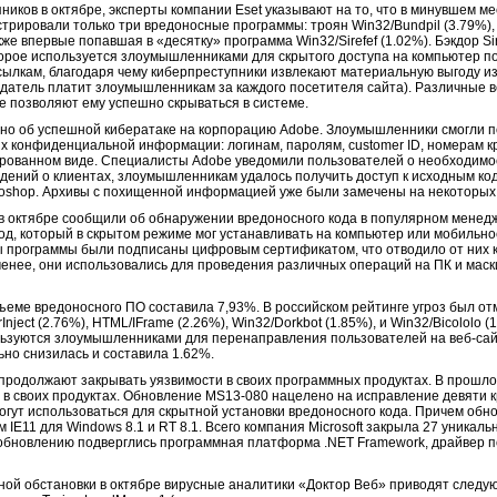
ников в октябре, эксперты компании Eset указывают на то, что в минувшем м
рировали только три вредоносные программы: троян Win32/Bundpil (3.79%),
акже впервые попавшая в «десятку» программа Win32/Sirefef (1.02%). Бэкдор Si
орое используется злоумышленниками для скрытого доступа на компьютер по
сылкам, благодаря чему киберпреступники извлекают материальную выгоду и
датель платит злоумышленникам за каждого посетителя сайта). Различные ве
е позволяют ему успешно скрываться в системе.
стно об успешной кибератаке на корпорацию Adobe. Злоумышленники смогли п
 их конфиденциальной информации: логинам, паролям, customer ID, номерам к
рованном виде. Специалисты Adobe уведомили пользователей о необходимо
дений о клиентах, злоумышленникам удалось получить доступ к исходным ко
hotoshop. Архивы с похищенной информацией уже были замечены на некоторых
 в октябре сообщили об обнаружении вредоносного кода в популярном менедж
од, который в скрытом режиме мог устанавливать на компьютер или мобильно
 программы были подписаны цифровым сертификатом, что отводило от них к
менее, они использовались для проведения различных операций на ПК и мас
ъеме вредоносного ПО составила 7,93%. В российском рейтинге угроз был от
nject (2.76%), HTML/IFrame (2.26%), Win32/Dorkbot (1.85%), и Win32/Bicololo 
ользуются злоумышленниками для перенаправления пользователей на веб-с
но снизилась и составила 1.62%.
продолжают закрывать уязвимости в своих программных продуктах. В прошло
 в своих продуктах. Обновление MS13-080 нацелено на исправление девяти к
 могут использоваться для скрытной установки вредоносного кода. Причем обн
 IE11 для Windows 8.1 и RT 8.1. Всего компания Microsoft закрыла 27 уникаль
r, обновлению подверглись программная платформа .NET Framework, драйвер 
сной обстановки в октябре вирусные аналитики «Доктор Веб» приводят след