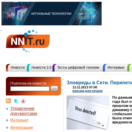
Новости
Новости 2.0
Тесты цифровой техники
Интервью
Зловреды в Сети. Перипет
Подписка на новости:
12.11.2013 07:00
версия для печати
По данным 
года был о
прошлом ме
Управление
динамику п
документами
глобальног
была отме
Интернет
вредоносн
Интеграция