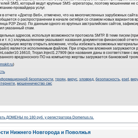
телей SMS, который ведут крупные SMS -агрегаторы, поэтому мошенники не с
мпанию-провайдера услуг.
 в отчете «Доктор Веб», отмечено, что на многочисленных зарубежных сайта
общается о распространении в начале октября со спамом новых вариантов 
нца P2P Zeus). По данным одного из крупных австралийских сайтов, зафикс
ил указанный спам.
ельных адресов, используя возможности протокола SMTP. В теме писем (пр
в и т. п.) злоумышленники указывают названия документов финансовой отчет
тенциальную жертву открыть вложение, чтобы избежать возможных материаль
df-файл) является исполняемым файлом. При открытии вложения загружаются 
Loader10.16610, Trojan.Inject1.27909 (все названия даны в соответствии с ви
занного вредоносного ПО на компьютер жертвы загружается банковский троя
mskit.ru
)
сть
нформационной безопасности
,
троян
,
вирус
,
зловред
,
безопасность
,
eset
,
вир
нтернете
,
мошенничество смс
ать ДОМЕНЫ по 180 руб. у регистратора Domenus.ru.
ости Нижнего Новгорода и Поволжья