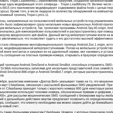
овать Trojan.LoadMoney.1 (приложение-загрузчик, созданное организаторам
 еще одна модификация этого зловреда - Trojan.LoadMoney.76. Велико числ
ts.6815 (это приложение модифицирует содержимое файла hosts с целью пе
рсы). Кроме того, в числе лидеров по количеству обнаружений на компьюте
рекламный троянец Trojan.Lyrics.11.
озы, направленные на пользователей мобильных устройств под управлением 
б» было зафиксировано сразу нескольких новых вредоносных Android-прило
 мобильных устройств. Так, троянские программы Android.Spy.40.origin, Andr
назначались для южнокорейских пользователей и распространялись при пом
грузку вредоносного apk-файла. Данный метод киберпреступники взяли на в
увеличиваться, что позволяет судить о его достаточно высокой эффективнос
стало обнаружение многофункционального троянца Android.Zoo.1.origin, кот
гре, модифицированной киберпреступниками. Попав на мобильное устройство, 
 книге контактах и загружал их на удаленный сервер, мог скачивать и уста
ть сообщения на платные премиум-номера, открывать в браузере определен
ий троянцев Android.SmsSend и Android.SmsBot, способных отправлять SMS
Dr.Web пополнилась записями для нескольких представителей этих семейст
ndroid.SmsSend.888.origin и Android.SmsBot.7.origin, которые распространяли
ов.
ября, аналитики компании «Доктор Веб» указывают также на то, что мошенн
 карт Сбербанка, связанную с рассылкой фальшивых SMS-уведомлений. При 
 от Сбербанка приходят только с короткого номера 900 (для некоторых реги
мышленники используют похожие номера, обозначенные буквами и цифрами, 
00», для рассылки мошеннических SMS -сообщений о блокировке карты якоб
ций о дальнейших действиях жертве предлагают позвонить по определенному
ра, сообщает, что клиенту необходимо как можно скорее дойти до ближайшег
а новый счет.
ть такие фальшивки клиентам Сбербанка. Номера, с которых приходили соо