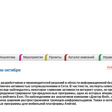
Аналитика
Мероприятия
Проекты
Каталог компаний
Управ
Нов
ии октября
разработчиков и производителей решений в области информационной без
тмечен активностью злоумышленники в Сети. В частности, эксперты компа
сяце наблюдалось некоторое снижение активности интернет-угроз, но п
родемонстрировали три вредоносные программы, одна из которых впервы
о рейтинга Eset. По наблюдениям же аналитиков компании «Доктор Веб», 
чена широким распространением троянцев-шифровальщиков. Также в окт
ые программы для мобильной платформы Android.