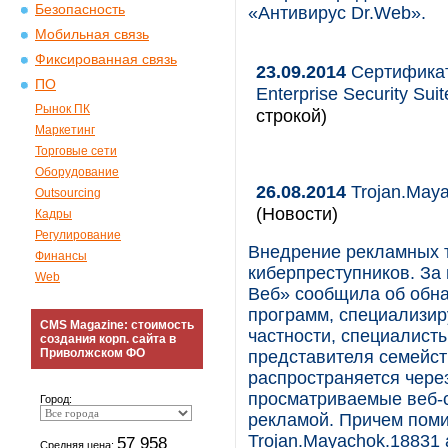
Безопасность
«Антивирус Dr.Web».
Мобильная связь
Фиксированная связь
23.09.2014
Сертификат
ПО
Enterprise Security Su
Рынок ПК
строкой)
Маркетинг
Торговые сети
Оборудование
26.08.2014
Trojan.May
Outsourcing
(Новости)
Кадры
Регулирование
Внедрение рекламных т
Финансы
киберпреступников. За
Web
Веб» сообщила об обн
программ, специализи
CMS Magazine: стоимость
частности, специалист
создания корп. сайта в
Приволжском ФО
представителя семейст
распространяется чере
просматриваемые веб-с
Город:
рекламой. Причем пом
Trojan.Mayachok.18831 
57 958
Средняя цена: