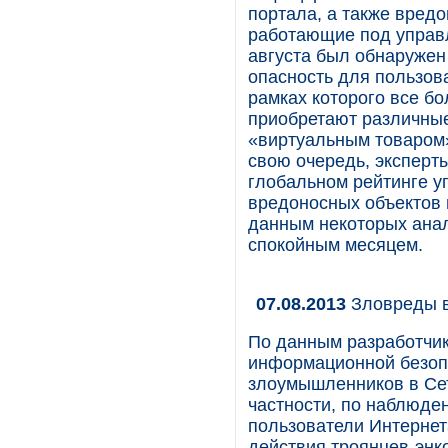
портала, а также вред
работающие под управ
августа был обнаруже
опасность для пользова
рамках которого все б
приобретают различны
«виртуальным товаром»
свою очередь, эксперты
глобальном рейтинге у
вредоносных объектов в
данным некоторых анал
спокойным месяцем.
07.08.2013
Зловреды в
По данным разработчик
информационной безопа
злоумышленников в Сет
частности, по наблюде
пользователи Интерне
действия троянцев-энк