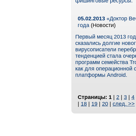
фишинговые ресурсы.
05.02.2013
«Доктор Веб
года
(Новости)
Первый месяц 2013 год
сказались долгие ново
вирусописатели перебр
тенденцией стала очер
программ семейства Tr
как для операционной 
платформы Android.
Страницы:
1
|
2
|
3
|
4
|
18
|
19
|
20
|
след. >>