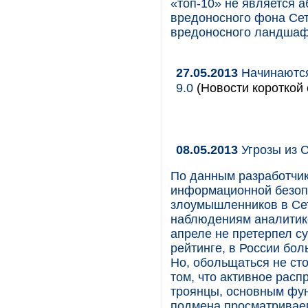
«топ-10» не является 
вредоносного фона Сет
вредоносного ландшафт
27.05.2013
Начинаются
9.0
(Новости короткой 
08.05.2013
Угрозы из С
По данным разработчик
информационной безопа
злоумышленников в Сет
наблюдениям аналитико
апреле не претерпел с
рейтинге, в России бол
Но, обольщаться не сто
том, что активное расп
троянцы, основным фу
подмена просматривае