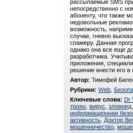
рассылаемые SMS при
непосредственно с н
абоненту, что также м
недовольные рекламо
возможность, наприме
случае, гневно выска
спамеру. Данная прогр
однако она все еще д
разработчика. Учитыв
приложения, специали
решение внести его в 
Автор:
Тимофей Белос
Рубрики:
Web
,
Безопа
Ключевые слова:
Dr
троян
,
вирус
,
зловред
информационная безо
активность
,
Доктор Ве
мошенничество
,
мошен