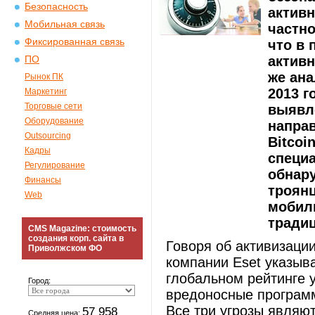
Безопасность
актив
Мобильная связь
частно
Фиксированная связь
что в
актив
ПО
же ана
Рынок ПК
2013 
Маркетинг
Торговые сети
выявл
Оборудование
напра
Outsourcing
Bitcoi
Кадры
специ
Регулирование
обнар
Финансы
троян
Web
мобил
традиц
CMS Magazine: стоимость
создания корп. сайта в
Говоря об активизации
Приволжском ФО
компании Eset указыв
глобальном рейтинге 
Город:
вредоносные программы
Все три угрозы являю
57 958
Средняя цена: