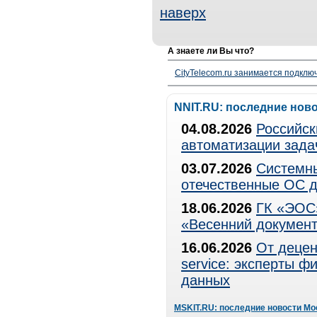
наверх
А знаете ли Вы что?
CityTelecom.ru занимается подклю
NNIT.RU: последние нов
04.08.2026
Российск
автоматизации зада
03.07.2026
Системны
отечественные ОС д
18.06.2026
ГК «ЭОС»
«Весенний документ
16.06.2026
От децен
service: эксперты 
данных
MSKIT.RU: последние новости Мо