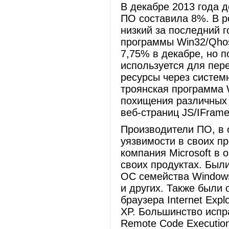
В декабре 2013 года 
ПО составила 8%. В р
низкий за последний 
программы Win32/Qhos
7,75% в декабре, но 
используется для пер
ресурсы через систем
троянская программа W
похищения различных
веб-страниц JS/IFrame
Производители ПО, в 
уязвимости в своих п
компания Microsoft в 
своих продуктах. Был
ОС семейства Windows
и других. Также были
браузера Internet Expl
XP. Большинство испр
Remote Code Executio