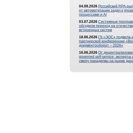
04.08.2026
Российский RPA-рын
от автоматизации задач к упр
процессами и AI
03.07.2026
Системные програ
обсудили переход на отечеств
встроенных систем
18.06.2026
ГК «ЭОС» подвела и
партнерской конференции «Ве
документооборот – 2026»
16.06.2026
От децентрализован
governed self-service: эксперт
смену парадигмы на рынке дан