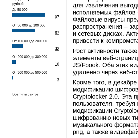
рублей
для извлечения выгод
До 50 000
исполняемых файлов 
97
Файловые вирусы пред
распространения – з
От 50 000 до 100 000
и сетевых дисках. Ак
67
привести к компромет
От 100 000 до 200 000
32
Рост активности такж
элементы веб-страниц
От 200 000 до 300 000
JS/Fbook. Оба этих в
10
удаленно через веб-с
От 300 000 до 500 000
3
Кроме того, в декабр
модификацию шифрова
Все типы сайтов
Cryptolocker 2.0. Эт
пользователя, требуя 
модификации Cryptolo
шифрованию новых ти
музыкального формата
png, а также видеофай