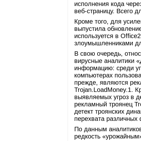
исполнения кода чер
веб-страницу. Всего д
Кроме того, для усил
выпустила обновление 
используется в Office
злоумышленниками дл
В свою очередь, отно
вирусные аналитики 
информацию: среди уг
компьютерах пользова
прежде, являются рекл
Trojan.LoadMoney.1. К
выявляемых угроз в д
рекламный троянец Tro
детект троянских дин
перехвата различных 
По данным аналитиков
редкость «урожайным»