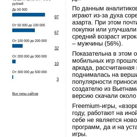
рублей
По данным аналитиков 
До 50 000
играют из-за духа сор
97
азарта. При этом поч
От 50 000 до 100 000
покупки или улучшали
67
средний возраст игрок
От 100 000 до 200 000
– мужчины (56%).
32
Показательна в этом 
От 200 000 до 300 000
мобильных игр прошлог
10
аркада, рассчитанная 
От 300 000 до 500 000
поднималась на вершин
3
популярности приноси
создателю из Вьетнама
Все типы сайтов
версию скачали около 
Freemium-игры, «взо
году, работают на ино
себе не является нов
программ, да и на ус
игры.