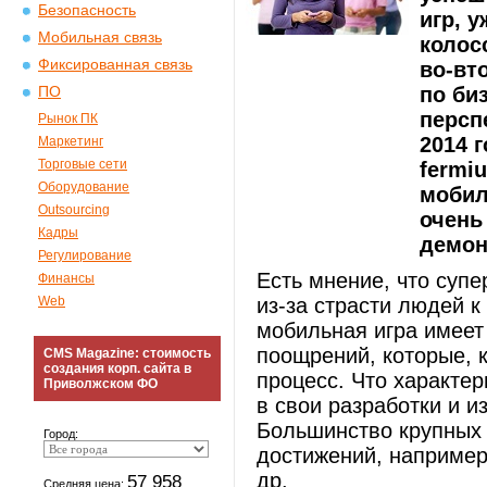
Безопасность
игр, 
Мобильная связь
колос
Фиксированная связь
во-вт
по би
ПО
персп
Рынок ПК
2014 
Маркетинг
Торговые сети
fermi
Оборудование
мобил
Outsourcing
очень
Кадры
демон
Регулирование
Есть мнение, что суп
Финансы
Web
из-за страсти людей 
мобильная игра имеет
поощрений, которые, к
CMS Magazine: стоимость
создания корп. сайта в
процесс. Что характе
Приволжском ФО
в свои разработки и и
Большинство крупных 
Город:
достижений, например, B
др.
57 958
Средняя цена: