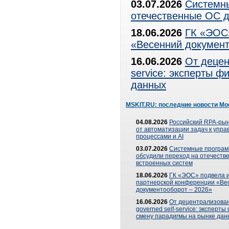
03.07.2026
Системны
отечественные ОС д
18.06.2026
ГК «ЭОС»
«Весенний документ
16.06.2026
От децен
service: эксперты 
данных
MSKIT.RU: последние новости Мо
04.08.2026
Российский RPA-рын
от автоматизации задач к упр
процессами и AI
03.07.2026
Системные програ
обсудили переход на отечеств
встроенных систем
18.06.2026
ГК «ЭОС» подвела и
партнерской конференции «Ве
документооборот – 2026»
16.06.2026
От децентрализован
governed self-service: эксперт
смену парадигмы на рынке дан