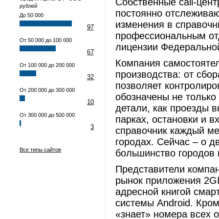
Собственные call-цен
рублей
постоянно отслежива
До 50 000
изменения в справочн
97
профессиональным отд
От 50 000 до 100 000
лицензии Федеральной
67
Компания самостоятел
От 100 000 до 200 000
производства: от сбор
32
позволяет контролиро
От 200 000 до 300 000
обозначены не только 
10
детали, как проезды в
От 300 000 до 500 000
парках, остановки и в
3
справочник каждый м
городах. Сейчас – о дв
Все типы сайтов
большинство городов 
Представители компан
рынок приложения 2GI
адресной книгой смар
системы Android. Кро
«знает» номера всех о