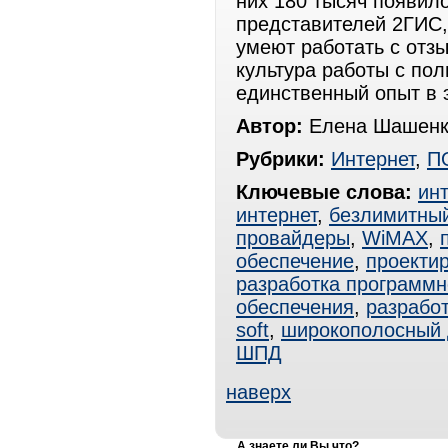
них 180 тысяч появил
представителей 2ГИС,
умеют работать с отзы
культура работы с пол
единственный опыт в 
Автор:
Елена Шашенк
Рубрики:
Интернет
,
П
Ключевые слова:
ин
интернет
,
безлимитный
провайдеры
,
WiMAX
,
обеспечение
,
проекти
разработка программн
обеспечения
,
разрабо
soft
,
широкополосный 
ШПД
наверх
А знаете ли Вы что?