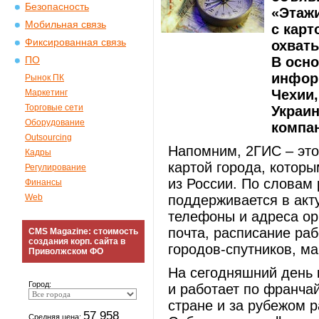
Безопасность
«Этаж
Мобильная связь
с карт
Фиксированная связь
охваты
В осно
ПО
инфор
Рынок ПК
Чехии,
Маркетинг
Торговые сети
Украин
Оборудование
компан
Outsourcing
Напомним, 2ГИС – это
Кадры
картой города, котор
Регулирование
из России. По словам 
Финансы
Web
поддерживается в акт
телефоны и адреса ор
почта, расписание раб
CMS Magazine: стоимость
создания корп. сайта в
городов-спутников, м
Приволжском ФО
На сегодняшний день
Город:
и работает по франчай
стране и за рубежом 
57 958
Средняя цена: