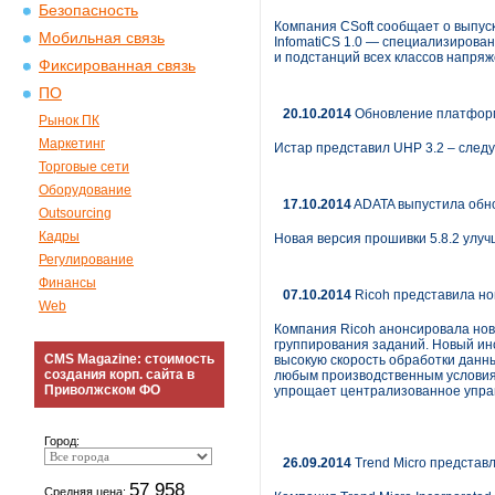
Безопасность
Компания CSoft сообщает о выпу
Мобильная связь
InfomatiCS 1.0 — специализирова
и подстанций всех классов напряж
Фиксированная связь
ПО
20.10.2014
Обновление платфор
Рынок ПК
Маркетинг
Истар представил UHP 3.2 – след
Торговые сети
Оборудование
17.10.2014
ADATA выпустила обно
Outsourcing
Кадры
Новая версия прошивки 5.8.2 улу
Регулирование
Финансы
07.10.2014
Ricoh представила но
Web
Компания Ricoh анонсировала нов
группирования заданий. Новый инс
CMS Magazine: стоимость
высокую скорость обработки данн
создания корп. сайта в
любым производственным условия
Приволжском ФО
упрощает централизованное упра
Город:
26.09.2014
Trend Micro представ
57 958
Средняя цена: