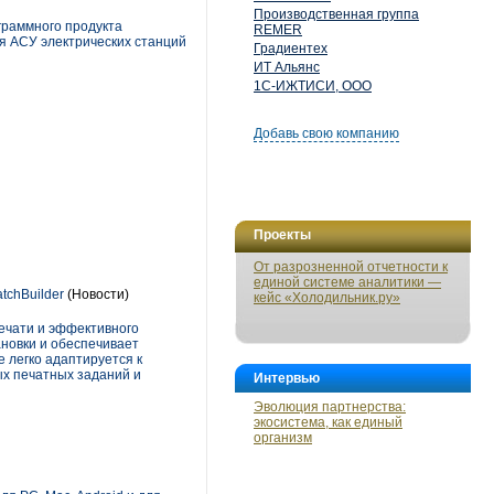
Производственная группа
граммного продукта
REMER
я АСУ электрических станций
Градиентех
ИТ Альянс
1С-ИЖТИСИ, ООО
Добавь свою компанию
Проекты
От разрозненной отчетности к
единой системе аналитики —
tchBuilder
(Новости)
кейс «Холодильник.ру»
печати и эффективного
ановки и обеспечивает
 легко адаптируется к
х печатных заданий и
Интервью
Эволюция партнерства:
экосистема, как единый
организм