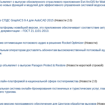
) объявляет о выпуске обновленного отраслевого приложения Esri ArcGIS for Wate
о новых функций и модулей для эффективного управления системой водосн
е СПДС GraphiCS 9.4 для AutoCAD 2015
(Новости 2.0)
латформы новейшей версии, это приложение обеспечивает соответствие акт
 документации – ГОСТ 21.1101-2013.
ию оптимизации потокового аудио в решение Rocket Optimizer
(Новости)
ильным операторам доставлять абонентам высококачественный потоковый ау
и.
p объявляет о выпуске Paragon Protect & Restore
(Новости короткой строкой)
нлайн-платформой в национальной сфере гостеприимства
(Новости 2.0)
льная система онлайн-бронирования гостиничных и туристических услуг, гла
его туризма.
ую версию программного обеспечения для Центров обработки вызовов
(Новос