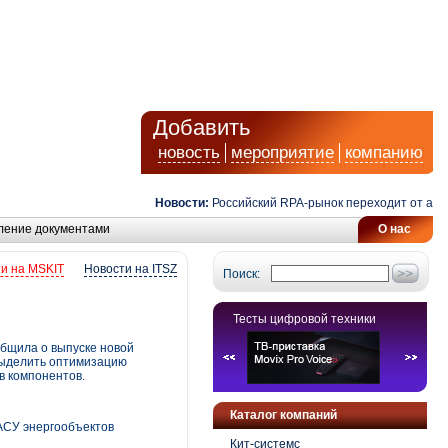
Добавить
новость
мероприятие
компанию
Новости:
Российский RPA-рынок переходит от автомати
ление документами
О нас
и на MSKIT
Новости на ITSZ
Поиск:
Тесты цифровой техники
общила о выпуске новой
 выделить оптимизацию
в компонентов.
Каталог компаний
АСУ энергообъектов
Кит-системс