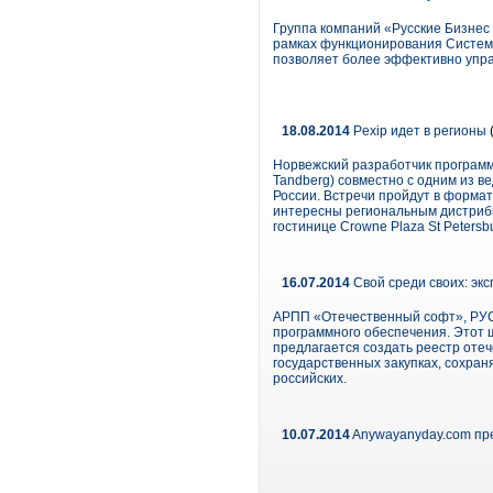
Группа компаний «Русские Бизнес
рамках функционирования Системы-
позволяет более эффективно управ
18.08.2014
Pexip идет в регионы
Норвежский разработчик програм
Tandberg) совместно с одним из 
России. Встречи пройдут в формат
интересны региональным дистрибь
гостинице Crowne Plaza St Petersb
16.07.2014
Свой среди своих: эк
АРПП «Отечественный софт», РУС
программного обеспечения. Этот 
предлагается создать реестр оте
государственных закупках, сохран
российских.
10.07.2014
Anywayanyday.com пр