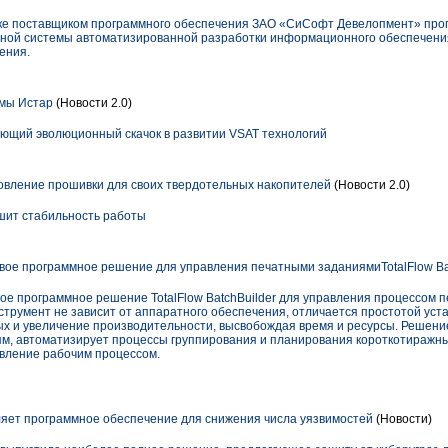
ске поставщиком программного обеспечения ЗАО «СиСофт Девелопмент» про
нной системы автоматизированной разработки информационного обеспечени
ения.
мы Истар
(Новости 2.0)
ующий эволюционный скачок в развитии VSAT технологий
вление прошивки для своих твердотельных накопителей
(Новости 2.0)
чшит стабильность работы
вое программное решение для управления печатными заданиямиTotalFlow Ba
ое программное решение TotalFlow BatchBuilder для управления процессом 
трумент не зависит от аппаратного обеспечения, отличается простотой уст
ых и увеличение производительности, высвобождая время и ресурсы. Решение
м, автоматизирует процессы группирования и планирования короткотиражны
вление рабочим процессом.
ляет программное обеспечение для снижения числа уязвимостей
(Новости)