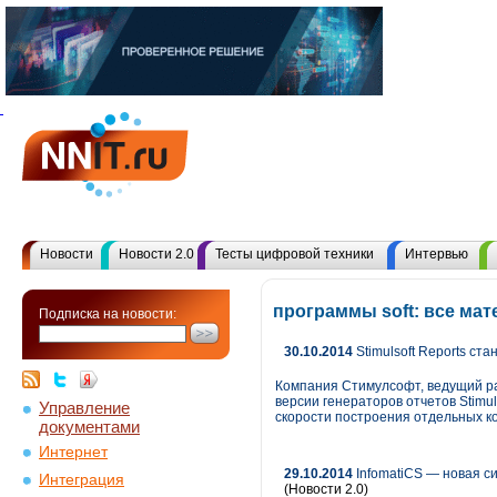
Новости
Новости 2.0
Тесты цифровой техники
Интервью
программы soft: все ма
Подписка на новости:
30.10.2014
Stimulsoft Reports ст
Компания Стимулсофт, ведущий ра
версии генераторов отчетов Stimu
Управление
скорости построения отдельных к
документами
Интернет
29.10.2014
InfomatiCS — новая с
Интеграция
(Новости 2.0)