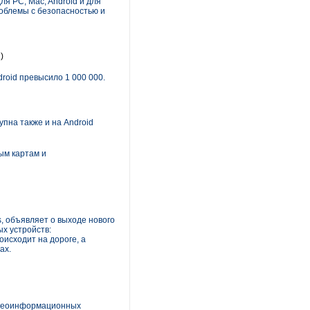
я PC, Mac, Android и для
роблемы с безопасностью и
)
roid превысило 1 000 000.
пна также и на Android
ым картам и
s, объявляет о выходе нового
х устройств:
исходит на дороге, а
ах.
а геоинформационных