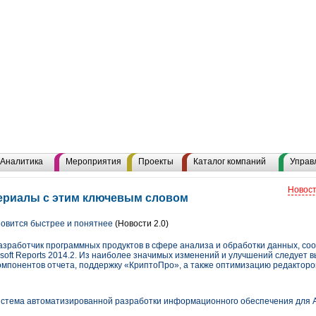
Аналитика
Мероприятия
Проекты
Каталог компаний
Управ
Новост
териалы с этим ключевым словом
ановится быстрее и понятнее
(Новости 2.0)
зработчик программных продуктов в сфере анализа и обработки данных, со
lsoft Reports 2014.2. Из наиболее значимых изменений и улучшений следует
омпонентов отчета, поддержку «КриптоПро», а также оптимизацию редакторо
истема автоматизированной разработки информационного обеспечения для 