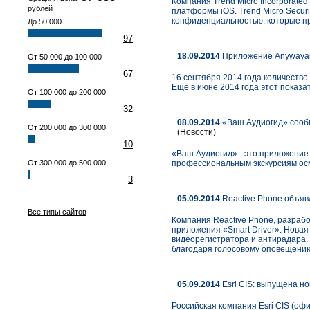
Компания Trend Micro Incorporate
рублей
платформы iOS. Trend Micro Secur
конфиденциальностью, которые п
До 50 000
97
18.09.2014
Приложение Anywayany
От 50 000 до 100 000
67
16 сентября 2014 года количество
Ещё в июне 2014 года этот показа
От 100 000 до 200 000
32
08.09.2014
«Ваш Аудиогид» сообщ
От 200 000 до 300 000
(Новости)
10
«Ваш Аудиогид» - это приложение
От 300 000 до 500 000
профессиональным экскурсиям осм
3
05.09.2014
Reactive Phone объявл
Все типы сайтов
Компания Reactive Phone, разрабо
приложения «Smart Driver». Новая
видеорегистратора и антирадара.
благодаря голосовому оповещению
05.09.2014
Esri CIS: выпущена нов
Российская компания Esri CIS (о