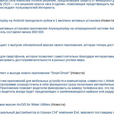
d выпустила наиболее полное решение, предлагающее защиту от киберугроз дл
ity 2015 — это решение класса «все в одном», помогающее предотвращать п
реследуют пользователей Интернета.
day на Android преодолело рубеж в 1 миллион активных установок
(Новости
 активных установок приложения Anywayanyday на операционной системе And
тель составлял менее 800 000.
ает о выпуске обновленной версии своего приложения, которая теперь досту
 для смартфонов, которое позволяет самостоятельно благодаря интерактивн
атривать достопримечательности в разных уголках мира.
яет о выходе нового приложения “Smart Driver”
(Новости)
тчик приложений для мобильных устройств и компьютеров, совместно с Airbit
 программа сосредоточила в себе функционал сразу нескольких автомобильны
 Приложение поможет водителю фиксировать на камеру телефона все, что про
 водитель всегда будет предупрежден о приближающихся камерах или радар
ая версия ArcGIS for Water Utilities
(Новости)
фициальный дистрибьютор в странах СНГ компании Esri, мирового поставщик