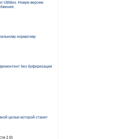
r Utilities. Новую версию
абжения.
уальному нормативу
диоконтент без буферизации
вной целью которой станет
ти 2.0)