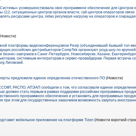
 Системы» усовершенствовала свое программное обеспечение для Центров о
112, ситуационных центров органов власти, call-центров операторов связи.
лять ресурсами центра, гибко регулируя нагрузку на операторов и сокращая
(Новости)
мной платформы видеоконференцсвязи Pexip (объединивший бывший топ-ме
ведущих российских дистрибьюторов CompTek организуют роуд-шоу по крупн
е бизнес-завтраков в Санкт-Петербурге, Новосибирске, Казани, Екатеринбург
юторам, системным интеграторам и сервис-провайдерам. Первая встреча сост
urg Лиговский.
сперты предложили единое определение отечественного ПО
(Новости)
СОФТ, РАСПО, АПЭАП сообщили о том, что согласовали единое определение
шаг должен стать первым в рамках поддержки российских программных проду
чественного программного обеспечения и установить для программных продук
яя при этом для государственных заказчиков возможность закупать иностран
едставит мобильное приложение на платформе Tizen
(Новости короткой стро