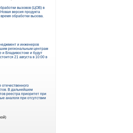
бработки вызовов (ЦОВ) в
 Новая версия продукта
 время обработки вызова.
неджмент и инженеров
ейшим региональным центрам
е и Владивостоке и будут
оится 21 августа в 10:00 в
 отечественного
ктов. В дальнейшем
тов реестра приоритет при
ные аналоги при отсутствии
кой)