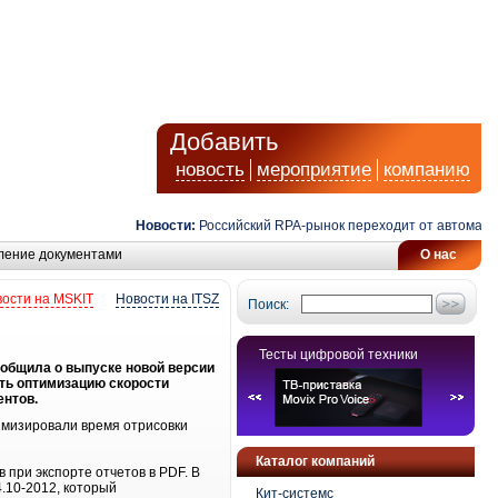
Добавить
новость
мероприятие
компанию
Новости:
Российский RPA-рынок переходит от автоматизац
ление документами
О нас
ости на MSKIT
Новости на ITSZ
Поиск:
Тесты цифровой техники
ообщила о выпуске новой версии
ить оптимизацию скорости
ентов.
имизировали время отрисовки
Каталог компаний
 при экспорте отчетов в PDF. В
.10-2012, который
Кит-системс