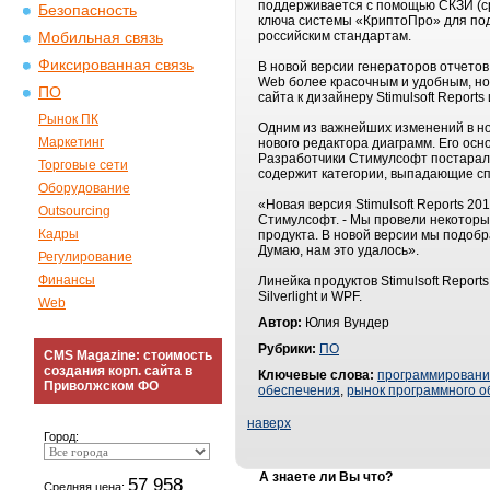
поддерживается с помощью СКЗИ (ср
Безопасность
ключа системы «КриптоПро» для под
российским стандартам.
Мобильная связь
Фиксированная связь
В новой версии генераторов отчетов
Web более красочным и удобным, но
ПО
сайта к дизайнеру Stimulsoft Repor
Рынок ПК
Одним из важнейших изменений в но
Маркетинг
нового редактора диаграмм. Его ос
Разработчики Стимулсофт постарали
Торговые сети
содержит категории, выпадающие спи
Оборудование
«Новая версия Stimulsoft Reports 20
Outsourcing
Стимулсофт. - Мы провели некотор
Кадры
продукта. В новой версии мы подобр
Думаю, нам это удалось».
Регулирование
Финансы
Линейка продуктов Stimulsoft Repor
Silverlight и WPF.
Web
Автор:
Юлия Вундер
Рубрики:
ПО
CMS Magazine: стоимость
создания корп. сайта в
Ключевые слова:
программирован
Приволжском ФО
обеспечения
,
рынок программного о
наверх
Город:
А знаете ли Вы что?
57 958
Средняя цена: