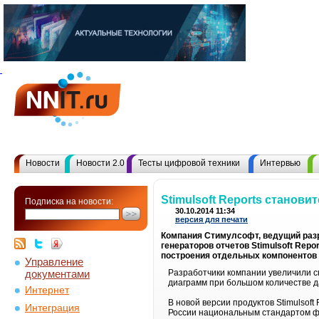
Новости
Новости 2.0
Тесты цифровой техники
Интервью
Stimulsoft Reports станови
Подписка на новости:
30.10.2014 11:34
версия для печати
Компания Стимулсофт, ведущий разр
генераторов отчетов Stimulsoft Rep
построения отдельных компонентов 
Управление
документами
Разработчики компании увеличили с
диаграмм при большом количестве д
Интернет
В новой версии продуктов Stimulsof
Интеграция
России национальным стандартом ф