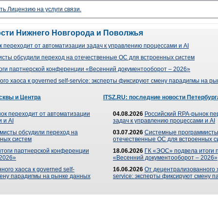
ть Лицензию на услуги связи.
ости Нижнего Новгорода и Поволжья
 переходит от автоматизации задач к управлению процессами и AI
сты обсудили переход на отечественные ОС для встроенных систем
оги партнерской конференции «Весенний документооборот – 2026»
го хаоса к governed self-service: эксперты фиксируют смену парадигмы на р
сквы и Центра
ITSZ.RU: последние новости Петербург
ок переходит от автоматизации
04.08.2026
Российский RPA-рынок пе
 и AI
задач к управлению процессами и AI
мисты обсудили переход на
03.07.2026
Системные программисты
ных систем
отечественные ОС для встроенных с
итоги партнерской конференции
18.06.2026
ГК «ЭОС» подвела итоги 
 2026»
«Весенний документооборот – 2026»
ого хаоса к governed self-
16.06.2026
От децентрализованного ха
мену парадигмы на рынке данных
service: эксперты фиксируют смену 