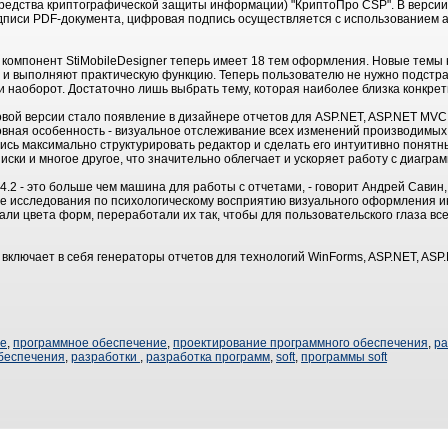
едства криптографической защиты информации) "КриптоПро CSP". В версии 
писи PDF-документа, цифровая подпись осуществляется с использованием а
 компонент StiMobileDesigner теперь имеет 18 тем оформления. Новые темы
 и выполняют практическую функцию. Теперь пользователю не нужно подстра
ts и наоборот. Достаточно лишь выбрать тему, которая наиболее близка конкр
вой версии стало появление в дизайнере отчетов для ASP.NET, ASP.NET MV
новная особенность - визуальное отслеживание всех изменений производимых
сь максимально структурировать редактор и сделать его интуитивно понятн
ски и многое другое, что значительно облегчает и ускоряет работу с диагра
14.2 - это больше чем машина для работы с отчетами, - говорит Андрей Савин
ые исследования по психологическому восприятию визуального оформления 
али цвета форм, переработали их так, чтобы для пользовательского глаза все
ts включает в себя генераторы отчетов для технологий WinForms, ASP.NET, AS
ие
,
программное обеспечение
,
проектирование программного обеспечения
,
ра
беспечения
,
разработки
,
разработка программ
,
soft
,
программы soft