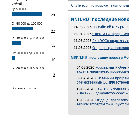
рублей
CityTelecom.ru поможет вам получи
До 50 000
97
NNIT.RU: последние нов
От 50 000 до 100 000
04.08.2026
Российский RPA-рынок
67
03.07.2026
Системные программи
От 100 000 до 200 000
18.06.2026
ГК «ЭОС» подвела ит
32
16.06.2026
От децентрализованно
От 200 000 до 300 000
MSKIT.RU: последние новости Мо
10
04.08.2026
Российский RPA-рын
От 300 000 до 500 000
задач к управлению процессами
3
03.07.2026
Системные програм
отечественные ОС для встроен
Все типы сайтов
18.06.2026
ГК «ЭОС» подвела 
«Весенний документооборот –
16.06.2026
От децентрализованн
service: эксперты фиксируют с