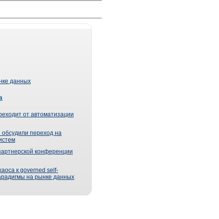
ынке данных
а
реходит от автоматизации
 обсудили переход на
истем
партнерской конференции
оса к governed self-
парадигмы на рынке данных