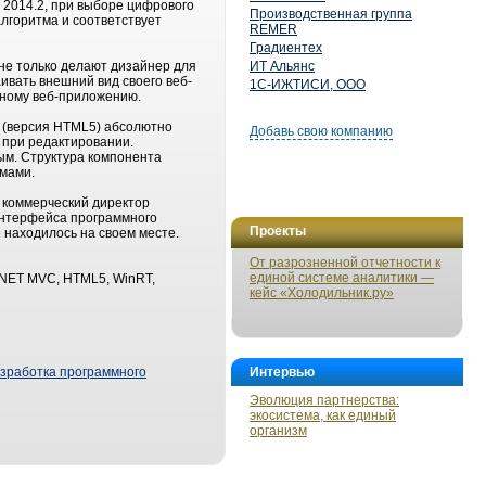
2014.2, при выборе цифрового
Производственная группа
лгоритма и соответствует
REMER
Градиентех
 не только делают дизайнер для
ИТ Альянс
ивать внешний вид своего веб-
1С-ИЖТИСИ, ООО
етному веб-приложению.
C (версия HTML5) абсолютно
Добавь свою компанию
 при редактировании.
ым. Структура компонента
ммами.
, коммерческий директор
интерфейса программного
Проекты
 находилось на своем месте.
От разрозненной отчетности к
единой системе аналитики —
P.NET MVC, HTML5, WinRT,
кейс «Холодильник.ру»
зработка программного
Интервью
Эволюция партнерства:
экосистема, как единый
организм