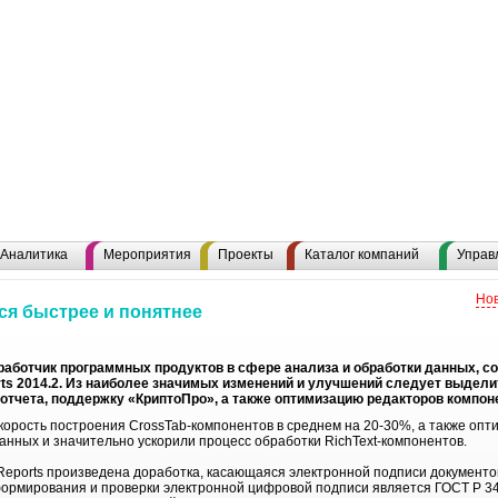
Аналитика
Мероприятия
Проекты
Каталог компаний
Управ
Нов
тся быстрее и понятнее
аботчик программных продуктов в сфере анализа и обработки данных, с
orts 2014.2. Из наиболее значимых изменений и улучшений следует выдел
отчета, поддержку «КриптоПро», а также оптимизацию редакторов компон
корость построения CrossTab-компонентов в среднем на 20-30%, а также опт
анных и значительно ускорили процесс обработки RichText-компонентов.
t Reports произведена доработка, касающаяся электронной подписи документов
ормирования и проверки электронной цифровой подписи является ГОСТ Р 34