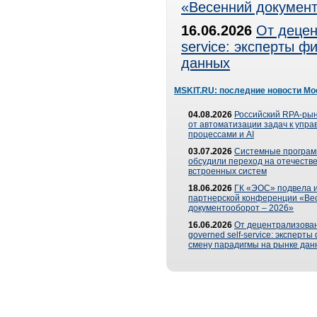
«Весенний документ
16.06.2026
От децен
service: эксперты 
данных
MSKIT.RU: последние новости Мо
04.08.2026
Российский RPA-рын
от автоматизации задач к упр
процессами и AI
03.07.2026
Системные програ
обсудили переход на отечеств
встроенных систем
18.06.2026
ГК «ЭОС» подвела и
партнерской конференции «Ве
документооборот – 2026»
16.06.2026
От децентрализован
governed self-service: эксперт
смену парадигмы на рынке дан