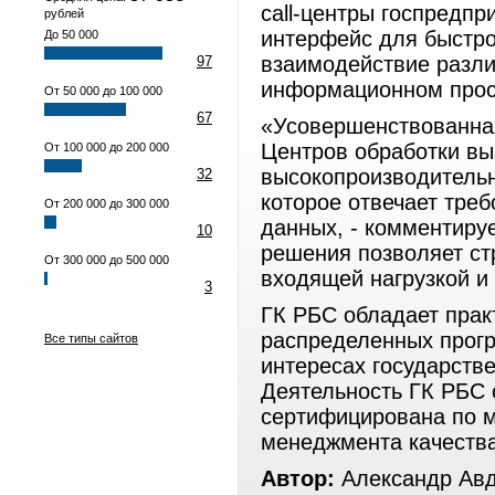
call-центры госпредпр
рублей
интерфейс для быстро
До 50 000
взаимодействие разли
97
информационном прос
От 50 000 до 100 000
67
«Усовершенствованна
Центров обработки вы
От 100 000 до 200 000
высокопроизводитель
32
которое отвечает тре
От 200 000 до 300 000
данных, - комментиру
10
решения позволяет с
От 300 000 до 500 000
входящей нагрузкой и
3
ГК РБС обладает прак
распределенных прогр
Все типы сайтов
интересах государств
Деятельность ГК РБС 
сертифицирована по 
менеджмента качества
Автор:
Александр Ав