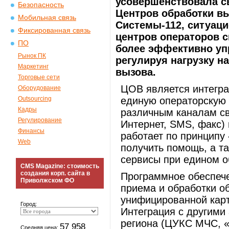
усовершенствовала с
Безопасность
Центров обработки в
Мобильная связь
Системы-112, ситуаци
Фиксированная связь
центров операторов с
ПО
более эффективно упр
Рынок ПК
регулируя нагрузку н
Маркетинг
вызова.
Торговые сети
ЦОВ является интегр
Оборудование
Outsourcing
единую операторскую 
Кадры
различным каналам св
Регулирование
Интернет, SMS, факс)
Финансы
работает по принципу
Web
получить помощь, а т
сервисы при едином 
CMS Magazine: стоимость
создания корп. сайта в
Программное обеспеч
Приволжском ФО
приема и обработки о
унифицированной карт
Город:
Интеграция с другими
региона (ЦУКС МЧС, 
57 958
Средняя цена: