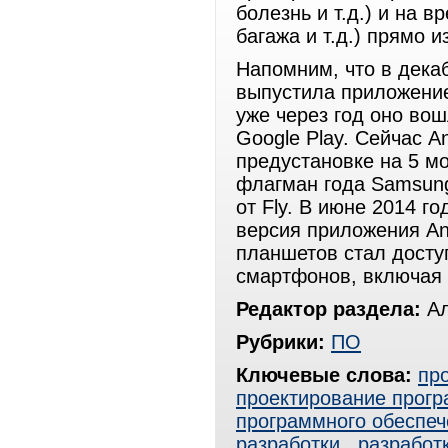
болезнь и т.д.) и на в
багажа и т.д.) прямо 
Напомним, что в дека
выпустила приложение
уже через год оно вош
Google Play. Сейчас 
предустановке на 5 м
флагман года Samsun
от Fly. В июне 2014 г
версия приложения An
планшетов стал досту
смартфонов, включая 
Редактор раздела:
Ал
Рубрики:
ПО
Ключевые слова:
пр
проектирование прогр
программного обеспеч
разработки
,
разработ