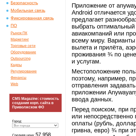
Безопасность
Приложение от anyway
Мобильная связь
Android отличается у
Фиксированная связь
предлагает разнообр
выбрать оптимальный 
ПО
авиакомпаний или про
Рынок ПК
всему миру. Варианты
Маркетинг
Торговые сети
вылета и прилёта, аэ
Оборудование
проживания ¾ по цене
Outsourcing
и услугам.
Кадры
Местоположение поль
Регулирование
поэтому, например, пр
Финансы
Web
отправления задавать 
приложении Anywayany
ввода данных.
CMS Magazine: стоимость
создания корп. сайта в
Приволжском ФО
Перед поиском, при п
или непосредственно 
Город:
оплаты (рубль, долла
гривна, евро) ¾ при э
57 958
Средняя цена: