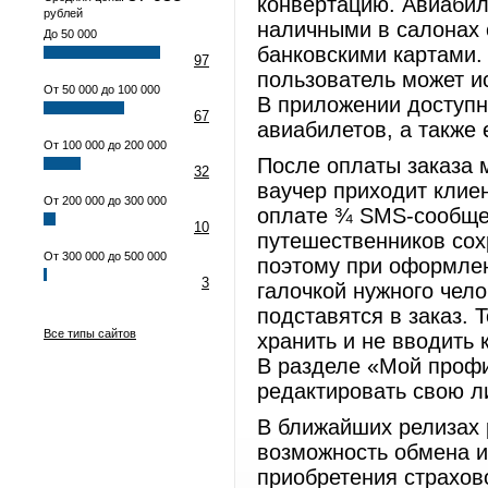
конвертацию. Авиабил
рублей
наличными в салонах 
До 50 000
банковскими картами. 
97
пользователь может ис
От 50 000 до 100 000
В приложении доступн
67
авиабилетов, а также 
От 100 000 до 200 000
После оплаты заказа 
32
ваучер приходит клие
От 200 000 до 300 000
оплате ¾ SMS-сообще
10
путешественников сох
От 300 000 до 500 000
поэтому при оформлен
3
галочкой нужного чело
подставятся в заказ. 
Все типы сайтов
хранить и не вводить
В разделе «Мой проф
редактировать свою л
В ближайших релизах 
возможность обмена и
приобретения страхов