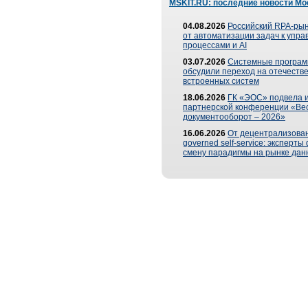
MSKIT.RU: последние новости Мо
04.08.2026
Российский RPA-рын
от автоматизации задач к упр
процессами и AI
03.07.2026
Системные програ
обсудили переход на отечеств
встроенных систем
18.06.2026
ГК «ЭОС» подвела и
партнерской конференции «Ве
документооборот – 2026»
16.06.2026
От децентрализован
governed self-service: эксперт
смену парадигмы на рынке дан