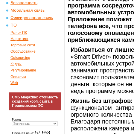
Безопасность
программа сосредоточ
Мобильная связь
автомобильных устрой
Фиксированная связь
Приложение поможет 
телефона все, что пр
ПО
голосовому оповещен
Рынок ПК
приближающихся каме
Маркетинг
Торговые сети
Избавиться от лишне
Оборудование
«Smart Driver» позво
Outsourcing
автомобильных устрой
Кадры
занимают пространств
Регулирование
сэкономит пользовате
Финансы
Web
деньги, которые он не
ведь программу можно
CMS Magazine: стоимость
Жизнь без штрафов:
создания корп. сайта в
Приволжском ФО
функционалом антирад
огромного количества
Город:
Благодаря постоянным
расположена камера и
57 958
Средняя цена: