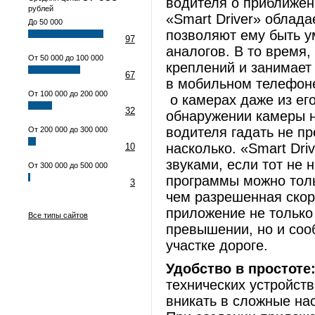
водителя о приближен
рублей
«Smart Driver» облад
До 50 000
позволяют ему быть у
97
аналогов. В то время,
От 50 000 до 100 000
креплений и занимает
67
в мобильном телефоне
От 100 000 до 200 000
о камерах даже из ег
32
обнаружении камеры н
водителя гадать не пр
От 200 000 до 300 000
насколько. «Smart Dri
10
звуками, если тот не
От 300 000 до 500 000
программы можно толь
3
чем разрешенная скоро
приложение не только
Все типы сайтов
превышении, но и соо
участке дороге.
Удобство в простоте
технических устройст
вникать в сложные на