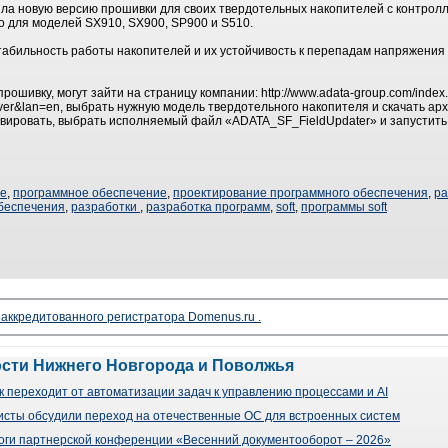
ла новую версию прошивки для своих твердотельных накопителей с контролл
о для моделей SX910, SX900, SP900 и S510.
абильность работы накопителей и их устойчивость к перепадам напряжения
ошивку, могут зайти на страницу компании: http://www.adata-group.com/index
ver&lan=en, выбрать нужную модель твердотельного накопителя и скачать ар
хивировать, выбрать исполняемый файл «ADATA_SF_FieldUpdater» и запустить
ие
,
программное обеспечение
,
проектирование программного обеспечения
,
ра
беспечения
,
разработки
,
разработка программ
,
soft
,
программы soft
 аккредитованного регистратора Domenus.ru .
ости Нижнего Новгорода и Поволжья
 переходит от автоматизации задач к управлению процессами и AI
сты обсудили переход на отечественные ОС для встроенных систем
оги партнерской конференции «Весенний документооборот – 2026»