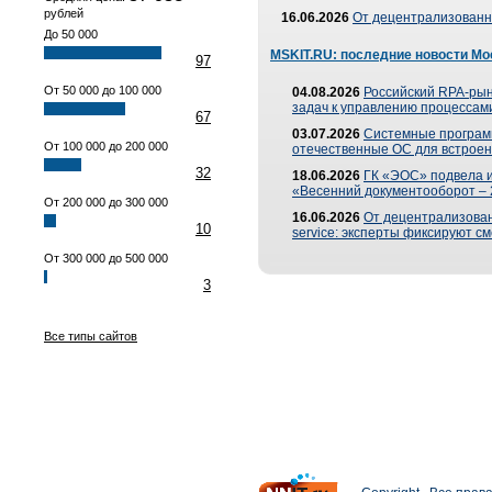
рублей
16.06.2026
От децентрализованно
До 50 000
MSKIT.RU: последние новости Мо
97
От 50 000 до 100 000
04.08.2026
Российский RPA-рын
задач к управлению процессами
67
03.07.2026
Системные програм
От 100 000 до 200 000
отечественные ОС для встроен
32
18.06.2026
ГК «ЭОС» подвела 
«Весенний документооборот –
От 200 000 до 300 000
16.06.2026
От децентрализованн
10
service: эксперты фиксируют с
От 300 000 до 500 000
3
Все типы сайтов