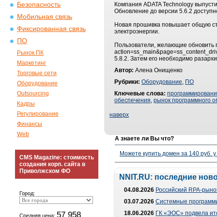
Безопасность
Компания ADATA Technology выпусти
Обновление до версии 5.6.2 доступн
Мобильная связь
Новая прошивка повышает общую ст
Фиксированная связь
электроэнергии.
ПО
Пользователи, желающие обновить пр
action=ss_main&page=ss_content_dri
Рынок ПК
5.8.2. Затем его необходимо разар
Маркетинг
Автор:
Алена Онищенко
Торговые сети
Рубрики:
Оборудование
,
ПО
Оборудование
Outsourcing
Ключевые слова:
программирован
обеспечения
,
рынок программного о
Кадры
Регулирование
наверх
Финансы
Web
А знаете ли Вы что?
Можете купить домен за 140 руб. у
CMS Magazine: стоимость
создания корп. сайта в
Приволжском ФО
NNIT.RU: последние нов
04.08.2026
Российский RPA-рынок
Город:
03.07.2026
Системные программи
57 958
18.06.2026
ГК «ЭОС» подвела ит
Средняя цена: