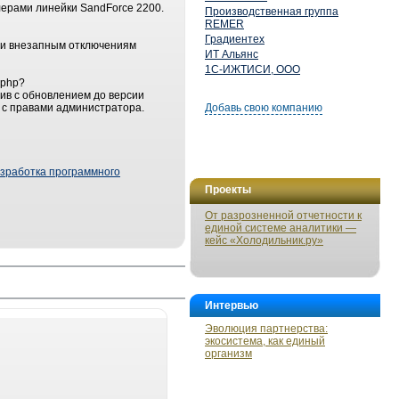
ерами линейки SandForce 2200.
Производственная группа
REMER
Градиентех
 и внезапным отключениям
ИТ Альянс
1С-ИЖТИСИ, ООО
.php?
хив с обновлением до версии
 с правами администратора.
Добавь свою компанию
зработка программного
Проекты
От разрозненной отчетности к
единой системе аналитики —
кейс «Холодильник.ру»
Интервью
Эволюция партнерства:
экосистема, как единый
организм