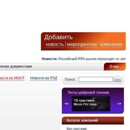
Добавить
новость
мероприятие
компанию
Новости:
Российский RPA-рынок переходит от автомат
ление документами
О нас
ости на MSKIT
Новости на ITSZ
Поиск:
Тесты цифровой техники
Каталог компаний
Кит-системс