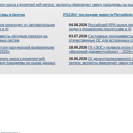
го хаоса к governed self-service: эксперты фиксируют смену парадигмы на р
сквы и Центра
ITSZ.RU: последние новости Петербург
ок переходит от автоматизации
04.08.2026
Российский RPA-рынок пе
 и AI
задач к управлению процессами и AI
мисты обсудили переход на
03.07.2026
Системные программисты
ных систем
отечественные ОС для встроенных с
итоги партнерской конференции
18.06.2026
ГК «ЭОС» подвела итоги 
 2026»
«Весенний документооборот – 2026»
ого хаоса к governed self-
16.06.2026
От децентрализованного ха
мену парадигмы на рынке данных
service: эксперты фиксируют смену 