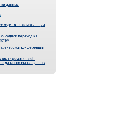
ынке данных
а
реходит от автоматизации
 обсудили переход на
истем
партнерской конференции
оса к governed self-
парадигмы на рынке данных