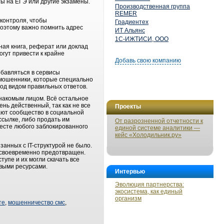
ы на ЕГЭ или другие экзамены.
Производственная группа
REMER
контроля, чтобы
Градиентех
оэтому важно помнить адрес
ИТ Альянс
1С-ИЖТИСИ, ООО
ая книга, реферат или доклад
гут привести к крайне
Добавь свою компанию
обавляться в сервисы
о мошенники, которые специально
под видом правильных ответов.
знакомым лицом. Всё остальное
нь действенный, так как не все
Проекты
ают сообщество в социальной
ссылке, либо продать им
От разрозненной отчетности к
есте любого заблокированного
единой системе аналитики —
кейс «Холодильник.ру»
занных с IT-структурой не было.
 своевременно предотвращен.
тупе и их могли скачать все
овыми ресурсами.
Интервью
Эволюция партнерства:
экосистема, как единый
организм
те
,
мошенничество смс
,