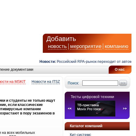
Добавить
новость
мероприятие
компанию
Новости:
Российский RPA-рынок переходит от автоматиз
ление документами
О нас
ости на MSKIT
Новости на ITSZ
Поиск:
Тесты цифровой техники
ки и студенты не только ищут
ние, если классические
антивирусные компании
озрастают в пору экзаменов в
Каталог компаний
и на всех мобильных
Кит-системс