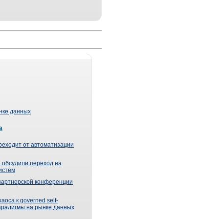
ынке данных
а
реходит от автоматизации
 обсудили переход на
истем
партнерской конференции
оса к governed self-
парадигмы на рынке данных