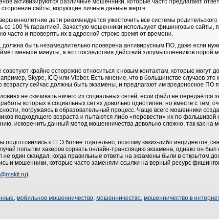
менов активизируются различные мошенники, которые часто предлагают ответ
 сторонние сайты, ворующие личные данные жертв.
овершеннолетние дети рекомендуется ужесточить все системы родительского 
 со 100 % гарантией. Зачастую мошенники используют фишинговые сайты, п
о часто и проверять их в адресной строке время от времени.
, должна быть незамедлительно проверена антивирусным ПО, даже если нужн
ймёт меньше минуты, а вот последствия действий злоумышленников порой мо
 советуют крайне осторожно относиться к новым контактам, которые могут д
пример, Skype, ICQ или Vibber. Есть мнение, что в большинстве случаев эт
о возрасту сейчас должны быть экзамены, и предлагают им вредоносное ПО 
словиях не скачивать ничего из социальных сетей, если файл не передаётся 
работы которых в социальных сетях довольно однотипен, но вместе с тем, оче
асности, погружаясь в образовательный процесс. Чаще всего мошенники созд
ников подходящего возраста и пытаются либо «перевести» их по фальшивой 
нию, искоренить данный метод мошенничества довольно сложно, так как на м
ты подготовились к ЕГЭ более тщательно, поэтому каких-либо инцидентов, свя
учай попытки хакеров сорвать онлайн-трансляцию экзамена, однако он был
л не один скандал, когда правильные ответы на экзамены были в открытом дос
ись и мошенники, которые часто заменяли ссылки на верный ресурс фишинг
@mskit.ru
)
анные
,
мобильное мошенничество
,
мошенничество
,
мошенничество в интерне