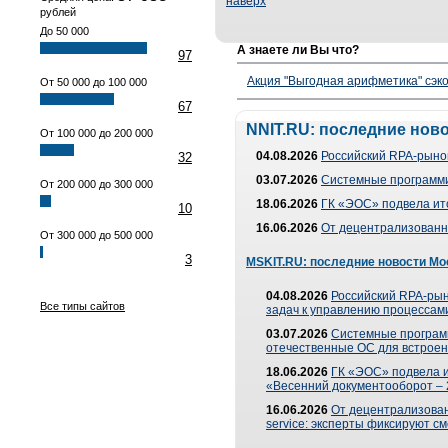
наверх
рублей
До 50 000
А знаете ли Вы что?
97
Акция "Выгодная арифметика" сэко
От 50 000 до 100 000
67
NNIT.RU: последние нов
От 100 000 до 200 000
04.08.2026
Российский RPA-рынок
32
03.07.2026
Системные программи
От 200 000 до 300 000
18.06.2026
ГК «ЭОС» подвела ит
10
16.06.2026
От децентрализованно
От 300 000 до 500 000
3
MSKIT.RU: последние новости Мо
04.08.2026
Российский RPA-рын
Все типы сайтов
задач к управлению процессами
03.07.2026
Системные програм
отечественные ОС для встроен
18.06.2026
ГК «ЭОС» подвела 
«Весенний документооборот –
16.06.2026
От децентрализованн
service: эксперты фиксируют с