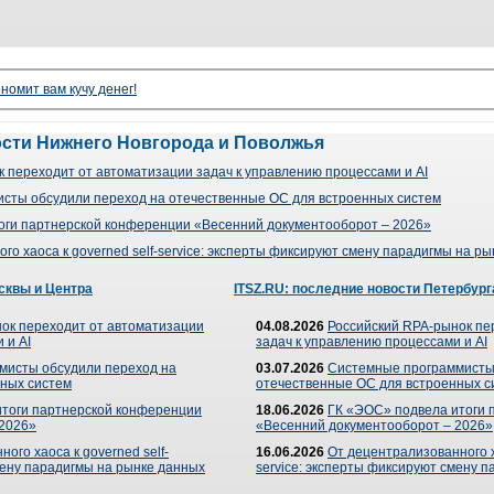
номит вам кучу денег!
ости Нижнего Новгорода и Поволжья
 переходит от автоматизации задач к управлению процессами и AI
сты обсудили переход на отечественные ОС для встроенных систем
оги партнерской конференции «Весенний документооборот – 2026»
го хаоса к governed self-service: эксперты фиксируют смену парадигмы на р
сквы и Центра
ITSZ.RU: последние новости Петербург
ок переходит от автоматизации
04.08.2026
Российский RPA-рынок пе
 и AI
задач к управлению процессами и AI
мисты обсудили переход на
03.07.2026
Системные программисты
ных систем
отечественные ОС для встроенных с
итоги партнерской конференции
18.06.2026
ГК «ЭОС» подвела итоги 
 2026»
«Весенний документооборот – 2026»
ого хаоса к governed self-
16.06.2026
От децентрализованного ха
мену парадигмы на рынке данных
service: эксперты фиксируют смену 