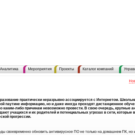
Аналитика
Мероприятия
Проекты
Каталог компаний
Управ
Нов
разование практически неразрывно ассоциируется с Интернетом. Школьни
ой паутине информацию, но и даже иногда проходят дистанционное обуче
о каким-либо причинам невозможно провести. В свою очередь, крупные 
ают учащихся и их родителей и потенциальных угрозах в сети, которые в
ской прогрессии.
оды своевременно обновить антивирусное ПО не только на домашнем ПК, но 