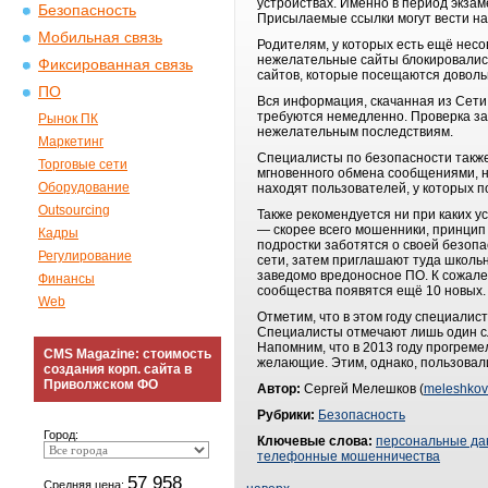
устройствах. Именно в период экза
Безопасность
Присылаемые ссылки могут вести на
Мобильная связь
Родителям, у которых есть ещё нес
нежелательные сайты блокировались
Фиксированная связь
сайтов, которые посещаются довольн
ПО
Вся информация, скачанная из Сети
требуются немедленно. Проверка за
Рынок ПК
нежелательным последствиям.
Маркетинг
Специалисты по безопасности также
Торговые сети
мгновенного обмена сообщениями, на
Оборудование
находят пользователей, у которых п
Outsourcing
Также рекомендуется ни при каких у
— скорее всего мошенники, принцип 
Кадры
подростки заботятся о своей безоп
Регулирование
сети, затем приглашают туда школь
заведомо вредоносное ПО. К сожале
Финансы
сообщества появятся ещё 10 новых.
Web
Отметим, что в этом году специалис
Специалисты отмечают лишь один сл
Напомним, что в 2013 году прогреме
CMS Magazine: стоимость
желающие. Этим, однако, пользовал
создания корп. сайта в
Приволжском ФО
Автор:
Сергей Мелешков (
meleshkov
Рубрики:
Безопасность
Город:
Ключевые слова:
персональные д
телефонные мошенничества
57 958
Средняя цена: